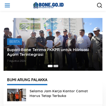
L
e
w
a
t
i
k
e
k
o
BERITA
n
t
Bupati Bone Terima PKKPR untuk Hilirisasi
e
Ayam Terintegrasi
n
7 Agustus 2026
BUMI ARUNG PALAKKA
W
Selama Jam Kerja Kantor Camat
e
Harus Tetap Terbuka
b
s
i