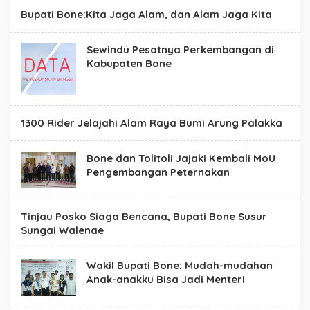
t
Bupati Bone:Kita Jaga Alam, dan Alam Jaga Kita
e
R
e
Sewindu Pesatnya Perkembangan di
s
Kabupaten Bone
m
i
P
e
m
e
1300 Rider Jelajahi Alam Raya Bumi Arung Palakka
r
i
n
Bone dan Tolitoli Jajaki Kembali MoU
t
Pengembangan Peternakan
a
h
K
a
Tinjau Posko Siaga Bencana, Bupati Bone Susur
b
Sungai Walenae
u
p
a
t
Wakil Bupati Bone: Mudah-mudahan
e
Anak-anakku Bisa Jadi Menteri
n
B
o