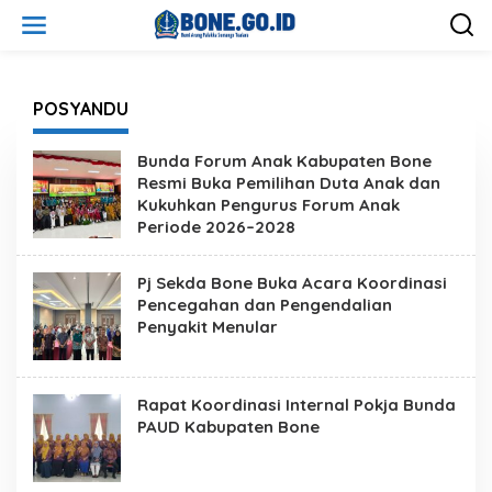
L
e
w
a
t
i
POSYANDU
k
e
Bunda Forum Anak Kabupaten Bone
k
Resmi Buka Pemilihan Duta Anak dan
o
Kukuhkan Pengurus Forum Anak
n
t
Periode 2026–2028
e
n
Pj Sekda Bone Buka Acara Koordinasi
Pencegahan dan Pengendalian
Penyakit Menular
Rapat Koordinasi Internal Pokja Bunda
PAUD Kabupaten Bone