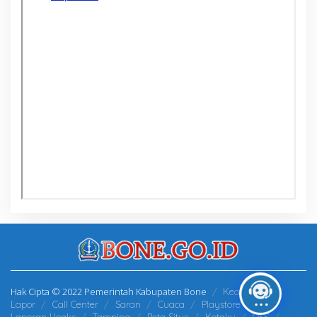
Hak Cipta © 2022 Pemerintah Kabupaten Bone
Kecamatan
Lapor
Call Center
Saran
Cuaca
Playstore
Laporan Hoaks
Tamping
Peta Situs
Kotaku
OSS