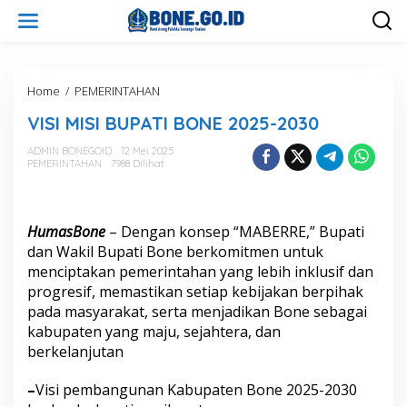
L
e
w
a
t
i
Home
/
PEMERINTAHAN
V
k
I
VISI MISI BUPATI BONE 2025-2030
e
S
k
I
ADMIN BONEGOID
12 Mei 2025
o
M
PEMERINTAHAN
7988 Dilihat
n
I
t
S
e
I
n
B
HumasBone
– Dengan konsep “MABERRE,” Bupati
U
dan Wakil Bupati Bone berkomitmen untuk
P
menciptakan pemerintahan yang lebih inklusif dan
A
T
progresif, memastikan setiap kebijakan berpihak
I
pada masyarakat, serta menjadikan Bone sebagai
B
kabupaten yang maju, sejahtera, dan
O
berkelanjutan
N
E
2
–
Visi pembangunan Kabupaten Bone 2025-2030
0