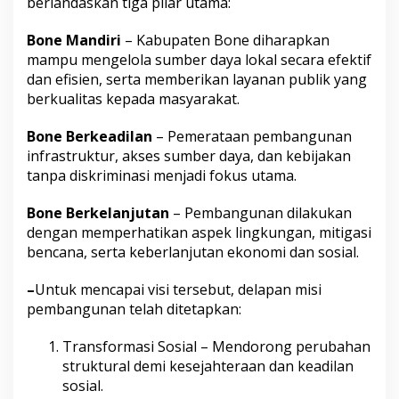
berlandaskan tiga pilar utama:
2
5
Bone Mandiri
– Kabupaten Bone diharapkan
-
mampu mengelola sumber daya lokal secara efektif
2
0
dan efisien, serta memberikan layanan publik yang
3
berkualitas kepada masyarakat.
0
Bone Berkeadilan
– Pemerataan pembangunan
infrastruktur, akses sumber daya, dan kebijakan
tanpa diskriminasi menjadi fokus utama.
Bone Berkelanjutan
– Pembangunan dilakukan
dengan memperhatikan aspek lingkungan, mitigasi
bencana, serta keberlanjutan ekonomi dan sosial.
–
Untuk mencapai visi tersebut, delapan misi
pembangunan telah ditetapkan:
Transformasi Sosial – Mendorong perubahan
struktural demi kesejahteraan dan keadilan
sosial.