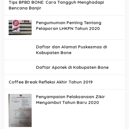
Tips BPBD BONE: Cara Tangguh Menghadapi
t
Bencana Banjir
e
R
e
s
Pengumuman Penting Tentang
m
Pelaporan LHKPN Tahun 2020
i
P
e
m
Daftar dan Alamat Puskesmas di
e
Kabupaten Bone
r
i
n
Daftar Apotek di Kabupaten Bone
t
a
h
Coffee Break Refleksi Akhir Tahun 2019
K
a
b
u
Penyampaian Pelaksanaan Zikir
p
Menyambut Tahun Baru 2020
a
t
e
n
B
o