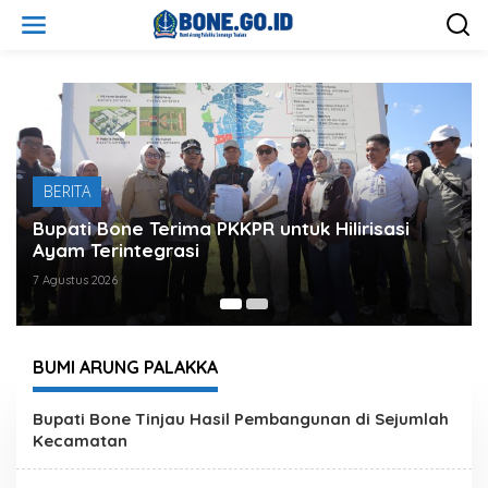
L
e
w
a
t
i
k
e
k
o
BERITA
n
t
Bupati Bone Terima PKKPR untuk Hilirisasi
e
Ayam Terintegrasi
n
7 Agustus 2026
BUMI ARUNG PALAKKA
W
Bupati Bone Tinjau Hasil Pembangunan di Sejumlah
e
Kecamatan
b
s
i