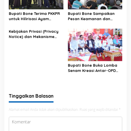
Bupati Bone Terima PKKPR
Bupati Bone Sampaikan
untuk Hilirisasi Ayam
Pesan Keamanan dan
Terintegrasi
Antisipasi El Nino di Bengo
Kebijakan Privasi (Privacy
Notice) dan Mekanisme
Pemenuhan Hak Subjek
Data pada Portal Bone
Satu Data
Bupati Bone Buka Lomba
Senam Kreasi Antar-OPD
Meriahkan HUT ke-81 RI
Tinggalkan Balasan
Alamat email Anda tidak akan dipublikasikan.
Ruas yang wajib ditandai
*