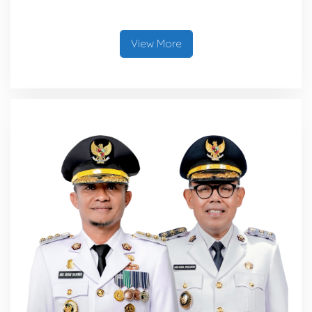
Dandodiklatpur Rindam
XIV/Hasanuddin
View More