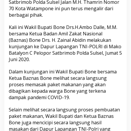
Satbrimob Polda Sulsel Jalan M.H. Thamrin Nomor
s
70 Kota Watampone ini pun terus mengalir dari
B
o
berbagai pihak.
n
e
Kali ini Wakil Bupati Bone Drs.H.Ambo Dalle, M.M.
,
bersama Ketua Badan Amil Zakat Nasional
W
(Baznas) Bone Drs. H. Zainal Abidin melakukan
a
b
kunjungan ke Dapur Lapangan TNI-POLRI di Mako
u
Batalyon C Pelopor Satbrimob Polda Sulsel, Jumat 5
p
Juni 2020.
B
o
Dalam kunjungan ini Wakil Bupati Bone bersama
n
e
Ketua Baznas Bone melihat secara langsung
K
proses memasak paket makanan yang akan
u
dibagikan kepada warga Bone yang terkena
n
dampak pandemi COVID-19.
j
u
n
Selain melihat secara langsung proses pembuatan
g
paket makanan, Wakil Bupati dan Ketua Baznas
i
Bone juga mencicipi secara langsung hasil
D
masakan dari Dapur Lapangan TNI-Polri yang
a