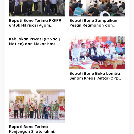
Bupati Bone Terima PKKPR
Bupati Bone Sampaikan
untuk Hilirisasi Ayam
Pesan Keamanan dan
Terintegrasi
Antisipasi El Nino di Bengo
Kebijakan Privasi (Privacy
Notice) dan Mekanisme
Pemenuhan Hak Subjek
Data pada Portal Bone
Satu Data
Bupati Bone Buka Lomba
Senam Kreasi Antar-OPD
Meriahkan HUT ke-81 RI
Bupati Bone Terima
Kunjungan Silaturahmi