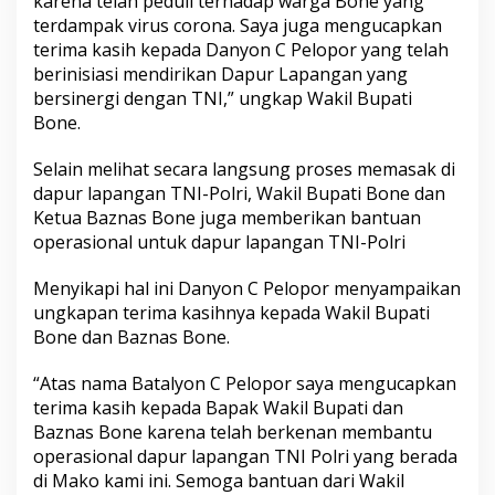
karena telah peduli terhadap warga Bone yang
o
terdampak virus corona. Saya juga mengucapkan
B
terima kasih kepada Danyon C Pelopor yang telah
a
berinisiasi mendirikan Dapur Lapangan yang
t
bersinergi dengan TNI,” ungkap Wakil Bupati
a
l
Bone.
y
o
Selain melihat secara langsung proses memasak di
n
dapur lapangan TNI-Polri, Wakil Bupati Bone dan
C
Ketua Baznas Bone juga memberikan bantuan
P
e
operasional untuk dapur lapangan TNI-Polri
l
o
Menyikapi hal ini Danyon C Pelopor menyampaikan
p
ungkapan terima kasihnya kepada Wakil Bupati
o
Bone dan Baznas Bone.
r
“Atas nama Batalyon C Pelopor saya mengucapkan
terima kasih kepada Bapak Wakil Bupati dan
Baznas Bone karena telah berkenan membantu
operasional dapur lapangan TNI Polri yang berada
di Mako kami ini. Semoga bantuan dari Wakil