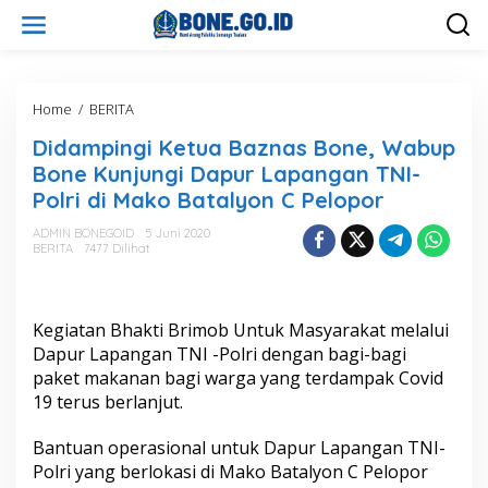
L
e
w
a
t
i
Home
/
BERITA
D
k
i
Didampingi Ketua Baznas Bone, Wabup
e
d
k
a
Bone Kunjungi Dapur Lapangan TNI-
o
m
Polri di Mako Batalyon C Pelopor
n
p
t
i
ADMIN BONEGOID
5 Juni 2020
e
n
BERITA
7477 Dilihat
n
g
i
K
e
Kegiatan Bhakti Brimob Untuk Masyarakat melalui
t
Dapur Lapangan TNI -Polri dengan bagi-bagi
u
paket makanan bagi warga yang terdampak Covid
a
19 terus berlanjut.
B
a
z
Bantuan operasional untuk Dapur Lapangan TNI-
n
Polri yang berlokasi di Mako Batalyon C Pelopor
a