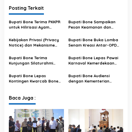
Posting Terkait
Bupati Bone Terima PKKPR
Bupati Bone Sampaikan
untuk Hilirisasi Ayam
Pesan Keamanan dan
Terintegrasi
Antisipasi El Nino di Bengo
Kebijakan Privasi (Privacy
Bupati Bone Buka Lomba
Notice) dan Mekanisme
Senam Kreasi Antar-OPD
Pemenuhan Hak Subjek
Meriahkan HUT ke-81 RI
Data pada Portal Bone
Bupati Bone Terima
Bupati Bone Lepas Pawai
Satu Data
Kunjungan Silaturahmi
Karnaval Kemerdekaan
Dandodiklatpur Rindam
PAUD se-Kabupaten Bone
XIV/Hasanuddin
Sambut HUT ke-81 RI
Bupati Bone Lepas
Bupati Bone Audiensi
Kontingen Kwarcab Bone
dengan Kementerian
Menuju Jambore Nasional
Kehutanan Bahas
XII Tahun 2026
Penataan Kawasan Hutan
untuk Kepastian Hak Tanah
Baca Juga :
Masyarakat