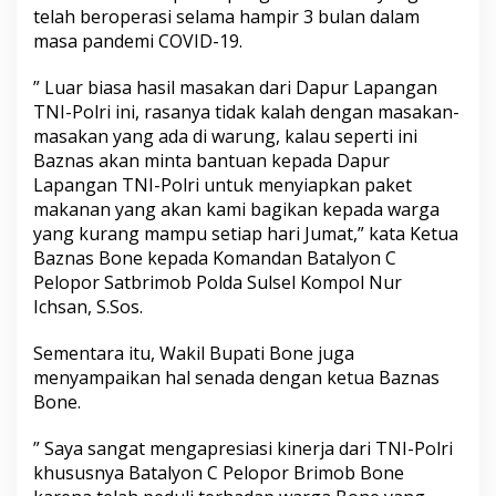
telah beroperasi selama hampir 3 bulan dalam
p
u
masa pandemi COVID-19.
r
L
” Luar biasa hasil masakan dari Dapur Lapangan
a
TNI-Polri ini, rasanya tidak kalah dengan masakan-
p
masakan yang ada di warung, kalau seperti ini
a
n
Baznas akan minta bantuan kepada Dapur
g
Lapangan TNI-Polri untuk menyiapkan paket
a
makanan yang akan kami bagikan kepada warga
n
yang kurang mampu setiap hari Jumat,” kata Ketua
T
N
Baznas Bone kepada Komandan Batalyon C
I
Pelopor Satbrimob Polda Sulsel Kompol Nur
-
Ichsan, S.Sos.
P
o
Sementara itu, Wakil Bupati Bone juga
l
r
menyampaikan hal senada dengan ketua Baznas
i
Bone.
d
i
” Saya sangat mengapresiasi kinerja dari TNI-Polri
M
khususnya Batalyon C Pelopor Brimob Bone
a
k