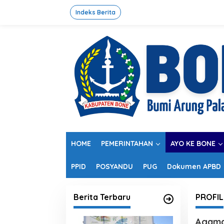
L
e
Indeks Berita
w
a
t
i
k
e
k
o
n
t
e
n
HOME
PEMERINTAHAN
AYO KE BONE
PPID
POSYANDU
PUG
Dokumen APBD
Berita Terbaru
PROFIL
Agama,