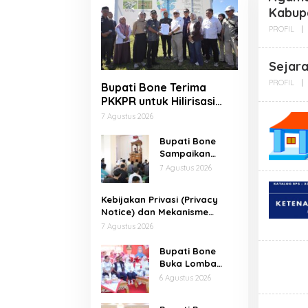
Kabup
PROFIL
|
Sejar
PROFIL
|
Bupati Bone Terima
PKKPR untuk Hilirisasi
Ayam Terintegrasi
7 Agustus 2026
Bupati Bone
Sampaikan
Pesan
7 Agustus 2026
Keamanan dan
Antisipasi El Nino
Kebijakan Privasi (Privacy
di Bengo
Notice) dan Mekanisme
Pemenuhan Hak Subjek Data
7 Agustus 2026
pada Portal Bone Satu Data
Bupati Bone
Buka Lomba
Senam Kreasi
6 Agustus 2026
Antar-OPD
Meriahkan HUT