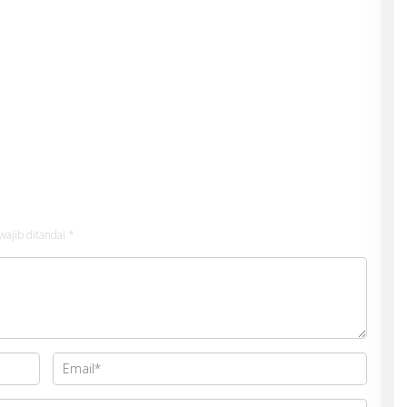
wajib ditandai
*