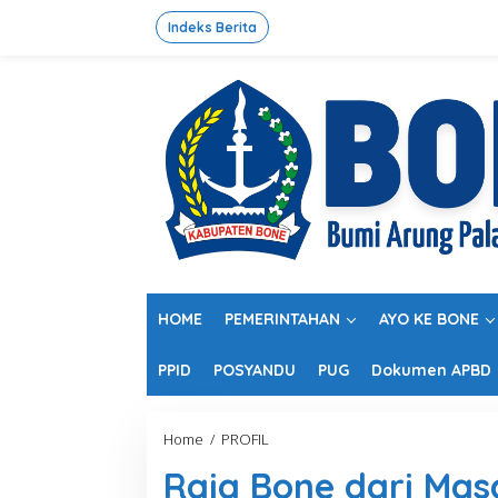
L
e
Indeks Berita
w
a
t
i
k
e
k
o
n
t
e
n
HOME
PEMERINTAHAN
AYO KE BONE
PPID
POSYANDU
PUG
Dokumen APBD
Home
/
PROFIL
R
a
Raja Bone dari Ma
j