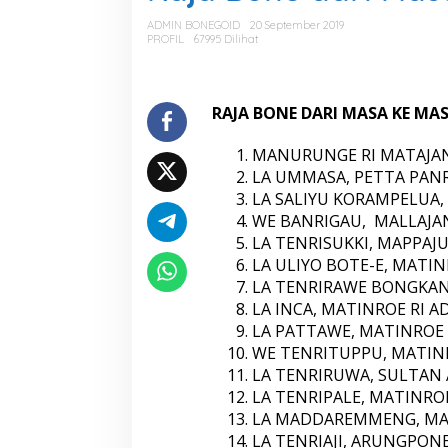
a
B
ADMIN BONEGOID
20 September 2019
o
PROFIL
67995 Dilihat
n
e
d
a
RAJA BONE DARI MASA KE MA
r
i
MANURUNGE RI MATAJANG
M
LA UMMASA, PETTA PANRE 
a
LA SALIYU KORAMPELUA, 
s
a
WE BANRIGAU, MALLAJANG
k
LA TENRISUKKI, MAPPAJUN
e
LA ULIYO BOTE-E, MATINR
m
LA TENRIRAWE BONGKANG
a
s
LA INCA, MATINROE RI A
a
LA PATTAWE, MATINROE R
WE TENRITUPPU, MATINRO
LA TENRIRUWA, SULTAN A
LA TENRIPALE, MATINROE 
LA MADDAREMMENG, MATI
LA TENRIAJI, ARUNGPONE