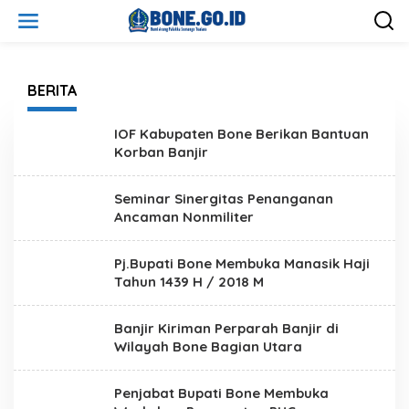
L
e
w
a
t
i
BERITA
k
e
IOF Kabupaten Bone Berikan Bantuan
k
Korban Banjir
o
n
t
Seminar Sinergitas Penanganan
e
Ancaman Nonmiliter
n
Pj.Bupati Bone Membuka Manasik Haji
Tahun 1439 H / 2018 M
Banjir Kiriman Perparah Banjir di
Wilayah Bone Bagian Utara
Penjabat Bupati Bone Membuka