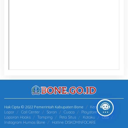
Hak Cipta © 2022 Pemerintah Kabupaten Bone
Kecamatan
Lapor
Call Center
Saran
Cuaca
Playstore
Laporan Hoaks
Tamping
Peta Situs
Kotaku
OSS
Instagram Humas Bone
Hotline DISKOMINFOCARE