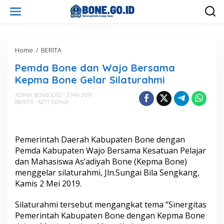
L
e
w
a
t
i
Home
/
BERITA
P
k
e
Pemda Bone dan Wajo Bersama
e
m
k
d
Kepma Bone Gelar Silaturahmi
o
a
n
B
ADMIN BONEGOID
2 Mei 2019
t
BERITA
6271 Dilihat
o
e
n
n
e
d
Pemerintah Daerah Kabupaten Bone dengan
a
n
Pemda Kabupaten Wajo Bersama Kesatuan Pelajar
W
dan Mahasiswa As’adiyah Bone (Kepma Bone)
a
menggelar silaturahmi, Jln.Sungai Bila Sengkang,
j
Kamis 2 Mei 2019.
o
B
e
Silaturahmi tersebut mengangkat tema “Sinergitas
r
Pemerintah Kabupaten Bone dengan Kepma Bone
s