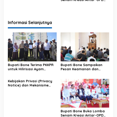
Meriahkan HUT ke-81 RI
Informasi Selanjutnya
Bupati Bone Terima PKKPR
Bupati Bone Sampaikan
untuk Hilirisasi Ayam
Pesan Keamanan dan
Terintegrasi
Antisipasi El Nino di Bengo
Kebijakan Privasi (Privacy
Notice) dan Mekanisme
Pemenuhan Hak Subjek
Data pada Portal Bone
Satu Data
Bupati Bone Buka Lomba
Senam Kreasi Antar-OPD