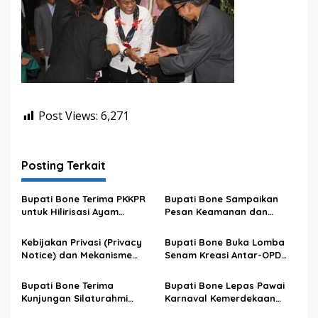
Post Views:
6,271
Posting Terkait
Bupati Bone Terima PKKPR
Bupati Bone Sampaikan
untuk Hilirisasi Ayam
Pesan Keamanan dan
Terintegrasi
Antisipasi El Nino di Bengo
Kebijakan Privasi (Privacy
Bupati Bone Buka Lomba
Notice) dan Mekanisme
Senam Kreasi Antar-OPD
Pemenuhan Hak Subjek
Meriahkan HUT ke-81 RI
Data pada Portal Bone
Bupati Bone Terima
Bupati Bone Lepas Pawai
Satu Data
Kunjungan Silaturahmi
Karnaval Kemerdekaan
Dandodiklatpur Rindam
PAUD se-Kabupaten Bone