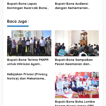
XIV/Hasanuddin
Sambut HUT ke-81 RI
Bupati Bone Lepas
Bupati Bone Audiensi
Kontingen Kwarcab Bone
dengan Kementerian
Menuju Jambore Nasional
Kehutanan Bahas
XII Tahun 2026
Penataan Kawasan Hutan
untuk Kepastian Hak Tanah
Baca Juga :
Masyarakat
Bupati Bone Terima PKKPR
Bupati Bone Sampaikan
untuk Hilirisasi Ayam
Pesan Keamanan dan
Terintegrasi
Antisipasi El Nino di Bengo
Kebijakan Privasi (Privacy
Notice) dan Mekanisme
Pemenuhan Hak Subjek
Data pada Portal Bone
Satu Data
Bupati Bone Buka Lomba
Senam Kreasi Antar-OPD