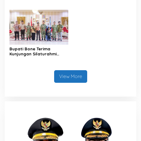
Meriahkan HUT ke-81 RI
Bupati Bone Terima
Kunjungan Silaturahmi
Dandodiklatpur Rindam
XIV/Hasanuddin
View More