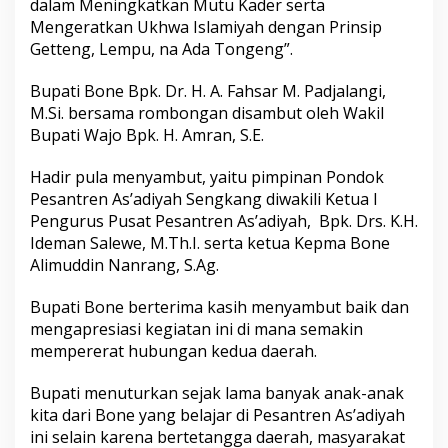
dalam Meningkatkan Mutu Kader serta
a
Mengeratkan Ukhwa Islamiyah dengan Prinsip
m
Getteng, Lempu, na Ada Tongeng”.
a
K
e
Bupati Bone Bpk. Dr. H. A. Fahsar M. Padjalangi,
p
M.Si. bersama rombongan disambut oleh Wakil
m
Bupati Wajo Bpk. H. Amran, S.E.
a
B
o
Hadir pula menyambut, yaitu pimpinan Pondok
n
Pesantren As’adiyah Sengkang diwakili Ketua I
e
Pengurus Pusat Pesantren As’adiyah, Bpk. Drs. K.H.
G
Ideman Salewe, M.Th.I. serta ketua Kepma Bone
e
Alimuddin Nanrang, S.Ag.
l
a
r
Bupati Bone berterima kasih menyambut baik dan
S
mengapresiasi kegiatan ini di mana semakin
i
mempererat hubungan kedua daerah.
l
a
t
Bupati menuturkan sejak lama banyak anak-anak
u
kita dari Bone yang belajar di Pesantren As’adiyah
r
ini selain karena bertetangga daerah, masyarakat
a