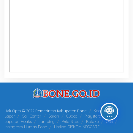
Hak Cipta © 2022 Pemerintah Kabupaten Bone
Kecamatan
Lapor
Call Center
Saran
Cuaca
Playstore
Laporan Hoaks
Tamping
Peta Situs
Kotaku
OSS
Instagram Humas Bone
Hotline DISKOMINFOCARE