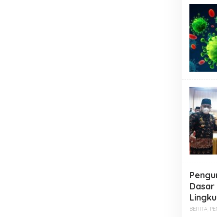
Pengu
Dasar 
Lingku
BERITA
,
PE