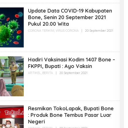
E
D
H
Update Data COVID-19 Kabupaten
A
D
Bone, Senin 20 September 2021
M
Pukul 20.00 Wita
I
N
CORONA TERKINI
,
VIRUS CORONA
|
20 September 2021
O
B
L
O
E
N
H
E
A
G
D
O
M
I
Hadiri Vaksinasi Kodim 1407 Bone –
I
D
N
FKPPI, Bupati : Ayo Vaksin
B
O
ARTIKEL
,
BERITA
|
20 September 2021
O
N
L
E
E
G
H
O
A
I
D
D
M
I
N
Resmikan TokoLapak, Bupati Bone
B
O
: Produk Bone Tembus Pasar Luar
N
Negeri
E
G