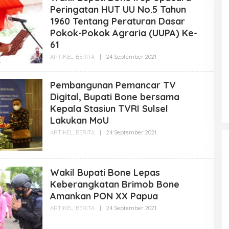
Peringatan HUT UU No.5 Tahun
1960 Tentang Peraturan Dasar
Pokok-Pokok Agraria (UUPA) Ke-
61
ARTIKEL
,
BERITA
|
24 September 2021
O
L
E
H
Pembangunan Pemancar TV
A
D
Digital, Bupati Bone bersama
M
Kepala Stasiun TVRI Sulsel
I
N
Lakukan MoU
B
O
ARTIKEL
,
BERITA
|
24 September 2021
O
N
L
E
E
G
H
O
A
I
D
Wakil Bupati Bone Lepas
D
M
Keberangkatan Brimob Bone
I
N
Amankan PON XX Papua
B
O
ARTIKEL
,
BERITA
|
24 September 2021
O
N
L
E
E
G