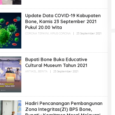
H
O
A
I
D
D
M
Update Data COVID-19 Kabupaten
I
N
Bone, Kamis 23 September 2021
B
O
Pukul 20.00 Wita
N
E
CORONA TERKINI
,
VIRUS CORONA
|
23 September 2021
O
G
L
O
E
I
H
D
A
D
M
Bupati Bone Buka Educative
I
N
Cultural Museum Tahun 2021
B
O
ARTIKEL
,
BERITA
|
23 September 2021
O
N
L
E
E
G
H
O
A
I
D
D
M
I
N
Hadiri Pencanangan Pembangunan
B
O
Zona Integritas(ZI) BPS Bone,
N
E