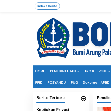
L
e
Indeks Berita
w
a
t
i
k
e
k
o
n
t
e
n
HOME
PEMERINTAHAN
AYO KE BONE
PPID
POSYANDU
PUG
Dokumen APBD
Berita Terbaru
Penulis
Kebijakan Privasi