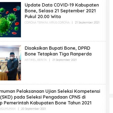
M
Update Data COVID-19 Kabupaten
I
N
Bone, Selasa 21 September 2021
B
O
Pukul 20.00 Wita
N
E
CORONA TERKINI
,
VIRUS CORONA
|
21 September 2021
O
G
L
O
E
I
H
D
A
D
M
Disaksikan Bupati Bone, DPRD
I
N
Bone Tetapkan Tiga Ranperda
B
O
ARTIKEL
,
BERITA
|
21 September 2021
O
N
L
E
E
G
H
O
A
I
D
D
M
I
N
muman Pelaksanaan Ujian Seleksi Kompetensi
B
O
(SKD) pada Seleksi Pengadaan CPNS di
N
p Pemerintah Kabupaten Bone Tahun 2021
E
G
NGUMUMAN
|
20 September 2021
O
O
L
I