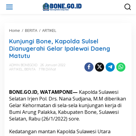
L
e
w
a
t
i
Home
/
BERITA
/
ARTIKEL
K
k
u
Kunjungi Bone, Kapolda Sulsel
e
n
k
j
Dianugerahi Gelar Ipalewai Daeng
o
u
Matutu
n
n
t
g
ADMIN BONEGOID
26 Januari 2022
e
i
ARTIKEL
,
BERITA
7118 Dilihat
n
B
o
n
e
BONE.GO.ID, WATAMPONE—
Kapolda Sulawesi
,
Selatan Irjen Pol. Drs. Nana Sudjana, M.M diberikan
K
Gelar Kehormatan di sela-sela kunjungan kerja di
a
Bumi Arung Palakka, Kabupaten Bone, Sulawesi
p
o
Selatan, Rabu (26/1/2022) sore.
l
d
Kedatangan mantan Kapolda Sulawesi Utara
a