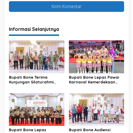
Informasi Selanjutnya
Bupati Bone Terima
Bupati Bone Lepas Pawai
Kunjungan Silaturahmi
Karnaval Kemerdekaan
Dandodiklatpur Rindam
PAUD se-Kabupaten Bone
XIV/Hasanuddin
Sambut HUT ke-81 RI
Bupati Bone Lepas
Bupati Bone Audiensi