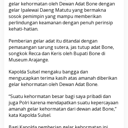
gelar kehormatan oleh Dewan Adat Bone dengan
l
e
gelar Ipalewai Daeng Matutu yang bermakna
w
sosok pemimpin yang mampu memberikan
a
perlindungan keamanan dengan penuh perinsip
i
kehati-hatian.
D
a
e
Pemberian gelar adat itu ditandai dengan
n
pemasangan sarung sutera, jas tutup adat Bone,
g
songkok Recca dan Keris oleh Bupati Bone di
M
Museum Arajange.
a
t
u
Kapolda Sulsel mengaku bangga dan
t
mengucapkan terima kasih atas amanah diberikan
u
gelar kehormatan oleh Dewan Adat Bone.
“Suatu kehormatan besar bagi saya pribadi dan
juga Polri karena mendapatkan suatu kepercayaan
amanah gelar kehormatan dari dewan adat Bone,”
kata Kapolda Sulsel.
Bagi Kapolda pemberian gelar kehormatan ini