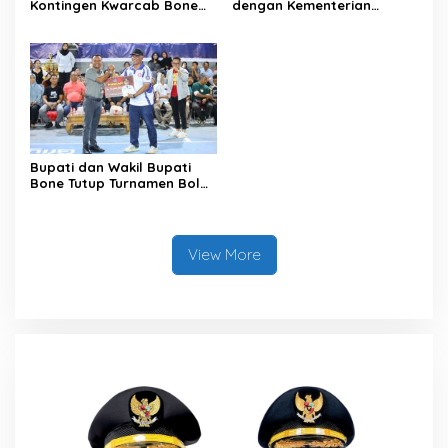
Kontingen Kwarcab Bone
dengan Kementerian
Menuju Jambore Nasional
Kehutanan Bahas
XII Tahun 2026
Penataan Kawasan Hutan
untuk Kepastian Hak Tanah
Masyarakat
Bupati dan Wakil Bupati
Bone Tutup Turnamen Bola
Voli BerAmal Cup 2026,
Tambah Bonus Rp10 Juta
untuk Para Juara
View More