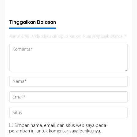
Menuju Jambore Nasional
Kehutanan Bahas
XII Tahun 2026
Penataan Kawasan Hutan
untuk Kepastian Hak Tanah
Masyarakat
Tinggalkan Balasan
Alamat email Anda tidak akan dipublikasikan.
Ruas yang wajib ditandai
*
Simpan nama, email, dan situs web saya pada
peramban ini untuk komentar saya berikutnya.