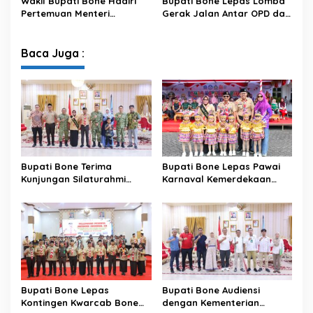
Wakil Bupati Bone Hadiri
Bupati Bone Lepas Lomba
untuk Para Juara
Kemerdekaan
Pertemuan Menteri
Gerak Jalan Antar OPD dan
Lingkungan Hidup Bahas
Kecamatan, Perkuat
Pengelolaan Sampah
Semangat Kolaborasi
Modern di Sulawesi Selatan
Sambut HUT ke-81 RI
Baca Juga :
Bupati Bone Terima
Bupati Bone Lepas Pawai
Kunjungan Silaturahmi
Karnaval Kemerdekaan
Dandodiklatpur Rindam
PAUD se-Kabupaten Bone
XIV/Hasanuddin
Sambut HUT ke-81 RI
Bupati Bone Lepas
Bupati Bone Audiensi
Kontingen Kwarcab Bone
dengan Kementerian