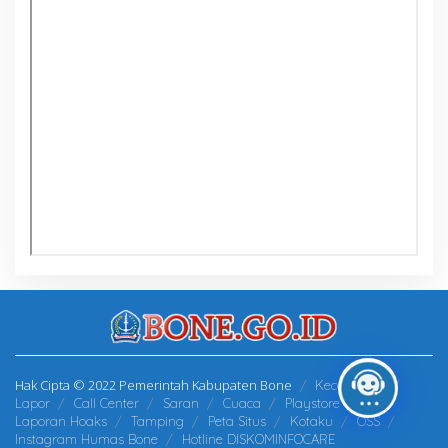
Hak Cipta © 2022 Pemerintah Kabupaten Bone
Kecamatan
Lapor
Call Center
Saran
Cuaca
Playstore
Laporan Hoaks
Tamping
Peta Situs
Kotaku
OSS
Instagram Humas Bone
Hotline DISKOMINFOCARE