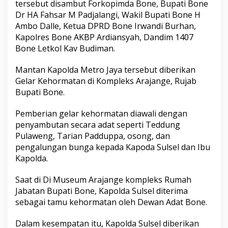
tersebut disambut Forkopimda Bone, Bupati Bone
S
Dr HA Fahsar M Padjalangi, Wakil Bupati Bone H
u
l
Ambo Dalle, Ketua DPRD Bone Irwandi Burhan,
s
Kapolres Bone AKBP Ardiansyah, Dandim 1407
e
Bone Letkol Kav Budiman.
l
D
Mantan Kapolda Metro Jaya tersebut diberikan
i
a
Gelar Kehormatan di Kompleks Arajange, Rujab
n
Bupati Bone.
u
g
Pemberian gelar kehormatan diawali dengan
e
penyambutan secara adat seperti Teddung
r
a
Pulaweng, Tarian Padduppa, osong, dan
h
pengalungan bunga kepada Kapoda Sulsel dan Ibu
i
Kapolda.
G
e
Saat di Di Museum Arajange kompleks Rumah
l
a
Jabatan Bupati Bone, Kapolda Sulsel diterima
r
sebagai tamu kehormatan oleh Dewan Adat Bone.
I
p
Dalam kesempatan itu, Kapolda Sulsel diberikan
a