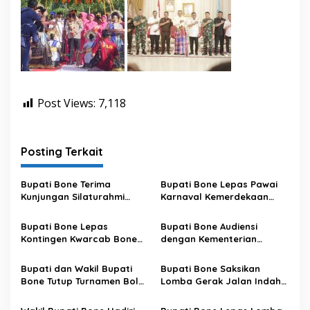
Post Views:
7,118
Posting Terkait
Bupati Bone Terima
Bupati Bone Lepas Pawai
Kunjungan Silaturahmi
Karnaval Kemerdekaan
Dandodiklatpur Rindam
PAUD se-Kabupaten Bone
XIV/Hasanuddin
Sambut HUT ke-81 RI
Bupati Bone Lepas
Bupati Bone Audiensi
Kontingen Kwarcab Bone
dengan Kementerian
Menuju Jambore Nasional
Kehutanan Bahas
XII Tahun 2026
Penataan Kawasan Hutan
Bupati dan Wakil Bupati
Bupati Bone Saksikan
untuk Kepastian Hak Tanah
Bone Tutup Turnamen Bola
Lomba Gerak Jalan Indah
Masyarakat
Voli BerAmal Cup 2026,
Pelajar, Tanamkan Disiplin
Tambah Bonus Rp10 Juta
dan Bangkitkan Semangat