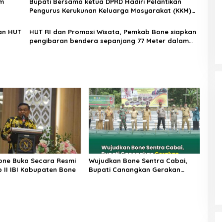
am
Bupati Bersama ketua DPRD Hadiri Pelantikan
Pengurus Kerukunan Keluarga Masyarakat (KKM)
Bone Kta Bontang
an HUT
HUT RI dan Promosi Wisata, Pemkab Bone siapkan
pengibaran bendera sepanjang 77 Meter dalam
festival merah putih tangku lara
one Buka Secara Resmi
Wujudkan Bone Sentra Cabai,
 II IBI Kabupaten Bone
Bupati Canangkan Gerakan
Tanam Cabai Merah serentak