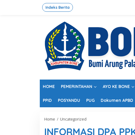
L
e
Indeks Berita
w
a
t
i
k
e
k
o
n
t
e
n
HOME
PEMERINTAHAN
AYO KE BONE
PPID
POSYANDU
PUG
Dokumen APBD
Home
/
Uncategorized
I
N
INFORMASI DPA PPK
F