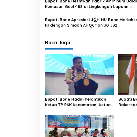
Bupati Bone Resmikan Pabrik Air Minum Dal
Kemasan Geef-188 di Lingkungan Lapanni
Kelurahan Wartuo
Bupati Bone Apresiasi JQH NU Bone Meriahk
RI dengan Simaan Al-Qur’an 30 Juz
Baca Juga :
Bupati Bone Hadiri Pelantikan
Bupati B
Ketua TP PKK Kecamatan, Ketua
Rakercab
Dekranasda Kecamatan dan
Bunda Paud Kecamatan