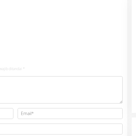
wajib ditandai
*