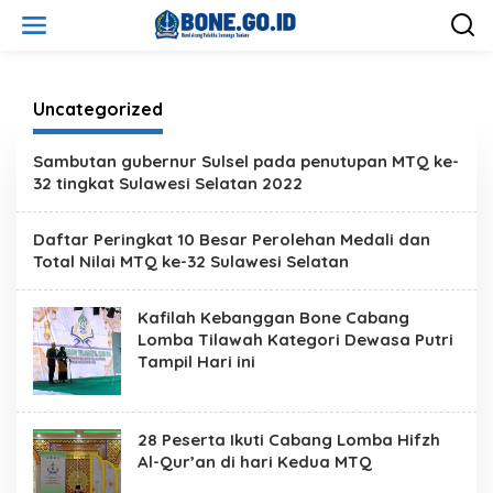
L
e
w
a
t
i
Uncategorized
k
e
Sambutan gubernur Sulsel pada penutupan MTQ ke-
k
32 tingkat Sulawesi Selatan 2022
o
n
t
Daftar Peringkat 10 Besar Perolehan Medali dan
e
Total Nilai MTQ ke-32 Sulawesi Selatan
n
Kafilah Kebanggan Bone Cabang
Lomba Tilawah Kategori Dewasa Putri
Tampil Hari ini
28 Peserta Ikuti Cabang Lomba Hifzh
Al-Qur’an di hari Kedua MTQ