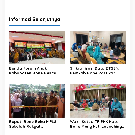
Bantuan Rp 2 Miliar untuk
Kesehatan (KIA) Secara
Renovasi Gedung BLK
Virtual
Informasi Selanjutnya
Bunda Forum Anak
Sinkronisasi Data DTSEN,
Kabupaten Bone Resmi
Pemkab Bone Pastikan
Buka Pemilihan Duta Anak
Bantuan Tepat Sasaran
dan Kukuhkan Pengurus
Forum Anak Periode 2026–
2028
Bupati Bone Buka MPLS
Wakil Ketua TP PKK Kab.
Sekolah Rakyat
Bone Mengikuti Launching
Terintegrasi dan Alokasikan
Gerakan Membaca Buku