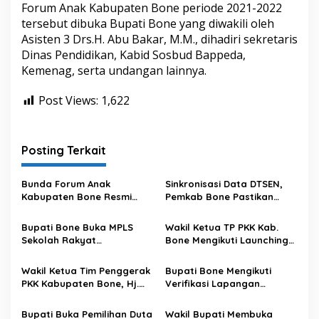
Forum Anak Kabupaten Bone periode 2021-2022
a
tersebut dibuka Bupati Bone yang diwakili oleh
k
K
Asisten 3 Drs.H. Abu Bakar, M.M., dihadiri sekretaris
a
Dinas Pendidikan, Kabid Sosbud Bappeda,
b
Kemenag, serta undangan lainnya.
u
p
Post Views:
1,622
a
t
e
n
Posting Terkait
B
o
n
Bunda Forum Anak
Sinkronisasi Data DTSEN,
e
Kabupaten Bone Resmi
Pemkab Bone Pastikan
P
Buka Pemilihan Duta Anak
Bantuan Tepat Sasaran
e
dan Kukuhkan Pengurus
Bupati Bone Buka MPLS
Wakil Ketua TP PKK Kab.
r
Forum Anak Periode 2026–
Sekolah Rakyat
Bone Mengikuti Launching
i
2028
Terintegrasi dan Alokasikan
Gerakan Membaca Buku
o
Bantuan Rp 2 Miliar untuk
Kesehatan (KIA) Secara
d
Wakil Ketua Tim Penggerak
Bupati Bone Mengikuti
Renovasi Gedung BLK
Virtual
e
PKK Kabupaten Bone, Hj.
Verifikasi Lapangan
2
Maya Damayanti A. Akmal,
Penghargaan Anugerah
0
Kukuhkan Pengurus Forum
Parahita Ekapraya Tahun
Bupati Buka Pemilihan Duta
Wakil Bupati Membuka
2