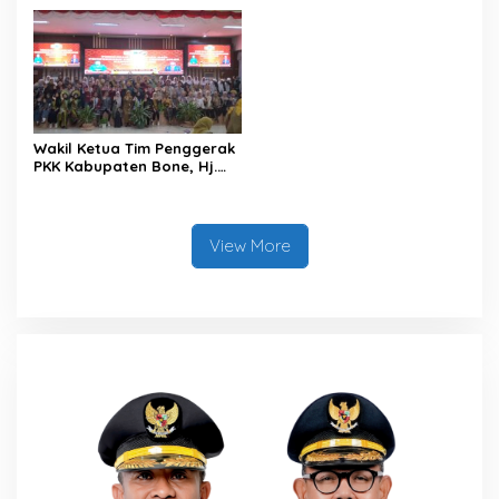
Bantuan Rp 2 Miliar untuk
Kesehatan (KIA) Secara
Renovasi Gedung BLK
Virtual
Wakil Ketua Tim Penggerak
PKK Kabupaten Bone, Hj.
Maya Damayanti A. Akmal,
Kukuhkan Pengurus Forum
Anak Kabupaten Bone
periode 2025-2026.
View More