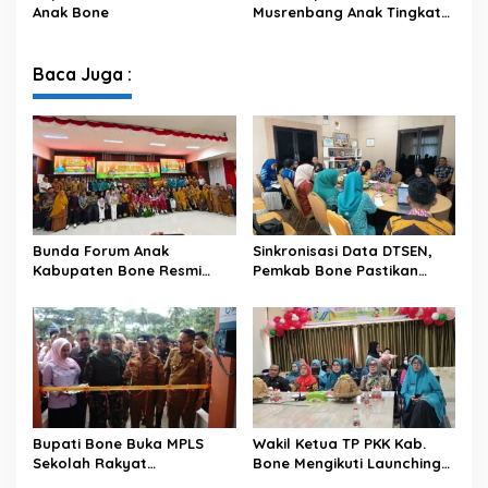
Anak Kabupaten Bone
2021
Anak Bone
Musrenbang Anak Tingkat
1
periode 2025-2026.
Kabupaten Bone
-
2
Baca Juga :
0
2
2
Bunda Forum Anak
Sinkronisasi Data DTSEN,
Kabupaten Bone Resmi
Pemkab Bone Pastikan
Buka Pemilihan Duta Anak
Bantuan Tepat Sasaran
dan Kukuhkan Pengurus
Forum Anak Periode 2026–
2028
Bupati Bone Buka MPLS
Wakil Ketua TP PKK Kab.
Sekolah Rakyat
Bone Mengikuti Launching
Terintegrasi dan Alokasikan
Gerakan Membaca Buku