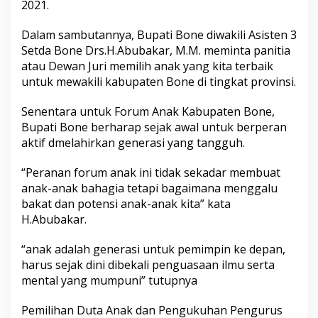
2021.
P
e
Dalam sambutannya, Bupati Bone diwakili Asisten 3
n
g
Setda Bone Drs.H.Abubakar, M.M. meminta panitia
u
atau Dewan Juri memilih anak yang kita terbaik
k
untuk mewakili kabupaten Bone di tingkat provinsi.
u
h
Senentara untuk Forum Anak Kabupaten Bone,
a
n
Bupati Bone berharap sejak awal untuk berperan
P
aktif dmelahirkan generasi yang tangguh.
e
n
“Peranan forum anak ini tidak sekadar membuat
g
anak-anak bahagia tetapi bagaimana menggalu
u
r
bakat dan potensi anak-anak kita” kata
u
H.Abubakar.
s
F
“anak adalah generasi untuk pemimpin ke depan,
o
harus sejak dini dibekali penguasaan ilmu serta
r
u
mental yang mumpuni” tutupnya
m
A
Pemilihan Duta Anak dan Pengukuhan Pengurus
n