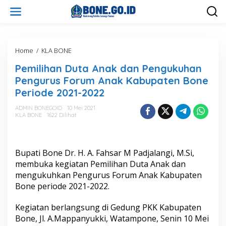
L
e
w
a
t
i
Home
/
KLA BONE
P
k
e
Pemilihan Duta Anak dan Pengukuhan
e
m
k
i
Pengurus Forum Anak Kabupaten Bone
o
l
Periode 2021-2022
n
i
t
h
ADMIN BONEGOID
10 Mei 2021
e
a
KLA BONE
1622 Dilihat
n
n
D
u
t
Bupati Bone Dr. H. A. Fahsar M Padjalangi, M.Si,
a
membuka kegiatan Pemilihan Duta Anak dan
A
mengukuhkan Pengurus Forum Anak Kabupaten
n
Bone periode 2021-2022.
a
k
d
Kegiatan berlangsung di Gedung PKK Kabupaten
a
Bone, Jl. A.Mappanyukki, Watampone, Senin 10 Mei
n