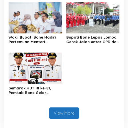
Penataan Kawasan Hutan
dan Bangkitkan Semangat
untuk Kepastian Hak Tanah
Kemerdekaan
Masyarakat
Wakil Bupati Bone Hadiri
Bupati Bone Lepas Lomba
Pertemuan Menteri
Gerak Jalan Antar OPD dan
Lingkungan Hidup Bahas
Kecamatan, Perkuat
Pengelolaan Sampah
Semangat Kolaborasi
Modern di Sulawesi Selatan
Sambut HUT ke-81 RI
Semarak HUT RI ke-81,
Pemkab Bone Gelar
Kompetisi Video Kreatif
Antar Kecamatan
View More