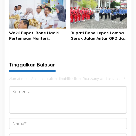
untuk Kepastian Hak Tanah
Kemerdekaan
Masyarakat
Wakil Bupati Bone Hadiri
Bupati Bone Lepas Lomba
Pertemuan Menteri
Gerak Jalan Antar OPD dan
Lingkungan Hidup Bahas
Kecamatan, Perkuat
Pengelolaan Sampah
Semangat Kolaborasi
Modern di Sulawesi Selatan
Sambut HUT ke-81 RI
Tinggalkan Balasan
Alamat email Anda tidak akan dipublikasikan.
Ruas yang wajib ditandai
*