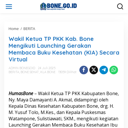
L
e
w
a
t
i
Home
/
BERITA
W
k
a
Wakil Ketua TP PKK Kab. Bone
e
k
k
i
Mengikuti Launching Gerakan
o
l
Membaca Buku Kesehatan (KIA) Secara
n
K
Virtual
t
e
e
t
ADMIN BONEGOID
24 Juli 2025
n
u
BERITA
,
BONE SEHAT
,
KLA BONE
13059 Dilihat
a
T
P
P
HumasBone
– Wakil Ketua TP PKK Kabupaten Bone,
K
Ny. Maya Damayanti A. Akmal, didampingi oleh
K
Kepala Dinas Kesehatan Kabupaten Bone, drg. H.
K
a
M. Yusuf Tolo, M.Kes., dan Kepala Puskesmas
b
Watampone, Sulistiawati, SKM., mengikuti kegiatan
.
Launching Gerakan Membaca Buku Kesehatan Ibu
B