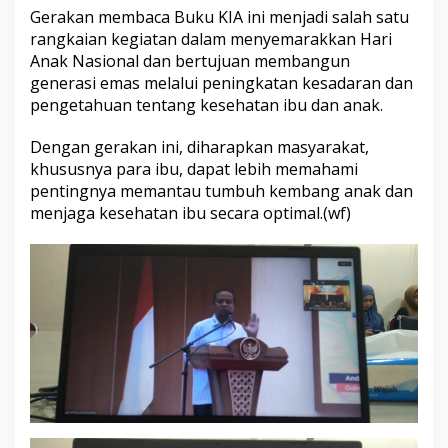
k
Gerakan membaca Buku KIA ini menjadi salah satu
a
rangkaian kegiatan dalam menyemarakkan Hari
n
Anak Nasional dan bertujuan membangun
M
generasi emas melalui peningkatan kesadaran dan
e
pengetahuan tentang kesehatan ibu dan anak.
m
b
a
Dengan gerakan ini, diharapkan masyarakat,
c
khususnya para ibu, dapat lebih memahami
a
pentingnya memantau tumbuh kembang anak dan
B
menjaga kesehatan ibu secara optimal.(wf)
u
k
u
K
e
s
e
h
a
t
a
n
(
K