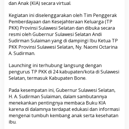
dan Anak (KIA) secara virtual.
o
n
e
Kegiatan ini diselenggarakan oleh Tim Penggerak
M
Pemberdayaan dan Kesejahteraan Keluarga (TP
e
PKK) Provinsi Sulawesi Selatan dan dibuka secara
n
resmi oleh Gubernur Sulawesi Selatan Andi
g
i
Sudirman Sulaiman yang di dampingi Ibu Ketua TP
k
PKK Provinsi Sulawesi Selatan, Ny. Naomi Octarina
u
A. Sudirman.
t
i
Launching ini terhubung langsung dengan
L
a
pengurus TP PKK di 24 kabupaten/kota di Sulawesi
u
Selatan, termasuk Kabupaten Bone.
n
c
Pada kesempatan ini, Gubernur Sulawesi Selatan,
h
H. A. Sudirman Sulaiman, dalam sambutannya
i
n
menekankan pentingnya membaca Buku KIA
g
karena di dalamnya terdapat edukasi dan informasi
G
mengenai tumbuh kembang anak serta kesehatan
e
ibu.
r
a