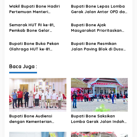
Penataan Kawasan Hutan
dan Bangkitkan Semangat
Wakil Bupati Bone Hadiri
Bupati Bone Lepas Lomba
untuk Kepastian Hak Tanah
Kemerdekaan
Pertemuan Menteri
Gerak Jalan Antar OPD dan
Masyarakat
Lingkungan Hidup Bahas
Kecamatan, Perkuat
Pengelolaan Sampah
Semangat Kolaborasi
Semarak HUT RI ke-81,
Bupati Bone Ajak
Modern di Sulawesi Selatan
Sambut HUT ke-81 RI
Pemkab Bone Gelar
Masyarakat Prioritaskan
Kompetisi Video Kreatif
Pendidikan pada Roadshow
Antar Kecamatan
HUT ke-81 RI di Lamuru
Bupati Bone Buka Pekan
Bupati Bone Resmikan
Olahraga HUT ke-81
Jalan Paving Blok di Dusun
Kemerdekaan RI Tingkat
Malaka, Wujud Pemerataan
Kecamatan Bengo
Pembangunan Hingga
Pedesaan
Baca Juga :
Bupati Bone Audiensi
Bupati Bone Saksikan
dengan Kementerian
Lomba Gerak Jalan Indah
Kehutanan Bahas
Pelajar, Tanamkan Disiplin
Penataan Kawasan Hutan
dan Bangkitkan Semangat