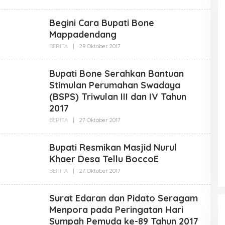
N
L
B
E
O
H
Begini Cara Bupati Bone
N
A
E
D
Mappadendang
G
M
O
I
BERITA
|
29 Oktober 2017
O
I
N
L
D
B
E
O
H
Bupati Bone Serahkan Bantuan
N
A
E
D
Stimulan Perumahan Swadaya
G
M
O
(BSPS) Triwulan III dan IV Tahun
I
I
N
2017
D
B
O
BERITA
|
27 Oktober 2017
O
N
L
E
E
G
H
O
Bupati Resmikan Masjid Nurul
A
I
D
Khaer Desa Tellu BoccoE
D
M
I
BERITA
|
27 Oktober 2017
O
N
L
B
E
O
H
Surat Edaran dan Pidato Seragam
N
A
E
D
Menpora pada Peringatan Hari
G
M
O
Sumpah Pemuda ke-89 Tahun 2017
I