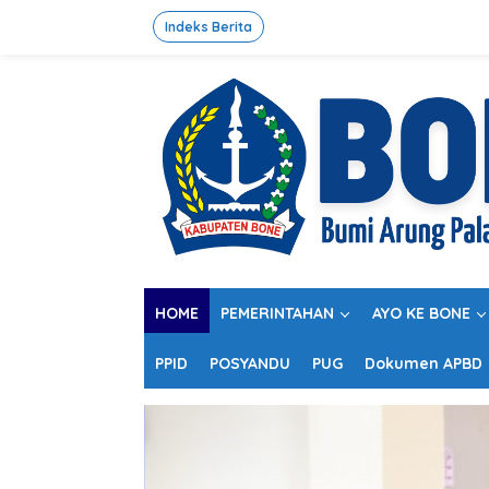
L
e
Indeks Berita
w
a
t
i
k
e
k
o
n
t
e
n
HOME
PEMERINTAHAN
AYO KE BONE
PPID
POSYANDU
PUG
Dokumen APBD