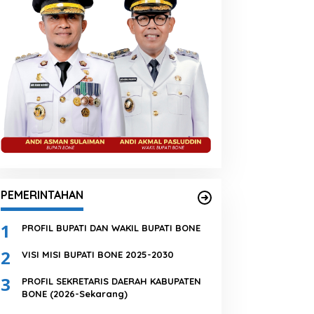
BERITA
Bupati Bone Sampaikan Pesan
ntisipasi El Nino di Bengo
Agustus 2026
PEMERINTAHAN
1
PROFIL BUPATI DAN WAKIL BUPATI BONE
2
VISI MISI BUPATI BONE 2025-2030
3
PROFIL SEKRETARIS DAERAH KABUPATEN
BONE (2026-Sekarang)