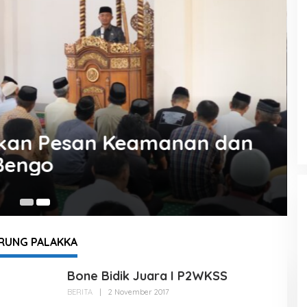
PKKPR untuk Hilirisasi Ayam
A
7 
RUNG PALAKKA
Bone Bidik Juara I P2WKSS
BERITA
|
2 November 2017
O
L