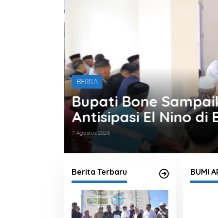
BERITA
n dan
Bupati Bone Terima 
Terintegrasi
7 Agustus 2026
Berita Terbaru
BUMI A
W
e
b
s