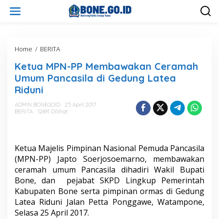
L
e
w
a
t
i
Home
/
BERITA
K
k
e
Ketua MPN-PP Membawakan Ceramah
e
t
k
u
Umum Pancasila di Gedung Latea
o
a
Riduni
n
M
t
P
ADMIN BONEGOID
25 April 2017
e
N
BERITA
12491 Dilihat
n
-
P
P
M
Ketua Majelis Pimpinan Nasional Pemuda Pancasila
e
(MPN-PP) Japto Soerjosoemarno, membawakan
m
ceramah umum Pancasila dihadiri Wakil Bupati
b
Bone, dan pejabat SKPD Lingkup Pemerintah
a
w
Kabupaten Bone serta pimpinan ormas di Gedung
a
Latea Riduni Jalan Petta Ponggawe, Watampone,
k
Selasa 25 April 2017.
a