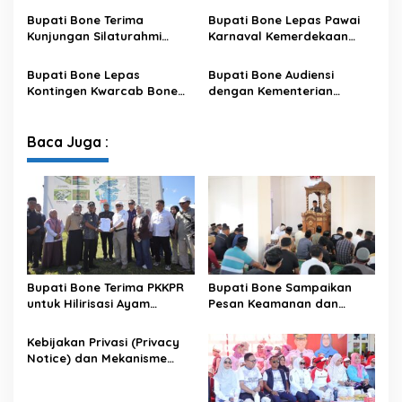
Data pada Portal Bone
Bupati Bone Terima
Bupati Bone Lepas Pawai
Satu Data
Kunjungan Silaturahmi
Karnaval Kemerdekaan
Dandodiklatpur Rindam
PAUD se-Kabupaten Bone
XIV/Hasanuddin
Sambut HUT ke-81 RI
Bupati Bone Lepas
Bupati Bone Audiensi
Kontingen Kwarcab Bone
dengan Kementerian
Menuju Jambore Nasional
Kehutanan Bahas
XII Tahun 2026
Penataan Kawasan Hutan
untuk Kepastian Hak Tanah
Baca Juga :
Masyarakat
Bupati Bone Terima PKKPR
Bupati Bone Sampaikan
untuk Hilirisasi Ayam
Pesan Keamanan dan
Terintegrasi
Antisipasi El Nino di Bengo
Kebijakan Privasi (Privacy
Notice) dan Mekanisme
Pemenuhan Hak Subjek
Data pada Portal Bone