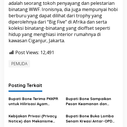
adalah seorang tokoh penyayang dan pelestarian
binatang WWF. Ironisnya, dia juga mempunyai hobi
berburu yang dapat dilihat dari trophy yang
diperolehnya dari “Big Five” di Afrika dan serta
koleksi binatang-binatang yang dioffset seperti
hidup yang menghiasi interior rumahnya di
kawasan Ciganjur, Jakarta.
Post Views:
12,491
PEMUDA
Posting Terkait
Bupati Bone Terima PKKPR
Bupati Bone Sampaikan
untuk Hilirisasi Ayam
Pesan Keamanan dan
Terintegrasi
Antisipasi El Nino di Bengo
Kebijakan Privasi (Privacy
Bupati Bone Buka Lomba
Notice) dan Mekanisme
Senam Kreasi Antar-OPD
Pemenuhan Hak Subjek
Meriahkan HUT ke-81 RI