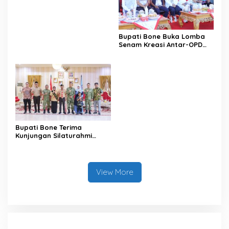
Data pada Portal Bone
Satu Data
Bupati Bone Buka Lomba
Senam Kreasi Antar-OPD
Meriahkan HUT ke-81 RI
Bupati Bone Terima
Kunjungan Silaturahmi
Dandodiklatpur Rindam
XIV/Hasanuddin
View More