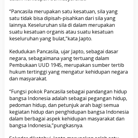
d
u
“Pancasila merupakan satu kesatuan, sila yang
n
satu tidak bisa dipisah-pisahkan dari sila yang
g
lainnya. Keseluruhan sila di dalam merupakan
L
suatu kesatuan organis atau suatu kesatuan
a
t
keseluruhan yang bulat,”kata Japto.
e
a
Kedudukan Pancasila, ujar Japto, sebagai dasar
R
negara, sebagaimana yang tertuang dalam
i
Pembukaan UUD 1945, merupakan sumber tertib
d
u
hukum tertinggi yang mengatur kehidupan negara
n
dan masyarakat.
i
“Fungsi pokok Pancasila sebagai pandangan hidup
bangsa Indonesia adalah sebagai pegangan hidup,
pedoman hidup, dan petunjuk arah bagi semua
kegiatan hidup dan penghidupan bangsa Indonesia
dalam berbagai aspek kehidupan masyarakat dan
bangsa Indonesia,”pungkasnya.