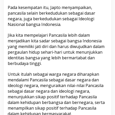
n
Pada kesempatan itu, Japto menyampaikan,
C
e
pancasila selain berkedudukan sebagai dasar
r
negara, juga berkedudukan sebagai Ideologi
a
Nasional bangsa Indonesia.
m
a
Jika kita mempelajari Pancasila lebih dalam
h
U
menjadikan kita sadar sebagai bangsa Indonesia
m
yang memiliki jati diri dan harus diwujudkan dalam
u
pergaulan hidup sehari-hari untuk menunjukkan
m
identitas bangsa yang lebih bermartabat dan
P
berbudaya tinggi.
a
n
c
Untuk itulah sebagai warga negara diharapkan
a
mendalami Pancasila sebagai dasar negara dan
s
ideologi negara, menguraikan nilai-nilai Pancasila
i
sebagai dasar negara dan ideologi negara,
l
a
menunjukkan sikap positif terhadap Pancasila
d
dalam kehidupan berbangsa dan bernegara, serta
i
menampilkan sikap positif terhadap Pancasila
G
dalam kehidupan bermasyarakat.
e