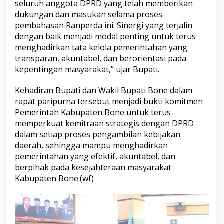
seluruh anggota DPRD yang telah memberikan
a
dukungan dan masukan selama proses
w
pembahasan Ranperda ini. Sinergi yang terjalin
a
b
dengan baik menjadi modal penting untuk terus
a
menghadirkan tata kelola pemerintahan yang
n
transparan, akuntabel, dan berorientasi pada
A
kepentingan masyarakat,” ujar Bupati.
P
B
D
Kehadiran Bupati dan Wakil Bupati Bone dalam
2
rapat paripurna tersebut menjadi bukti komitmen
0
Pemerintah Kabupaten Bone untuk terus
2
memperkuat kemitraan strategis dengan DPRD
5
dalam setiap proses pengambilan kebijakan
daerah, sehingga mampu menghadirkan
pemerintahan yang efektif, akuntabel, dan
berpihak pada kesejahteraan masyarakat
Kabupaten Bone.(wf)