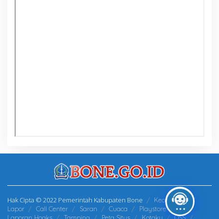
Hak Cipta © 2022 Pemerintah Kabupaten Bone
Kecamatan
Lapor
Call Center
Saran
Cuaca
Playstore
Laporan Hoaks
Tamping
Peta Situs
Kotaku
OSS