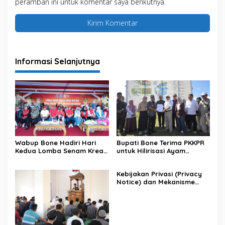
peramban ini untuk komentar saya berikutnya.
Informasi Selanjutnya
Wabup Bone Hadiri Hari
Bupati Bone Terima PKKPR
Kedua Lomba Senam Kreasi
untuk Hilirisasi Ayam
Antar OPD
Terintegrasi
Kebijakan Privasi (Privacy
Notice) dan Mekanisme
Pemenuhan Hak Subjek
Data pada Portal Bone
Satu Data