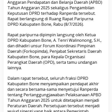
Anggaran Pendapatan dan Belanja Daerah (APBD)
B
Tahun Anggaran 2025 sekaligus Pengambilan
o
n
Keputusan DPRD terhadap Ranperda tersebut.
e
Rapat berlangsung di Ruang Rapat Paripurna
H
DPRD Kabupaten Bone, Rabu (8/7/2026).
a
d
Rapat paripurna dipimpin langsung oleh Ketua
i
r
DPRD Kabupaten Bone, A. Tenri Walinonong, S.H.,
i
dan dihadiri unsur Forum Koordinasi Pimpinan
P
Daerah (Forkopimda), Penjabat Sekretaris Daerah
a
Kabupaten Bone, para Kepala Organisasi
r
i
Perangkat Daerah (OPD), serta tamu undangan
p
lainnya.
u
r
Dalam rapat tersebut, seluruh fraksi DPRD
n
Kabupaten Bone menyampaikan pendapat akhir
a
P
dan secara bersama-sama menyetujui Ranperda
e
tentang Pertanggungjawaban Pelaksanaan APBD
r
Tahun Anggaran 2025 untuk ditetapkan menjadi
s
Peraturan Daerah. Persetujuan tersebut menjadi
e
wujud sinergi yang baik antara Pemerintah
t