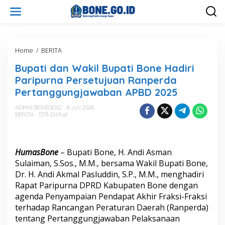
L
e
w
a
t
i
Home
/
BERITA
B
k
u
Bupati dan Wakil Bupati Bone Hadiri
e
p
k
a
Paripurna Persetujuan Ranperda
o
t
Pertanggungjawaban APBD 2025
n
i
t
d
ADMIN BONEGOID
8 Juli 2026
e
a
BERITA
1376 Dilihat
n
n
W
a
k
HumasBone
– Bupati Bone, H. Andi Asman
i
Sulaiman, S.Sos., M.M., bersama Wakil Bupati Bone,
l
Dr. H. Andi Akmal Pasluddin, S.P., M.M., menghadiri
B
Rapat Paripurna DPRD Kabupaten Bone dengan
u
p
agenda Penyampaian Pendapat Akhir Fraksi-Fraksi
a
terhadap Rancangan Peraturan Daerah (Ranperda)
t
tentang Pertanggungjawaban Pelaksanaan
i