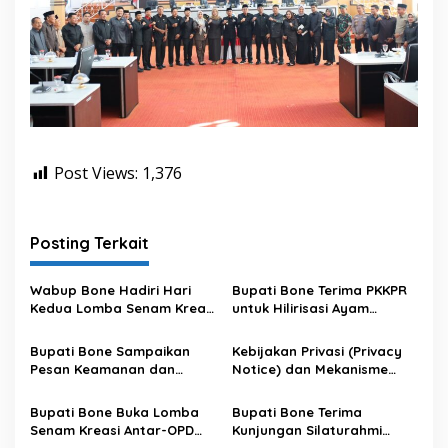
Post Views:
1,376
Posting Terkait
Wabup Bone Hadiri Hari
Bupati Bone Terima PKKPR
Kedua Lomba Senam Kreasi
untuk Hilirisasi Ayam
Antar OPD
Terintegrasi
Bupati Bone Sampaikan
Kebijakan Privasi (Privacy
Pesan Keamanan dan
Notice) dan Mekanisme
Antisipasi El Nino di Bengo
Pemenuhan Hak Subjek
Data pada Portal Bone
Bupati Bone Buka Lomba
Bupati Bone Terima
Satu Data
Senam Kreasi Antar-OPD
Kunjungan Silaturahmi
Meriahkan HUT ke-81 RI
Dandodiklatpur Rindam