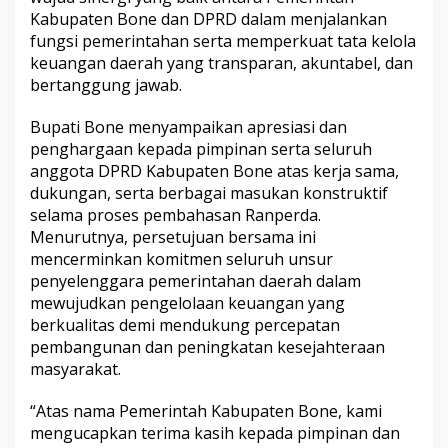
u
Kabupaten Bone dan DPRD dalam menjalankan
j
fungsi pemerintahan serta memperkuat tata kelola
u
keuangan daerah yang transparan, akuntabel, dan
a
bertanggung jawab.
n
R
a
Bupati Bone menyampaikan apresiasi dan
n
penghargaan kepada pimpinan serta seluruh
p
anggota DPRD Kabupaten Bone atas kerja sama,
e
dukungan, serta berbagai masukan konstruktif
r
d
selama proses pembahasan Ranperda.
a
Menurutnya, persetujuan bersama ini
P
mencerminkan komitmen seluruh unsur
e
penyelenggara pemerintahan daerah dalam
r
mewujudkan pengelolaan keuangan yang
t
a
berkualitas demi mendukung percepatan
n
pembangunan dan peningkatan kesejahteraan
g
masyarakat.
g
u
“Atas nama Pemerintah Kabupaten Bone, kami
n
g
mengucapkan terima kasih kepada pimpinan dan
j