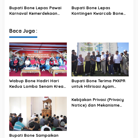
XIV/Hasanuddin
Bupati Bone Lepas Pawai
Bupati Bone Lepas
Karnaval Kemerdekaan
Kontingen Kwarcab Bone
PAUD se-Kabupaten Bone
Menuju Jambore Nasional
Sambut HUT ke-81 RI
XII Tahun 2026
Baca Juga :
Wabup Bone Hadiri Hari
Bupati Bone Terima PKKPR
Kedua Lomba Senam Kreasi
untuk Hilirisasi Ayam
Antar OPD
Terintegrasi
Kebijakan Privasi (Privacy
Notice) dan Mekanisme
Pemenuhan Hak Subjek
Data pada Portal Bone
Satu Data
Bupati Bone Sampaikan