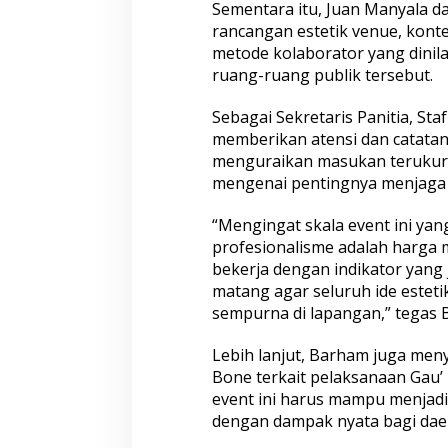
t
Sementara itu, Juan Manyala d
e
rancangan estetik venue, kont
g
metode kolaborator yang dinil
i
ruang-ruang publik tersebut.
s
d
i
Sebagai Sekretaris Panitia, St
B
memberikan atensi dan catatan 
P
menguraikan masukan terukur 
K
mengenai pentingnya menjaga p
S
u
l
“Mengingat skala event ini yan
s
profesionalisme adalah harga m
e
bekerja dengan indikator yang 
l
matang agar seluruh ide esteti
sempurna di lapangan,” tegas 
Lebih lanjut, Barham juga men
Bone terkait pelaksanaan Gau’
event ini harus mampu menjadi
dengan dampak nyata bagi dae