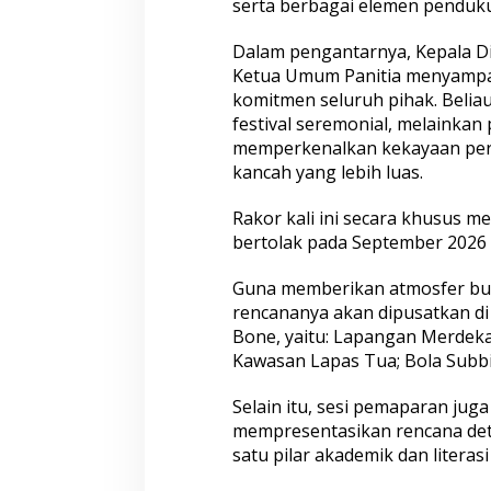
serta berbagai elemen penduku
B
o
n
Dalam pengantarnya, Kepala D
e
Ketua Umum Panitia menyampaik
2
komitmen seluruh pihak. Beli
0
festival seremonial, melainka
2
6
memperkenalkan kekayaan pera
,
kancah yang lebih luas.
D
i
Rakor kali ini secara khusus 
g
bertolak pada September 2026
e
l
a
Guna memberikan atmosfer bud
r
rencananya akan dipusatkan di
R
Bone, yaitu: Lapangan Merdeka
a
Kawasan Lapas Tua; Bola Subb
k
o
r
Selain itu, sesi pemaparan jug
S
mempresentasikan rencana deta
t
satu pilar akademik dan literasi
r
a