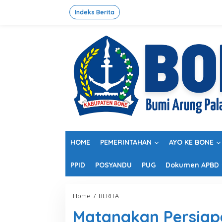
L
e
Indeks Berita
w
a
t
i
k
e
k
o
n
t
e
n
HOME
PEMERINTAHAN
AYO KE BONE
PPID
POSYANDU
PUG
Dokumen APBD
Home
/
BERITA
M
a
Matangkan Persiap
t