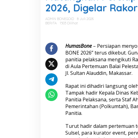
a
2026, Digelar Rakor
n
g
k
ADMIN BONEGOID
8 Juli 2026
a
BERITA
1503 Dilihat
n
P
e
r
HumasBone
– Persiapan menyo
s
BONE 2026” terus dikebut. G
i
panitia pelaksana mengikuti R
a
di Aula Pertemuan Balai Pelest
p
Jl. Sultan Alauddin, Makassar.
a
n
G
Rapat ini dihadiri langsung ole
a
Tampak hadir Kepala Dinas Ke
u
Panitia Pelaksana, serta Staf A
’
Pemerintahan (Polkumtah), Bar
M
a
Panitia.
r
a
Turut hadir dalam pertemuan t
j
Sulsel, para kurator event, pe
a