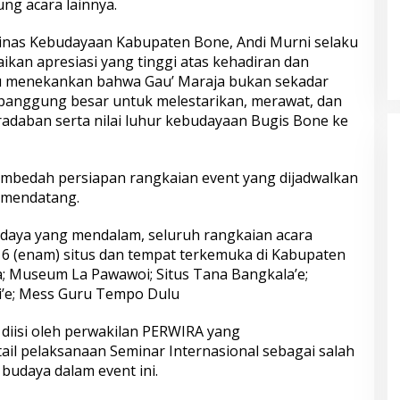
ng acara lainnya.
inas Kebudayaan Kabupaten Bone, Andi Murni selaku
an apresiasi yang tinggi atas kehadiran dan
au menekankan bahwa Gau’ Maraja bukan sekadar
n panggung besar untuk melestarikan, merawat, dan
daban serta nilai luhur kebudayaan Bugis Bone ke
membedah persiapan rangkaian event yang dijadwalkan
 mendatang.
aya yang mendalam, seluruh rangkaian acara
 6 (enam) situs dan tempat terkemuka di Kabupaten
; Museum La Pawawoi; Situs Tana Bangkala’e;
i’e; Mess Guru Tempo Dulu
a diisi oleh perwakilan PERWIRA yang
il pelaksanaan Seminar Internasional sebagai salah
 budaya dalam event ini.