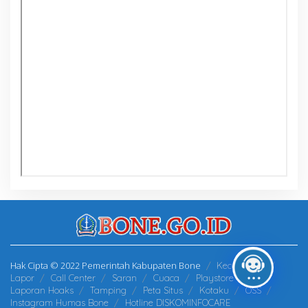
Hak Cipta © 2022 Pemerintah Kabupaten Bone
Kecamatan
Lapor
Call Center
Saran
Cuaca
Playstore
Laporan Hoaks
Tamping
Peta Situs
Kotaku
OSS
Instagram Humas Bone
Hotline DISKOMINFOCARE