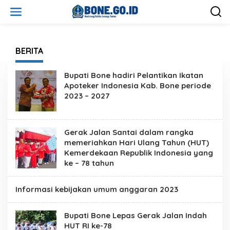
L
e
w
a
t
i
BERITA
k
e
Bupati Bone hadiri Pelantikan Ikatan
k
Apoteker Indonesia Kab. Bone periode
o
2023 – 2027
n
t
e
n
Gerak Jalan Santai dalam rangka
memeriahkan Hari Ulang Tahun (HUT)
Kemerdekaan Republik Indonesia yang
ke – 78 tahun
Informasi kebijakan umum anggaran 2023
Bupati Bone Lepas Gerak Jalan Indah
HUT RI ke-78