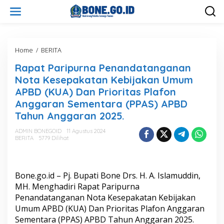
L
e
w
a
t
i
Home
/
BERITA
R
k
a
Rapat Paripurna Penandatanganan
e
p
k
a
Nota Kesepakatan Kebijakan Umum
o
t
APBD (KUA) Dan Prioritas Plafon
n
P
Anggaran Sementara (PPAS) APBD
t
a
e
r
Tahun Anggaran 2025.
n
i
p
ADMIN BONEGOID
11 Agustus 2024
BERITA
5779 Dilihat
u
r
n
a
Bone.go.id – Pj. Bupati Bone Drs. H. A. Islamuddin,
P
e
MH. Menghadiri Rapat Paripurna
n
Penandatanganan Nota Kesepakatan Kebijakan
a
Umum APBD (KUA) Dan Prioritas Plafon Anggaran
n
Sementara (PPAS) APBD Tahun Anggaran 2025.
d