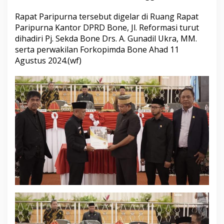
a
t
Rapat Paripurna tersebut digelar di Ruang Rapat
a
Paripurna Kantor DPRD Bone, Jl. Reformasi turut
n
dihadiri Pj. Sekda Bone Drs. A. Gunadil Ukra, MM.
g
serta perwakilan Forkopimda Bone Ahad 11
a
Agustus 2024.(wf)
n
a
n
N
o
t
a
K
e
s
e
p
a
k
a
t
a
n
K