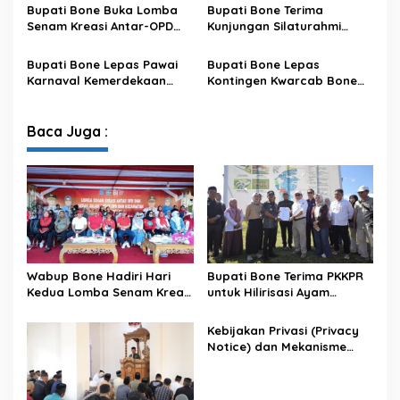
m
Data pada Portal Bone
Bupati Bone Buka Lomba
Bupati Bone Terima
e
Satu Data
Senam Kreasi Antar-OPD
Kunjungan Silaturahmi
n
Meriahkan HUT ke-81 RI
Dandodiklatpur Rindam
t
XIV/Hasanuddin
a
Bupati Bone Lepas Pawai
Bupati Bone Lepas
r
Karnaval Kemerdekaan
Kontingen Kwarcab Bone
a
PAUD se-Kabupaten Bone
Menuju Jambore Nasional
(
Sambut HUT ke-81 RI
XII Tahun 2026
P
Baca Juga :
P
A
S
)
A
P
B
D
T
Wabup Bone Hadiri Hari
Bupati Bone Terima PKKPR
a
Kedua Lomba Senam Kreasi
untuk Hilirisasi Ayam
h
Antar OPD
Terintegrasi
u
Kebijakan Privasi (Privacy
n
Notice) dan Mekanisme
A
Pemenuhan Hak Subjek
n
Data pada Portal Bone
g
Satu Data