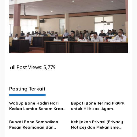
r
i
o
r
i
t
a
s
P
l
a
f
Post Views:
5,779
o
n
A
n
Posting Terkait
g
g
Wabup Bone Hadiri Hari
Bupati Bone Terima PKKPR
a
Kedua Lomba Senam Kreasi
untuk Hilirisasi Ayam
r
Antar OPD
Terintegrasi
a
n
Bupati Bone Sampaikan
Kebijakan Privasi (Privacy
S
Pesan Keamanan dan
Notice) dan Mekanisme
e
Antisipasi El Nino di Bengo
Pemenuhan Hak Subjek