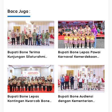
Lingkungan Hidup Bahas
Kecamatan, Perkuat
Pengelolaan Sampah
Semangat Kolaborasi
Modern di Sulawesi Selatan
Sambut HUT ke-81 RI
Baca Juga :
Bupati Bone Terima
Bupati Bone Lepas Pawai
Kunjungan Silaturahmi
Karnaval Kemerdekaan
Dandodiklatpur Rindam
PAUD se-Kabupaten Bone
XIV/Hasanuddin
Sambut HUT ke-81 RI
Bupati Bone Lepas
Bupati Bone Audiensi
Kontingen Kwarcab Bone
dengan Kementerian
Menuju Jambore Nasional
Kehutanan Bahas
XII Tahun 2026
Penataan Kawasan Hutan