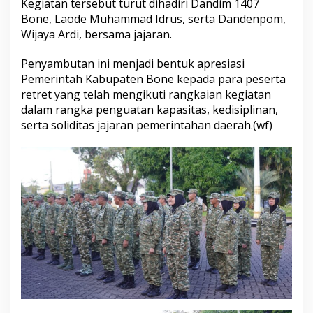
Kegiatan tersebut turut dihadiri Dandim 1407
r
Bone,
Laode Muhammad Idrus
, serta Dandenpom,
t
Wijaya Ardi
, bersama jajaran.
a
R
e
Penyambutan ini menjadi bentuk apresiasi
t
Pemerintah Kabupaten Bone kepada para peserta
r
retret yang telah mengikuti rangkaian kegiatan
e
dalam rangka penguatan kapasitas, kedisiplinan,
t
P
serta soliditas jajaran pemerintahan daerah.(wf)
e
m
k
a
b
B
o
n
e
d
i
R
u
j
a