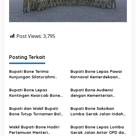
Post Views:
3,795
Posting Terkait
Bupati Bone Terima
Bupati Bone Lepas Pawai
Kunjungan Silaturahmi
Karnaval Kemerdekaan
Dandodiklatpur Rindam
PAUD se-Kabupaten Bone
XIV/Hasanuddin
Sambut HUT ke-81 RI
Bupati Bone Lepas
Bupati Bone Audiensi
Kontingen Kwarcab Bone
dengan Kementerian
Menuju Jambore Nasional
Kehutanan Bahas
XII Tahun 2026
Penataan Kawasan Hutan
Bupati dan Wakil Bupati
Bupati Bone Saksikan
untuk Kepastian Hak Tanah
Bone Tutup Turnamen Bola
Lomba Gerak Jalan Indah
Masyarakat
Voli BerAmal Cup 2026,
Pelajar, Tanamkan Disiplin
Tambah Bonus Rp10 Juta
dan Bangkitkan Semangat
Wakil Bupati Bone Hadiri
Bupati Bone Lepas Lomba
untuk Para Juara
Kemerdekaan
Pertemuan Menteri
Gerak Jalan Antar OPD dan