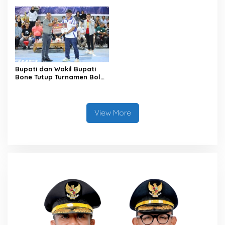
XII Tahun 2026
Penataan Kawasan Hutan
untuk Kepastian Hak Tanah
Masyarakat
Bupati dan Wakil Bupati
Bone Tutup Turnamen Bola
Voli BerAmal Cup 2026,
Tambah Bonus Rp10 Juta
untuk Para Juara
View More