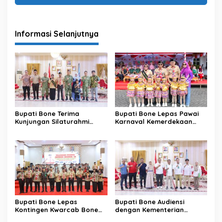
Informasi Selanjutnya
Bupati Bone Terima
Bupati Bone Lepas Pawai
Kunjungan Silaturahmi
Karnaval Kemerdekaan
Dandodiklatpur Rindam
PAUD se-Kabupaten Bone
XIV/Hasanuddin
Sambut HUT ke-81 RI
Bupati Bone Lepas
Bupati Bone Audiensi
Kontingen Kwarcab Bone
dengan Kementerian
Menuju Jambore Nasional
Kehutanan Bahas