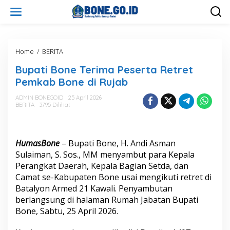
L
e
w
a
t
i
Home
/
BERITA
B
k
u
Bupati Bone Terima Peserta Retret
e
p
k
a
Pemkab Bone di Rujab
o
t
n
i
ADMIN BONEGOID
25 April 2026
t
BERITA
3795 Dilihat
B
e
o
n
n
e
HumasBone
– Bupati Bone, H.
Andi Asman
T
e
Sulaiman
, S. Sos., MM menyambut para Kepala
r
Perangkat Daerah, Kepala Bagian Setda, dan
i
Camat se-Kabupaten Bone usai mengikuti retret di
m
Batalyon Armed 21 Kawali. Penyambutan
a
berlangsung di halaman Rumah Jabatan Bupati
P
e
Bone, Sabtu, 25 April 2026.
s
e