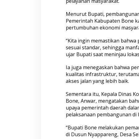
pelayanan masyarakat.
a
l
a
Menurut Bupati, pembangunan in
n
Pemerintah Kabupaten Bone ka
d
pertumbuhan ekonomi masyarak
i
D
“Kita ingin memastikan bahwa 
u
s
sesuai standar, sehingga manf
u
ujar Bupati saat meninjau lokas
n
N
Ia juga menegaskan bahwa pe
y
kualitas infrastruktur, teruta
a
p
akses jalan yang lebih baik.
p
a
Sementara itu, Kepala Dinas K
r
Bone,
Anwar
, mengatakan bah
e
upaya pemerintah daerah dal
n
g
pelaksanaan pembangunan di 
D
e
“Bupati Bone melakukan peman
s
di Dusun Nyappareng, Desa Sel
a