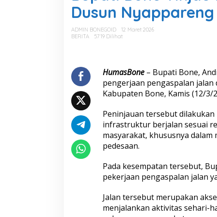
a
Dusun Nyappareng D
t
i
B
ADMIN BONEGOID
12 Maret 2026
o
BERITA
5719 Dilihat
n
e
T
i
HumasBone
– Bupati Bone,
And
n
pengerjaan pengaspalan jalan
j
Kabupaten Bone
, Kamis (12/3/2
a
u
Peninjauan tersebut dilakuka
P
e
infrastruktur berjalan sesuai 
n
masyarakat, khususnya dalam m
g
pedesaan.
a
s
Pada kesempatan tersebut, Bu
p
a
pekerjaan pengaspalan jalan ya
l
a
Jalan tersebut merupakan akse
n
menjalankan aktivitas sehari-h
J