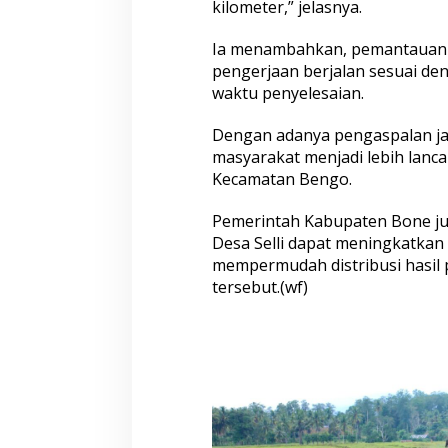
kilometer,” jelasnya.
S
e
l
Ia menambahkan, pemantauan t
l
pengerjaan berjalan sesuai de
i
waktu penyelesaian.
Dengan adanya pengaspalan jal
masyarakat menjadi lebih lanca
Kecamatan Bengo
.
Pemerintah Kabupaten Bone ju
Desa Selli
dapat meningkatkan 
mempermudah distribusi hasil 
tersebut.(wf)