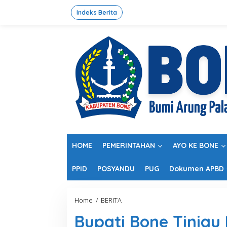
L
e
Indeks Berita
w
a
t
i
k
e
k
o
n
t
e
n
HOME
PEMERINTAHAN
AYO KE BONE
PPID
POSYANDU
PUG
Dokumen APBD
Home
/
BERITA
B
u
Bupati Bone Tinjau
p