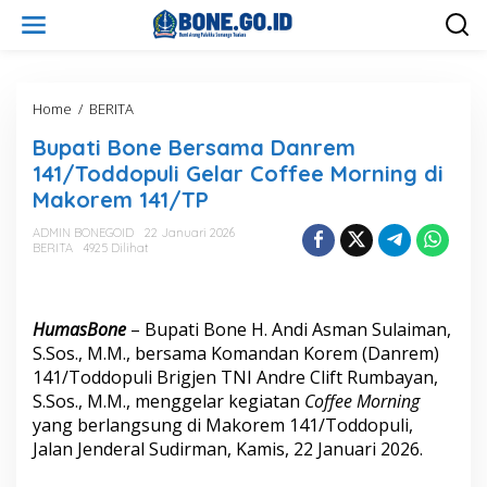
L
e
w
a
t
i
Home
/
BERITA
B
k
u
Bupati Bone Bersama Danrem
e
p
k
a
141/Toddopuli Gelar Coffee Morning di
o
t
Makorem 141/TP
n
i
t
B
ADMIN BONEGOID
22 Januari 2026
e
o
BERITA
4925 Dilihat
n
n
e
B
e
HumasBone
– Bupati Bone H. Andi Asman Sulaiman,
r
S.Sos., M.M., bersama Komandan Korem (Danrem)
s
141/Toddopuli Brigjen TNI Andre Clift Rumbayan,
a
S.Sos., M.M., menggelar kegiatan
Coffee Morning
m
a
yang berlangsung di Makorem 141/Toddopuli,
D
Jalan Jenderal Sudirman, Kamis, 22 Januari 2026.
a
n