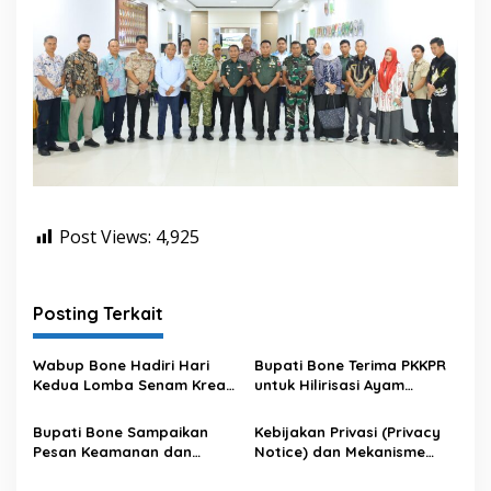
Post Views:
4,925
Posting Terkait
Wabup Bone Hadiri Hari
Bupati Bone Terima PKKPR
Kedua Lomba Senam Kreasi
untuk Hilirisasi Ayam
Antar OPD
Terintegrasi
Bupati Bone Sampaikan
Kebijakan Privasi (Privacy
Pesan Keamanan dan
Notice) dan Mekanisme
Antisipasi El Nino di Bengo
Pemenuhan Hak Subjek
Data pada Portal Bone