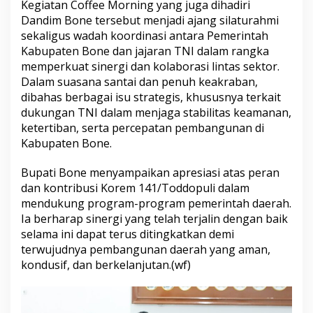
Kegiatan Coffee Morning yang juga dihadiri
r
Dandim Bone tersebut menjadi ajang silaturahmi
e
m
sekaligus wadah koordinasi antara Pemerintah
1
Kabupaten Bone dan jajaran TNI dalam rangka
4
memperkuat sinergi dan kolaborasi lintas sektor.
1
Dalam suasana santai dan penuh keakraban,
/
dibahas berbagai isu strategis, khususnya terkait
T
o
dukungan TNI dalam menjaga stabilitas keamanan,
d
ketertiban, serta percepatan pembangunan di
d
Kabupaten Bone.
o
p
Bupati Bone menyampaikan apresiasi atas peran
u
l
dan kontribusi Korem 141/Toddopuli dalam
i
mendukung program-program pemerintah daerah.
G
Ia berharap sinergi yang telah terjalin dengan baik
e
selama ini dapat terus ditingkatkan demi
l
a
terwujudnya pembangunan daerah yang aman,
r
kondusif, dan berkelanjutan.(wf)
C
o
f
f