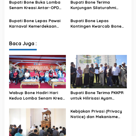
Bupati Bone Buka Lomba
Bupati Bone Terima
Satu Data
Senam Kreasi Antar-OPD
Kunjungan Silaturahmi
Meriahkan HUT ke-81 RI
Dandodiklatpur Rindam
XIV/Hasanuddin
Bupati Bone Lepas Pawai
Bupati Bone Lepas
Karnaval Kemerdekaan
Kontingen Kwarcab Bone
PAUD se-Kabupaten Bone
Menuju Jambore Nasional
Sambut HUT ke-81 RI
XII Tahun 2026
Baca Juga :
Wabup Bone Hadiri Hari
Bupati Bone Terima PKKPR
Kedua Lomba Senam Kreasi
untuk Hilirisasi Ayam
Antar OPD
Terintegrasi
Kebijakan Privasi (Privacy
Notice) dan Mekanisme
Pemenuhan Hak Subjek
Data pada Portal Bone
Satu Data