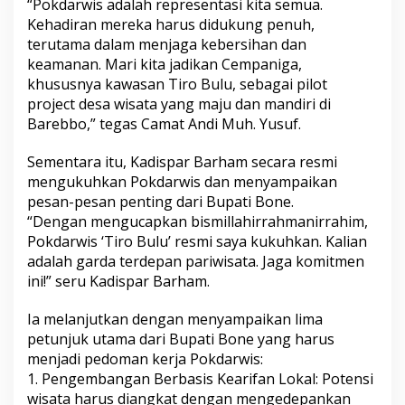
“Pokdarwis adalah representasi kita semua.
e
Kehadiran mereka harus didukung penuh,
p
terutama dalam menjaga kebersihan dan
a
keamanan. Mari kita jadikan Cempaniga,
n
W
khususnya kawasan Tiro Bulu, sebagai pilot
i
project desa wisata yang maju dan mandiri di
s
Barebbo,” tegas Camat Andi Muh. Yusuf.
a
t
Sementara itu, Kadispar Barham secara resmi
a
L
mengukuhkan Pokdarwis dan menyampaikan
o
pesan-pesan penting dari Bupati Bone.
k
“Dengan mengucapkan bismillahirrahmanirrahim,
a
Pokdarwis ‘Tiro Bulu’ resmi saya kukuhkan. Kalian
l
adalah garda terdepan pariwisata. Jaga komitmen
ini!” seru Kadispar Barham.
Ia melanjutkan dengan menyampaikan lima
petunjuk utama dari Bupati Bone yang harus
menjadi pedoman kerja Pokdarwis:
1. Pengembangan Berbasis Kearifan Lokal: Potensi
wisata harus diangkat dengan mengedepankan