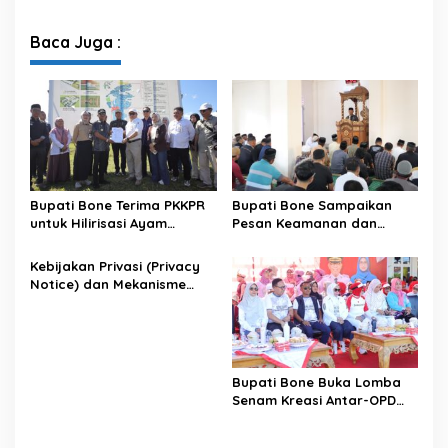
Menuju Jambore Nasional
Kehutanan Bahas
XII Tahun 2026
Penataan Kawasan Hutan
untuk Kepastian Hak Tanah
Baca Juga :
Masyarakat
Bupati Bone Terima PKKPR
Bupati Bone Sampaikan
untuk Hilirisasi Ayam
Pesan Keamanan dan
Terintegrasi
Antisipasi El Nino di Bengo
Kebijakan Privasi (Privacy
Notice) dan Mekanisme
Pemenuhan Hak Subjek
Data pada Portal Bone
Satu Data
Bupati Bone Buka Lomba
Senam Kreasi Antar-OPD
Meriahkan HUT ke-81 RI