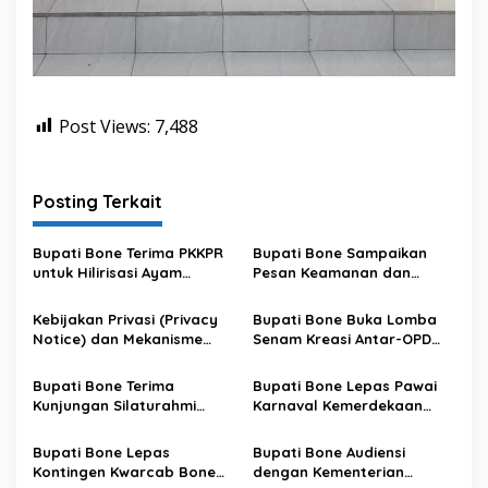
Post Views:
7,488
Posting Terkait
Bupati Bone Terima PKKPR
Bupati Bone Sampaikan
untuk Hilirisasi Ayam
Pesan Keamanan dan
Terintegrasi
Antisipasi El Nino di Bengo
Kebijakan Privasi (Privacy
Bupati Bone Buka Lomba
Notice) dan Mekanisme
Senam Kreasi Antar-OPD
Pemenuhan Hak Subjek
Meriahkan HUT ke-81 RI
Data pada Portal Bone
Bupati Bone Terima
Bupati Bone Lepas Pawai
Satu Data
Kunjungan Silaturahmi
Karnaval Kemerdekaan
Dandodiklatpur Rindam
PAUD se-Kabupaten Bone
XIV/Hasanuddin
Sambut HUT ke-81 RI
Bupati Bone Lepas
Bupati Bone Audiensi
Kontingen Kwarcab Bone
dengan Kementerian