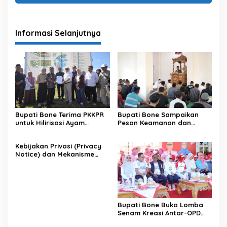
Informasi Selanjutnya
Bupati Bone Terima PKKPR
Bupati Bone Sampaikan
untuk Hilirisasi Ayam
Pesan Keamanan dan
Terintegrasi
Antisipasi El Nino di Bengo
Kebijakan Privasi (Privacy
Notice) dan Mekanisme
Pemenuhan Hak Subjek
Data pada Portal Bone
Satu Data
Bupati Bone Buka Lomba
Senam Kreasi Antar-OPD
Meriahkan HUT ke-81 RI