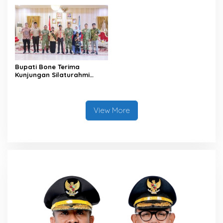
Bupati Bone Terima
Kunjungan Silaturahmi
Dandodiklatpur Rindam
XIV/Hasanuddin
View More