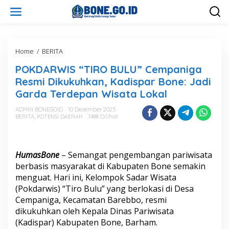
L
e
w
a
t
i
Home
/
BERITA
P
k
O
POKDARWIS “TIRO BULU” Cempaniga
e
K
k
D
Resmi Dikukuhkan, Kadispar Bone: Jadi
o
A
Garda Terdepan Wisata Lokal
n
R
t
W
ADMIN BONEGOID
10 Desember 2025
e
I
BERITA
,
POTENSI DAERAH
7488 Dilihat
n
S
"
T
I
HumasBone
– Semangat pengembangan pariwisata
R
berbasis masyarakat di Kabupaten Bone semakin
O
menguat. Hari ini, Kelompok Sadar Wisata
B
(Pokdarwis) “Tiro Bulu” yang berlokasi di Desa
U
L
Cempaniga, Kecamatan Barebbo, resmi
U
dikukuhkan oleh Kepala Dinas Pariwisata
"
(Kadispar) Kabupaten Bone, Barham.
C