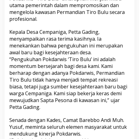
a
utama pemerintah dalam mempromosikan dan
d
mengelola kawasan Permandian Tiro Bulu secara
i
profesional.
s
p
Kepala Desa Cempaniga, Petta Gading,
a
r
menyampaikan rasa terima kasihnya. Ia
B
menekankan bahwa pengukuhan ini merupakan
o
awal baru bagi kesejahteraan desa.
n
“Pengukuhan Pokdarwis ‘Tiro Bulu’ ini adalah
e
momentum bersejarah bagi desa kami. Kami
:
J
berharap dengan adanya Pokdarwis, Permandian
a
Tiro Bulu tidak hanya menjadi tempat rekreasi
d
biasa, tetapi juga sumber kesejahteraan baru bagi
i
warga Cempaniga. Kami siap bekerja keras demi
G
a
mewujudkan Sapta Pesona di kawasan ini,” ujar
r
Petta Gading.
d
a
Senada dengan Kades, Camat Barebbo Andi Muh.
T
Yusuf, meminta seluruh elemen masyarakat untuk
e
r
mendukung kinerja Pokdarwis.
d