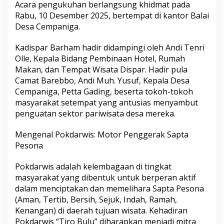
Acara pengukuhan berlangsung khidmat pada
e
Rabu, 10 Desember 2025, bertempat di kantor Balai
m
p
Desa Cempaniga.
a
n
Kadispar Barham hadir didampingi oleh Andi Tenri
i
Olle, Kepala Bidang Pembinaan Hotel, Rumah
g
Makan, dan Tempat Wisata Dispar. Hadir pula
a
R
Camat Barebbo, Andi Muh. Yusuf, Kepala Desa
e
Cempaniga, Petta Gading, beserta tokoh-tokoh
s
masyarakat setempat yang antusias menyambut
m
penguatan sektor pariwisata desa mereka.
i
D
i
Mengenal Pokdarwis: Motor Penggerak Sapta
k
Pesona
u
k
Pokdarwis adalah kelembagaan di tingkat
u
masyarakat yang dibentuk untuk berperan aktif
h
k
dalam menciptakan dan memelihara Sapta Pesona
a
(Aman, Tertib, Bersih, Sejuk, Indah, Ramah,
n
Kenangan) di daerah tujuan wisata. Kehadiran
,
Pokdarwis “Tiro Bulu” diharapkan menjadi mitra
K