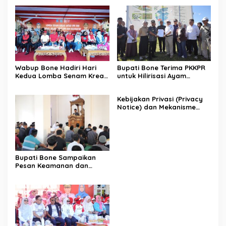
Wabup Bone Hadiri Hari
Bupati Bone Terima PKKPR
Kedua Lomba Senam Kreasi
untuk Hilirisasi Ayam
Antar OPD
Terintegrasi
Kebijakan Privasi (Privacy
Notice) dan Mekanisme
Pemenuhan Hak Subjek
Data pada Portal Bone
Satu Data
Bupati Bone Sampaikan
Pesan Keamanan dan
Antisipasi El Nino di Bengo