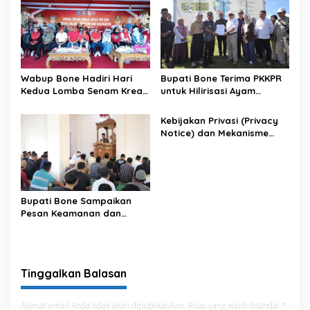
Wabup Bone Hadiri Hari
Bupati Bone Terima PKKPR
Kedua Lomba Senam Kreasi
untuk Hilirisasi Ayam
Antar OPD
Terintegrasi
Kebijakan Privasi (Privacy
Notice) dan Mekanisme
Pemenuhan Hak Subjek
Data pada Portal Bone
Satu Data
Bupati Bone Sampaikan
Pesan Keamanan dan
Antisipasi El Nino di Bengo
Tinggalkan Balasan
Alamat email Anda tidak akan dipublikasikan.
Ruas yang wajib ditandai
*