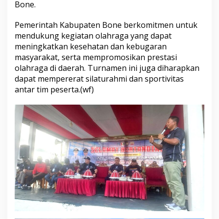
Bone.
h
r
a
Pemerintah Kabupaten Bone berkomitmen untuk
g
mendukung kegiatan olahraga yang dapat
a
meningkatkan kesehatan dan kebugaran
,
masyarakat, serta mempromosikan prestasi
P
olahraga di daerah. Turnamen ini juga diharapkan
j
S
dapat mempererat silaturahmi dan sportivitas
e
antar tim peserta.(wf)
k
d
a
B
u
k
a
S
e
c
a
r
a
R
e