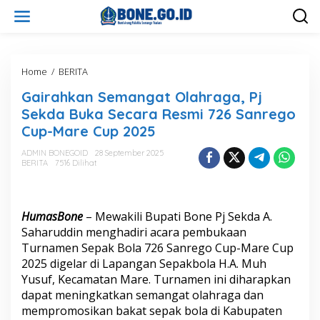
L
e
w
a
t
i
Home
/
BERITA
G
k
a
Gairahkan Semangat Olahraga, Pj
e
i
k
r
Sekda Buka Secara Resmi 726 Sanrego
o
a
Cup-Mare Cup 2025
n
h
t
k
ADMIN BONEGOID
28 September 2025
e
a
BERITA
7516 Dilihat
n
n
S
e
m
HumasBone
– Mewakili Bupati Bone Pj Sekda A.
a
Saharuddin menghadiri acara pembukaan
n
Turnamen Sepak Bola 726 Sanrego Cup-Mare Cup
g
2025 digelar di Lapangan Sepakbola H.A. Muh
a
t
Yusuf, Kecamatan Mare. Turnamen ini diharapkan
O
dapat meningkatkan semangat olahraga dan
l
mempromosikan bakat sepak bola di Kabupaten
a