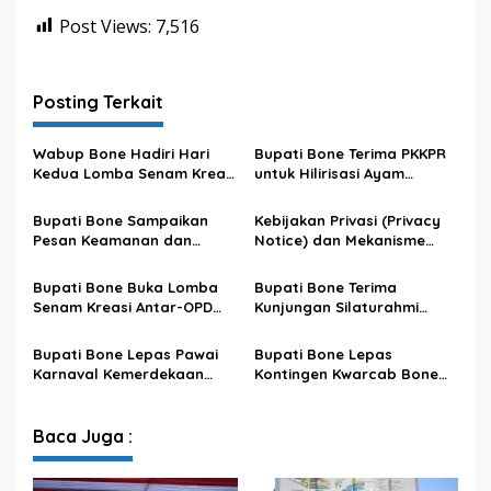
Post Views:
7,516
Posting Terkait
Wabup Bone Hadiri Hari
Bupati Bone Terima PKKPR
Kedua Lomba Senam Kreasi
untuk Hilirisasi Ayam
Antar OPD
Terintegrasi
Bupati Bone Sampaikan
Kebijakan Privasi (Privacy
Pesan Keamanan dan
Notice) dan Mekanisme
Antisipasi El Nino di Bengo
Pemenuhan Hak Subjek
Data pada Portal Bone
Bupati Bone Buka Lomba
Bupati Bone Terima
Satu Data
Senam Kreasi Antar-OPD
Kunjungan Silaturahmi
Meriahkan HUT ke-81 RI
Dandodiklatpur Rindam
XIV/Hasanuddin
Bupati Bone Lepas Pawai
Bupati Bone Lepas
Karnaval Kemerdekaan
Kontingen Kwarcab Bone
PAUD se-Kabupaten Bone
Menuju Jambore Nasional
Sambut HUT ke-81 RI
XII Tahun 2026
Baca Juga :