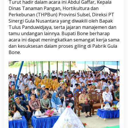
Turut hadir dalam acara ini Abdul Gaffar, Kepala
G
Dinas Tanaman Pangan, Hortikultura dan
i
l
Perkebunan (THPBun) Provinsi Sulsel, Direksi PT
i
Sinergi Gula Nusantara yang diwakili oleh Bapak
n
Tulus Panduwidjaya, serta jajaran manajemen dan
g
tamu undangan lainnya. Bupati Bone berharap
P
acara ini dapat meningkatkan semangat kerja sama
a
b
dan kesuksesan dalam proses giling di Pabrik Gula
r
Bone.
i
k
G
u
l
a
B
o
n
e
P
T
S
i
n