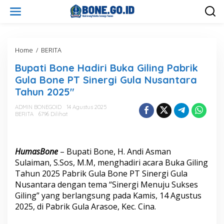
L
e
w
a
t
i
Home
/
BERITA
B
k
u
Bupati Bone Hadiri Buka Giling Pabrik
e
p
k
a
Gula Bone PT Sinergi Gula Nusantara
o
t
Tahun 2025″
n
i
t
B
ADMIN BONEGOID
14 Agustus 2025
e
o
BERITA
6796 Dilihat
n
n
e
H
a
HumasBone
– Bupati Bone, H. Andi Asman
d
Sulaiman, S.Sos, M.M, menghadiri acara Buka Giling
i
Tahun 2025 Pabrik Gula Bone PT Sinergi Gula
r
Nusantara dengan tema “Sinergi Menuju Sukses
i
B
Giling” yang berlangsung pada Kamis, 14 Agustus
u
2025, di Pabrik Gula Arasoe, Kec. Cina.
k
a