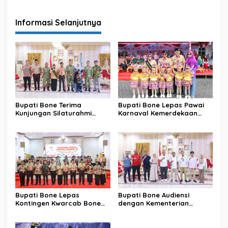
Informasi Selanjutnya
Bupati Bone Terima
Bupati Bone Lepas Pawai
Kunjungan Silaturahmi
Karnaval Kemerdekaan
Dandodiklatpur Rindam
PAUD se-Kabupaten Bone
XIV/Hasanuddin
Sambut HUT ke-81 RI
Bupati Bone Lepas
Bupati Bone Audiensi
Kontingen Kwarcab Bone
dengan Kementerian
Menuju Jambore Nasional
Kehutanan Bahas
XII Tahun 2026
Penataan Kawasan Hutan
untuk Kepastian Hak Tanah