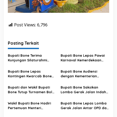
Post Views:
6,796
Posting Terkait
Bupati Bone Terima
Bupati Bone Lepas Pawai
Kunjungan Silaturahmi
Karnaval Kemerdekaan
Dandodiklatpur Rindam
PAUD se-Kabupaten Bone
XIV/Hasanuddin
Sambut HUT ke-81 RI
Bupati Bone Lepas
Bupati Bone Audiensi
Kontingen Kwarcab Bone
dengan Kementerian
Menuju Jambore Nasional
Kehutanan Bahas
XII Tahun 2026
Penataan Kawasan Hutan
Bupati dan Wakil Bupati
Bupati Bone Saksikan
untuk Kepastian Hak Tanah
Bone Tutup Turnamen Bola
Lomba Gerak Jalan Indah
Masyarakat
Voli BerAmal Cup 2026,
Pelajar, Tanamkan Disiplin
Tambah Bonus Rp10 Juta
dan Bangkitkan Semangat
Wakil Bupati Bone Hadiri
Bupati Bone Lepas Lomba
untuk Para Juara
Kemerdekaan
Pertemuan Menteri
Gerak Jalan Antar OPD dan
Lingkungan Hidup Bahas
Kecamatan, Perkuat