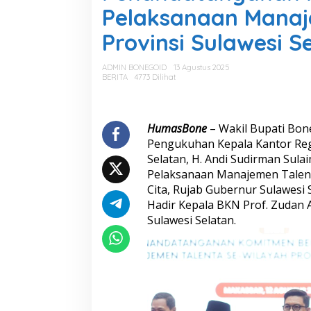
a
Pelaksanaan Manaj
n
d
Provinsi Sulawesi S
a
t
a
ADMIN BONEGOID
13 Agustus 2025
n
BERITA
4773 Dilihat
g
a
n
a
HumasBone
– Wakil Bupati Bone
n
Pengukuhan Kepala Kantor Reg
K
Selatan, H. Andi Sudirman Sul
o
Pelaksanaan Manajemen Talenta 
m
Cita, Rujab Gubernur Sulawesi 
i
t
Hadir Kepala BKN Prof. Zudan Ar
m
Sulawesi Selatan.
e
n
B
e
r
s
a