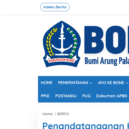
L
e
Indeks Berita
w
a
t
i
k
e
k
o
n
t
e
n
HOME
PEMERINTAHAN
AYO KE BONE
PPID
POSYANDU
PUG
Dokumen APBD
Home
/
BERITA
P
e
Penandatanganan 
n