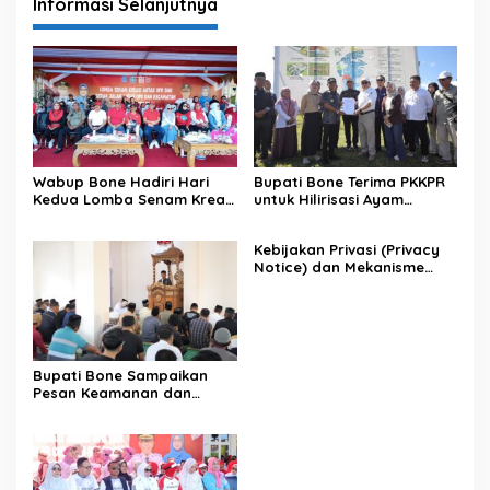
Informasi Selanjutnya
Wabup Bone Hadiri Hari
Bupati Bone Terima PKKPR
Kedua Lomba Senam Kreasi
untuk Hilirisasi Ayam
Antar OPD
Terintegrasi
Kebijakan Privasi (Privacy
Notice) dan Mekanisme
Pemenuhan Hak Subjek
Data pada Portal Bone
Satu Data
Bupati Bone Sampaikan
Pesan Keamanan dan
Antisipasi El Nino di Bengo