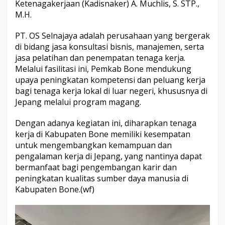
Ketenagakerjaan (Kadisnaker) A. Muchlis, S. STP.,
P
M.H.
e
r
e
PT. OS Selnajaya adalah perusahaan yang bergerak
k
di bidang jasa konsultasi bisnis, manajemen, serta
r
jasa pelatihan dan penempatan tenaga kerja.
u
Melalui fasilitasi ini, Pemkab Bone mendukung
t
a
upaya peningkatan kompetensi dan peluang kerja
n
bagi tenaga kerja lokal di luar negeri, khususnya di
T
Jepang melalui program magang.
e
n
Dengan adanya kegiatan ini, diharapkan tenaga
a
g
kerja di Kabupaten Bone memiliki kesempatan
a
untuk mengembangkan kemampuan dan
K
pengalaman kerja di Jepang, yang nantinya dapat
e
bermanfaat bagi pengembangan karir dan
r
peningkatan kualitas sumber daya manusia di
j
a
Kabupaten Bone.(wf)
M
a
g
a