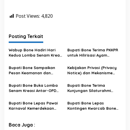
Post Views:
4,820
Posting Terkait
Wabup Bone Hadiri Hari
Bupati Bone Terima PKKPR
Kedua Lomba Senam Kreasi
untuk Hilirisasi Ayam
Antar OPD
Terintegrasi
Bupati Bone Sampaikan
Kebijakan Privasi (Privacy
Pesan Keamanan dan
Notice) dan Mekanisme
Antisipasi El Nino di Bengo
Pemenuhan Hak Subjek
Data pada Portal Bone
Bupati Bone Buka Lomba
Bupati Bone Terima
Satu Data
Senam Kreasi Antar-OPD
Kunjungan Silaturahmi
Meriahkan HUT ke-81 RI
Dandodiklatpur Rindam
XIV/Hasanuddin
Bupati Bone Lepas Pawai
Bupati Bone Lepas
Karnaval Kemerdekaan
Kontingen Kwarcab Bone
PAUD se-Kabupaten Bone
Menuju Jambore Nasional
Sambut HUT ke-81 RI
XII Tahun 2026
Baca Juga :