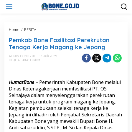
L
e
w
a
t
i
Home
/
BERITA
P
k
e
Pemkab Bone Fasilitasi Perekrutan
e
m
k
k
Tenaga Kerja Magang ke Jepang
o
a
n
b
ADMIN BONEGOID
17 Juli 2025
t
BERITA
4820 Dilihat
B
e
o
n
n
e
HumasBone
– Pemerintah Kabupaten Bone melalui
F
a
Dinas Ketenagakerjaan memfasilitasi PT. OS
s
Selnajaya dalam menyelenggarakan perekrutan
i
tenaga kerja untuk program magang ke Jepang.
l
Kegiatan pembukaan seleksi tenaga kerja ke
i
Jepang ini dihadiri oleh Penjabat Sekretaris Daerah
t
a
Kabupaten Bone yang mewakili Bupati Bone H.
s
Andi saharuddin, S.STP., M. Si dan Kepala Dinas
i