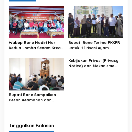
Wabup Bone Hadiri Hari
Bupati Bone Terima PKKPR
Kedua Lomba Senam Kreasi
untuk Hilirisasi Ayam
Antar OPD
Terintegrasi
Kebijakan Privasi (Privacy
Notice) dan Mekanisme
Pemenuhan Hak Subjek
Data pada Portal Bone
Satu Data
Bupati Bone Sampaikan
Pesan Keamanan dan
Antisipasi El Nino di Bengo
Tinggalkan Balasan