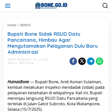
L
e
w
a
t
i
Home
/
BERITA
B
k
u
Bupati Bone Sidak RSUD Datu
e
p
k
a
Pancaitana, Himbau Agar
o
t
Mengutamakan Pelayanan Dulu Baru
n
i
Administrasi
t
B
e
o
ADMIN BONEGOID
15 Juli 2025
n
n
BERITA
6476 Dilihat
e
S
i
d
HumasBone
— Bupati Bone, Andi Asman Sulaiman,
a
kembali melakukan inspeksi mendadak (sidak) pada
k
pelayanan kesehatan di wilayahnya. Kali ini, Bupati
R
S
meninjau langsung RSUD Datu Pancaitana yang
U
terletak di Jalan Gatot Subroto, Kota Watampone,
D
Selasa (15/7/2025).
D