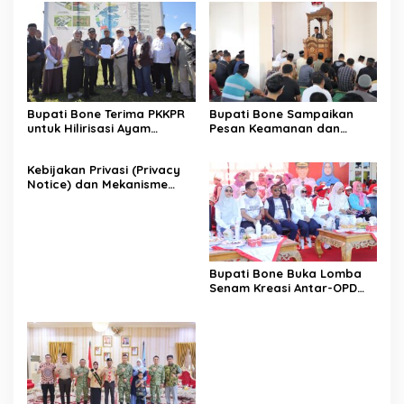
Bupati Bone Terima PKKPR
Bupati Bone Sampaikan
untuk Hilirisasi Ayam
Pesan Keamanan dan
Terintegrasi
Antisipasi El Nino di Bengo
Kebijakan Privasi (Privacy
Notice) dan Mekanisme
Pemenuhan Hak Subjek
Data pada Portal Bone
Satu Data
Bupati Bone Buka Lomba
Senam Kreasi Antar-OPD
Meriahkan HUT ke-81 RI