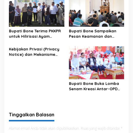
Bupati Bone Terima PKKPR
Bupati Bone Sampaikan
untuk Hilirisasi Ayam
Pesan Keamanan dan
Terintegrasi
Antisipasi El Nino di Bengo
Kebijakan Privasi (Privacy
Notice) dan Mekanisme
Pemenuhan Hak Subjek
Data pada Portal Bone
Satu Data
Bupati Bone Buka Lomba
Senam Kreasi Antar-OPD
Meriahkan HUT ke-81 RI
Tinggalkan Balasan
Alamat email Anda tidak akan dipublikasikan.
Ruas yang wajib ditandai
*