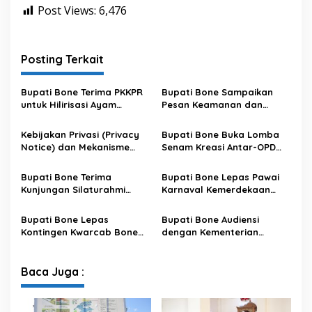
Post Views:
6,476
Posting Terkait
Bupati Bone Terima PKKPR
Bupati Bone Sampaikan
untuk Hilirisasi Ayam
Pesan Keamanan dan
Terintegrasi
Antisipasi El Nino di Bengo
Kebijakan Privasi (Privacy
Bupati Bone Buka Lomba
Notice) dan Mekanisme
Senam Kreasi Antar-OPD
Pemenuhan Hak Subjek
Meriahkan HUT ke-81 RI
Data pada Portal Bone
Bupati Bone Terima
Bupati Bone Lepas Pawai
Satu Data
Kunjungan Silaturahmi
Karnaval Kemerdekaan
Dandodiklatpur Rindam
PAUD se-Kabupaten Bone
XIV/Hasanuddin
Sambut HUT ke-81 RI
Bupati Bone Lepas
Bupati Bone Audiensi
Kontingen Kwarcab Bone
dengan Kementerian
Menuju Jambore Nasional
Kehutanan Bahas
XII Tahun 2026
Penataan Kawasan Hutan
untuk Kepastian Hak Tanah
Baca Juga :
Masyarakat