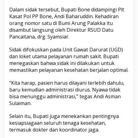
a
Dalam sidak tersebut, Bupati Bone didampingi Plt
t
u
Kasat Pol PP Bone, Andi Baharuddin. Kehadiran
P
orang nomor satu di Bumi Arung Palakka itu
a
disambut langsung oleh Direktur RSUD Datu
n
Pancaitana, drg. Syamsiar.
c
a
i
Sidak difokuskan pada Unit Gawat Darurat (UGD)
t
dan loket utama pelayanan rumah sakit. Bupati
a
menegaskan bahwa sidak ini dilakukan untuk
n
memastikan pelayanan kesehatan berjalan optimal.
a
,
H
“Kita harap, pasien harus dilayani terlebih dahulu,
i
baru kemudian administrasi diurus. Nyawa tidak
m
bisa menunggu administrasi,” tegas Andi Asman
b
Sulaiman.
a
u
A
Selain itu, Bupati juga menekankan pentingnya
g
kesiapsiagaan seluruh tenaga kesehatan,
a
termasuk dokter dan koordinator jaga.
r
M