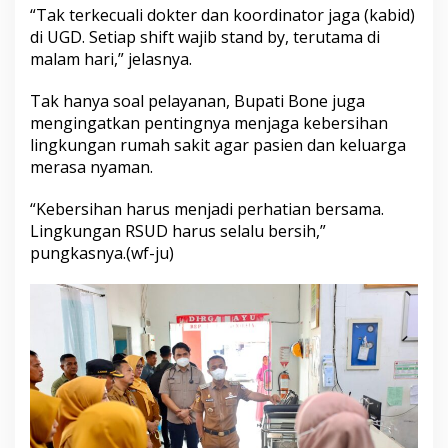
“Tak terkecuali dokter dan koordinator jaga (kabid)
e
n
di UGD. Setiap shift wajib stand by, terutama di
g
malam hari,” jelasnya.
u
t
Tak hanya soal pelayanan, Bupati Bone juga
a
mengingatkan pentingnya menjaga kebersihan
m
a
lingkungan rumah sakit agar pasien dan keluarga
k
merasa nyaman.
a
n
“Kebersihan harus menjadi perhatian bersama.
P
Lingkungan RSUD harus selalu bersih,”
e
l
pungkasnya.(wf-ju)
a
y
a
n
a
n
D
u
l
u
B