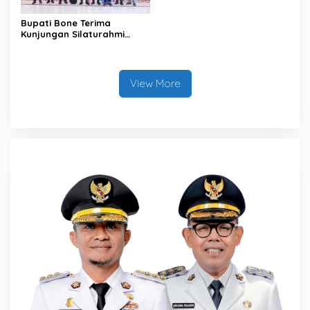
Bupati Bone Terima
Kunjungan Silaturahmi
Dandodiklatpur Rindam
XIV/Hasanuddin
View More