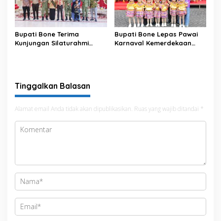
Bupati Bone Terima
Bupati Bone Lepas Pawai
Kunjungan Silaturahmi
Karnaval Kemerdekaan
Dandodiklatpur Rindam
PAUD se-Kabupaten Bone
XIV/Hasanuddin
Sambut HUT ke-81 RI
Tinggalkan Balasan
Alamat email Anda tidak akan dipublikasikan.
Ruas yang wajib ditandai
*