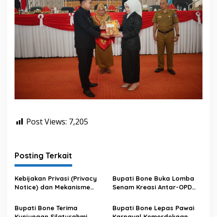
Post Views:
7,205
Posting Terkait
Kebijakan Privasi (Privacy
Bupati Bone Buka Lomba
Notice) dan Mekanisme
Senam Kreasi Antar-OPD
Pemenuhan Hak Subjek
Meriahkan HUT ke-81 RI
Data pada Portal Bone
Bupati Bone Terima
Bupati Bone Lepas Pawai
Satu Data
Kunjungan Silaturahmi
Karnaval Kemerdekaan