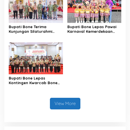
Bupati Bone Terima
Bupati Bone Lepas Pawai
Kunjungan Silaturahmi
Karnaval Kemerdekaan
Dandodiklatpur Rindam
PAUD se-Kabupaten Bone
XIV/Hasanuddin
Sambut HUT ke-81 RI
Bupati Bone Lepas
Kontingen Kwarcab Bone
Menuju Jambore Nasional
XII Tahun 2026
View More