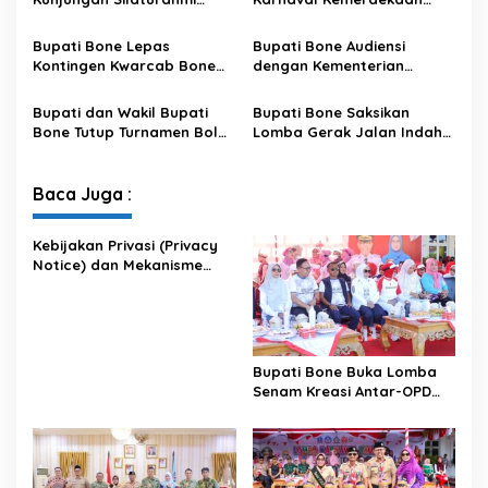
Dandodiklatpur Rindam
PAUD se-Kabupaten Bone
XIV/Hasanuddin
Sambut HUT ke-81 RI
Bupati Bone Lepas
Bupati Bone Audiensi
Kontingen Kwarcab Bone
dengan Kementerian
Menuju Jambore Nasional
Kehutanan Bahas
XII Tahun 2026
Penataan Kawasan Hutan
Bupati dan Wakil Bupati
Bupati Bone Saksikan
untuk Kepastian Hak Tanah
Bone Tutup Turnamen Bola
Lomba Gerak Jalan Indah
Masyarakat
Voli BerAmal Cup 2026,
Pelajar, Tanamkan Disiplin
Tambah Bonus Rp10 Juta
dan Bangkitkan Semangat
untuk Para Juara
Kemerdekaan
Baca Juga :
Kebijakan Privasi (Privacy
Notice) dan Mekanisme
Pemenuhan Hak Subjek
Data pada Portal Bone
Satu Data
Bupati Bone Buka Lomba
Senam Kreasi Antar-OPD
Meriahkan HUT ke-81 RI