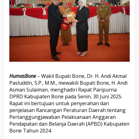
i
R
a
p
a
t
P
a
r
i
p
u
r
HumasBone
– Wakil Bupati Bone, Dr. H. Andi Akmal
n
a
Pasluddin, S.P., M.M., mewakili Bupati Bone, H. Andi
D
Asman Sulaiman, menghadiri Rapat Paripurna
P
DPRD Kabupaten Bone pada Senin, 30 Juni 2025.
R
Rapat ini bertujuan untuk penyerahan dan
D
penjelasan Rancangan Peraturan Daerah tentang
B
o
Pertanggungjawaban Pelaksanaan Anggaran
n
Pendapatan dan Belanja Daerah (APBD) Kabupaten
e
Bone Tahun 2024.
P
e