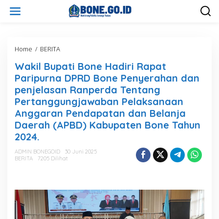
L
e
w
a
t
i
Home
/
BERITA
W
k
a
Wakil Bupati Bone Hadiri Rapat
e
k
k
i
Paripurna DPRD Bone Penyerahan dan
o
l
penjelasan Ranperda Tentang
n
B
Pertanggungjawaban Pelaksanaan
t
u
e
p
Anggaran Pendapatan dan Belanja
n
a
Daerah (APBD) Kabupaten Bone Tahun
t
2024.
i
B
ADMIN BONEGOID
30 Juni 2025
o
BERITA
7205 Dilihat
n
e
H
a
d
i
r