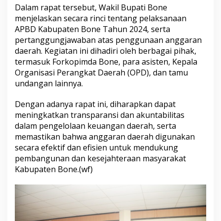
Dalam rapat tersebut, Wakil Bupati Bone
n
y
menjelaskan secara rinci tentang pelaksanaan
e
APBD Kabupaten Bone Tahun 2024, serta
r
pertanggungjawaban atas penggunaan anggaran
a
daerah. Kegiatan ini dihadiri oleh berbagai pihak,
h
a
termasuk Forkopimda Bone, para asisten, Kepala
n
Organisasi Perangkat Daerah (OPD), dan tamu
d
undangan lainnya.
a
n
Dengan adanya rapat ini, diharapkan dapat
p
e
meningkatkan transparansi dan akuntabilitas
n
dalam pengelolaan keuangan daerah, serta
j
memastikan bahwa anggaran daerah digunakan
e
secara efektif dan efisien untuk mendukung
l
pembangunan dan kesejahteraan masyarakat
a
s
Kabupaten Bone.(wf)
a
n
R
a
n
p