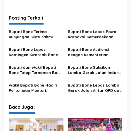
Posting Terkait
Bupati Bone Terima
Bupati Bone Lepas Pawai
Kunjungan Silaturahmi
Karnaval Kemerdekaan
Dandodiklatpur Rindam
PAUD se-Kabupaten Bone
XIV/Hasanuddin
Sambut HUT ke-81 RI
Bupati Bone Lepas
Bupati Bone Audiensi
Kontingen Kwarcab Bone
dengan Kementerian
Menuju Jambore Nasional
Kehutanan Bahas
XII Tahun 2026
Penataan Kawasan Hutan
Bupati dan Wakil Bupati
Bupati Bone Saksikan
untuk Kepastian Hak Tanah
Bone Tutup Turnamen Bola
Lomba Gerak Jalan Indah
Masyarakat
Voli BerAmal Cup 2026,
Pelajar, Tanamkan Disiplin
Tambah Bonus Rp10 Juta
dan Bangkitkan Semangat
Wakil Bupati Bone Hadiri
Bupati Bone Lepas Lomba
untuk Para Juara
Kemerdekaan
Pertemuan Menteri
Gerak Jalan Antar OPD dan
Lingkungan Hidup Bahas
Kecamatan, Perkuat
Pengelolaan Sampah
Semangat Kolaborasi
Modern di Sulawesi Selatan
Sambut HUT ke-81 RI
Baca Juga :