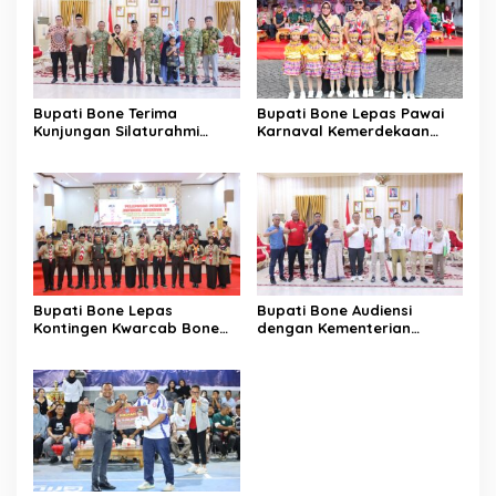
Bupati Bone Terima
Bupati Bone Lepas Pawai
Kunjungan Silaturahmi
Karnaval Kemerdekaan
Dandodiklatpur Rindam
PAUD se-Kabupaten Bone
XIV/Hasanuddin
Sambut HUT ke-81 RI
Bupati Bone Lepas
Bupati Bone Audiensi
Kontingen Kwarcab Bone
dengan Kementerian
Menuju Jambore Nasional
Kehutanan Bahas
XII Tahun 2026
Penataan Kawasan Hutan
untuk Kepastian Hak Tanah
Masyarakat