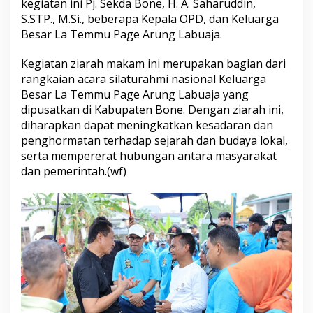
kegiatan ini Pj. Sekda Bone, H. A. Saharuddin,
T
S.STP., M.Si., beberapa Kepala OPD, dan Keluarga
e
Besar La Temmu Page Arung Labuaja.
m
m
u
Kegiatan ziarah makam ini merupakan bagian dari
P
rangkaian acara silaturahmi nasional Keluarga
a
Besar La Temmu Page Arung Labuaja yang
g
dipusatkan di Kabupaten Bone. Dengan ziarah ini,
e
A
diharapkan dapat meningkatkan kesadaran dan
r
penghormatan terhadap sejarah dan budaya lokal,
u
serta mempererat hubungan antara masyarakat
n
dan pemerintah.(wf)
g
L
a
b
u
a
j
a