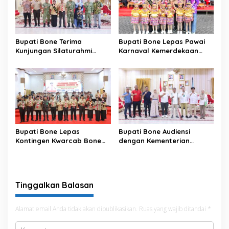
Bupati Bone Terima
Bupati Bone Lepas Pawai
Kunjungan Silaturahmi
Karnaval Kemerdekaan
Dandodiklatpur Rindam
PAUD se-Kabupaten Bone
XIV/Hasanuddin
Sambut HUT ke-81 RI
Bupati Bone Lepas
Bupati Bone Audiensi
Kontingen Kwarcab Bone
dengan Kementerian
Menuju Jambore Nasional
Kehutanan Bahas
XII Tahun 2026
Penataan Kawasan Hutan
untuk Kepastian Hak Tanah
Masyarakat
Tinggalkan Balasan
Alamat email Anda tidak akan dipublikasikan.
Ruas yang wajib ditandai
*