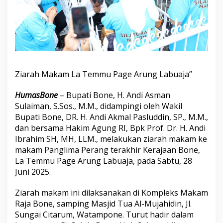
u
n
g
R
I
L
a
k
Ziarah Makam La Temmu Page Arung Labuaja”
u
k
HumasBone
– Bupati Bone, H. Andi Asman
a
n
Sulaiman, S.Sos., M.M., didampingi oleh Wakil
Z
Bupati Bone, DR. H. Andi Akmal Pasluddin, SP., M.M.,
i
dan bersama Hakim Agung RI, Bpk Prof. Dr. H. Andi
a
Ibrahim SH, MH, LLM., melakukan ziarah makam ke
r
makam Panglima Perang terakhir Kerajaan Bone,
a
h
La Temmu Page Arung Labuaja, pada Sabtu, 28
M
Juni 2025.
a
k
Ziarah makam ini dilaksanakan di Kompleks Makam
a
Raja Bone, samping Masjid Tua Al-Mujahidin, Jl.
m
L
Sungai Citarum, Watampone. Turut hadir dalam
a