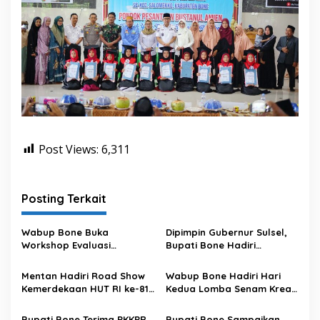
Post Views:
6,311
Posting Terkait
Wabup Bone Buka
Dipimpin Gubernur Sulsel,
Workshop Evaluasi
Bupati Bone Hadiri
Pengelolaan Keuangan dan
Upacara Hari Pramuka di
Pembangunan Desa
Ponre
Mentan Hadiri Road Show
Wabup Bone Hadiri Hari
Kemerdekaan HUT RI ke-81
Kedua Lomba Senam Kreasi
di Kecamatan Ponre
Antar OPD
Kabupaten Bone, Dihadiri
Bupati Bone Terima PKKPR
Bupati Bone Sampaikan