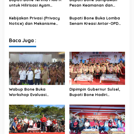
Puluhan Ribu Masyarakat
untuk Hilirisasi Ayam
Pesan Keamanan dan
Terintegrasi
Antisipasi El Nino di Bengo
Kebijakan Privasi (Privacy
Bupati Bone Buka Lomba
Notice) dan Mekanisme
Senam Kreasi Antar-OPD
Pemenuhan Hak Subjek
Meriahkan HUT ke-81 RI
Data pada Portal Bone
Satu Data
Baca Juga :
Wabup Bone Buka
Dipimpin Gubernur Sulsel,
Workshop Evaluasi
Bupati Bone Hadiri
Pengelolaan Keuangan dan
Upacara Hari Pramuka di
Pembangunan Desa
Ponre