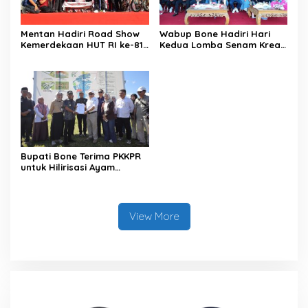
Mentan Hadiri Road Show
Wabup Bone Hadiri Hari
Kemerdekaan HUT RI ke-81
Kedua Lomba Senam Kreasi
di Kecamatan Ponre
Antar OPD
Kabupaten Bone, Dihadiri
Puluhan Ribu Masyarakat
Bupati Bone Terima PKKPR
untuk Hilirisasi Ayam
Terintegrasi
View More