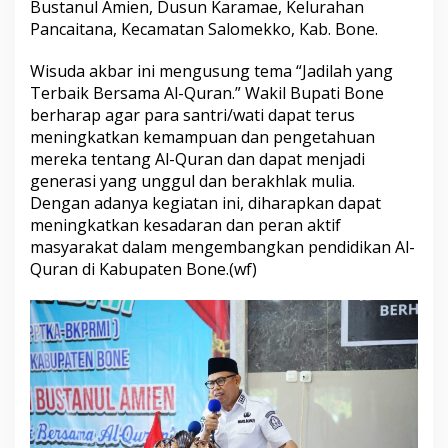
Bustanul Amien, Dusun Karamae, Kelurahan
i
Pancaitana, Kecamatan Salomekko, Kab. Bone.
W
i
s
Wisuda akbar ini mengusung tema “Jadilah yang
u
Terbaik Bersama Al-Quran.” Wakil Bupati Bone
d
berharap agar para santri/wati dapat terus
a
meningkatkan kemampuan dan pengetahuan
A
k
mereka tentang Al-Quran dan dapat menjadi
b
generasi yang unggul dan berakhlak mulia.
a
Dengan adanya kegiatan ini, diharapkan dapat
r
meningkatkan kesadaran dan peran aktif
S
masyarakat dalam mengembangkan pendidikan Al-
a
n
Quran di Kabupaten Bone.(wf)
t
r
i
/
W
a
t
i
T
K