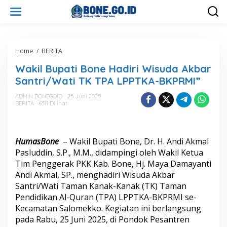
L
e
w
a
t
i
Home
/
BERITA
W
k
a
Wakil Bupati Bone Hadiri Wisuda Akbar
e
k
k
i
Santri/Wati TK TPA LPPTKA-BKPRMI”
o
l
n
B
ADMIN BONEGOID
25 Juni 2025
t
BERITA
6311 Dilihat
u
e
p
n
a
t
HumasBone
– Wakil Bupati Bone, Dr. H. Andi Akmal
i
B
Pasluddin, S.P., M.M., didampingi oleh Wakil Ketua
o
Tim Penggerak PKK Kab. Bone, Hj. Maya Damayanti
n
Andi Akmal, SP., menghadiri Wisuda Akbar
e
Santri/Wati Taman Kanak-Kanak (TK) Taman
H
Pendidikan Al-Quran (TPA) LPPTKA-BKPRMI se-
a
d
Kecamatan Salomekko. Kegiatan ini berlangsung
i
pada Rabu, 25 Juni 2025, di Pondok Pesantren
r