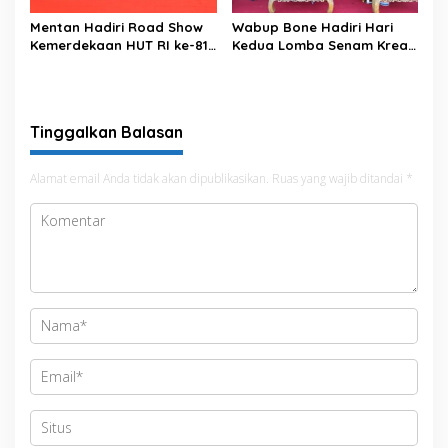
Mentan Hadiri Road Show
Wabup Bone Hadiri Hari
Kemerdekaan HUT RI ke-81
Kedua Lomba Senam Kreasi
di Kecamatan Ponre
Antar OPD
Kabupaten Bone, Dihadiri
Puluhan Ribu Masyarakat
Tinggalkan Balasan
Alamat email Anda tidak akan dipublikasikan.
Ruas yang wajib ditandai
*