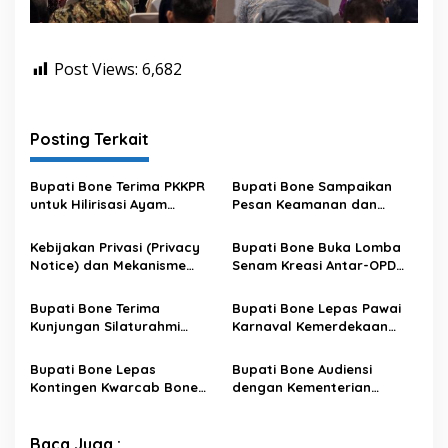
Post Views:
6,682
Posting Terkait
Bupati Bone Terima PKKPR
Bupati Bone Sampaikan
untuk Hilirisasi Ayam
Pesan Keamanan dan
Terintegrasi
Antisipasi El Nino di Bengo
Kebijakan Privasi (Privacy
Bupati Bone Buka Lomba
Notice) dan Mekanisme
Senam Kreasi Antar-OPD
Pemenuhan Hak Subjek
Meriahkan HUT ke-81 RI
Data pada Portal Bone
Bupati Bone Terima
Bupati Bone Lepas Pawai
Satu Data
Kunjungan Silaturahmi
Karnaval Kemerdekaan
Dandodiklatpur Rindam
PAUD se-Kabupaten Bone
XIV/Hasanuddin
Sambut HUT ke-81 RI
Bupati Bone Lepas
Bupati Bone Audiensi
Kontingen Kwarcab Bone
dengan Kementerian
Menuju Jambore Nasional
Kehutanan Bahas
XII Tahun 2026
Penataan Kawasan Hutan
untuk Kepastian Hak Tanah
Baca Juga :