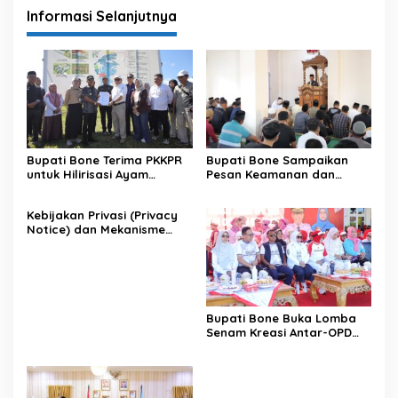
Informasi Selanjutnya
Bupati Bone Terima PKKPR
Bupati Bone Sampaikan
untuk Hilirisasi Ayam
Pesan Keamanan dan
Terintegrasi
Antisipasi El Nino di Bengo
Kebijakan Privasi (Privacy
Notice) dan Mekanisme
Pemenuhan Hak Subjek
Data pada Portal Bone
Satu Data
Bupati Bone Buka Lomba
Senam Kreasi Antar-OPD
Meriahkan HUT ke-81 RI