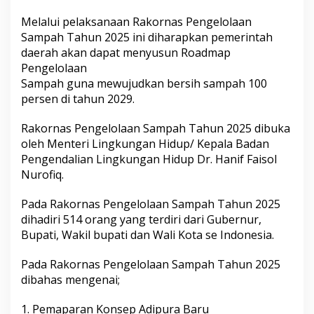
a
Melalui pelaksanaan Rakornas Pengelolaan
h
u
Sampah Tahun 2025 ini diharapkan pemerintah
n
daerah akan dapat menyusun Roadmap
2
Pengelolaan
0
Sampah guna mewujudkan bersih sampah 100
2
persen di tahun 2029.
5
Rakornas Pengelolaan Sampah Tahun 2025 dibuka
oleh Menteri Lingkungan Hidup/ Kepala Badan
Pengendalian Lingkungan Hidup Dr. Hanif Faisol
Nurofiq.
Pada Rakornas Pengelolaan Sampah Tahun 2025
dihadiri 514 orang yang terdiri dari Gubernur,
Bupati, Wakil bupati dan Wali Kota se Indonesia.
Pada Rakornas Pengelolaan Sampah Tahun 2025
dibahas mengenai;
1. Pemaparan Konsep Adipura Baru