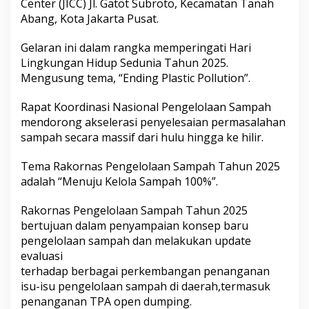
Center (JICC) Jl. Gatot Subroto, Kecamatan Tanah
a
Abang, Kota Jakarta Pusat.
s
i
o
Gelaran ini dalam rangka memperingati Hari
n
Lingkungan Hidup Sedunia Tahun 2025.
a
Mengusung tema, “Ending Plastic Pollution”.
l
P
Rapat Koordinasi Nasional Pengelolaan Sampah
e
n
mendorong akselerasi penyelesaian permasalahan
g
sampah secara massif dari hulu hingga ke hilir.
e
l
Tema Rakornas Pengelolaan Sampah Tahun 2025
o
adalah “Menuju Kelola Sampah 100%”.
l
a
a
Rakornas Pengelolaan Sampah Tahun 2025
n
bertujuan dalam penyampaian konsep baru
S
pengelolaan sampah dan melakukan update
a
evaluasi
m
p
terhadap berbagai perkembangan penanganan
a
isu-isu pengelolaan sampah di daerah,termasuk
h
penanganan TPA open dumping.
T