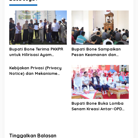
Masyarakat
Bupati Bone Terima PKKPR
Bupati Bone Sampaikan
untuk Hilirisasi Ayam
Pesan Keamanan dan
Terintegrasi
Antisipasi El Nino di Bengo
Kebijakan Privasi (Privacy
Notice) dan Mekanisme
Pemenuhan Hak Subjek
Data pada Portal Bone
Satu Data
Bupati Bone Buka Lomba
Senam Kreasi Antar-OPD
Meriahkan HUT ke-81 RI
Tinggalkan Balasan