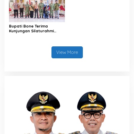
Bupati Bone Terima
Kunjungan Silaturahmi
Dandodiklatpur Rindam
XIV/Hasanuddin
View More