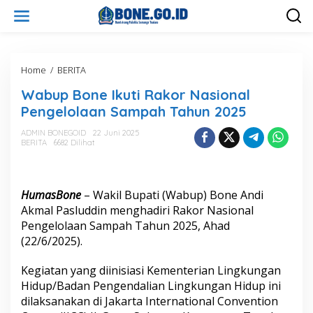
L
e
w
a
t
i
Home
/
BERITA
W
k
a
Wabup Bone Ikuti Rakor Nasional
e
b
k
u
Pengelolaan Sampah Tahun 2025
o
p
n
B
ADMIN BONEGOID
22 Juni 2025
t
BERITA
6682 Dilihat
o
e
n
n
e
I
HumasBone
– Wakil Bupati (Wabup) Bone Andi
k
u
Akmal Pasluddin menghadiri Rakor Nasional
t
Pengelolaan Sampah Tahun 2025, Ahad
i
(22/6/2025).
R
a
Kegiatan yang diinisiasi Kementerian Lingkungan
k
o
Hidup/Badan Pengendalian Lingkungan Hidup ini
r
dilaksanakan di Jakarta International Convention
N