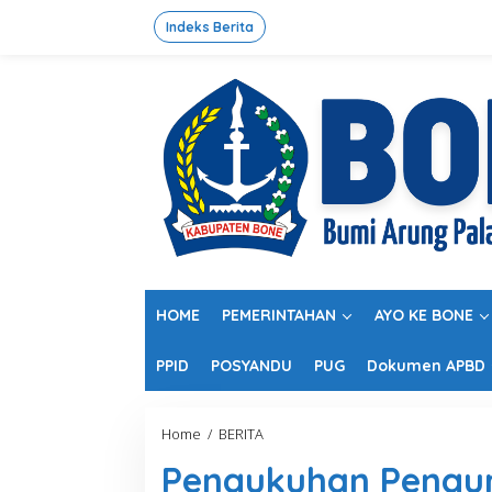
L
e
Indeks Berita
w
a
t
i
k
e
k
o
n
t
e
n
HOME
PEMERINTAHAN
AYO KE BONE
PPID
POSYANDU
PUG
Dokumen APBD
Home
/
BERITA
P
e
Pengukuhan Pengur
n