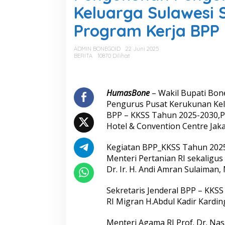
g
Keluarga Sulawesi 
u
k
Program Kerja BPP
u
h
a
ADMIN BONEGOID
22 Juni 2025
n
BERITA
10870 Dilihat
P
e
n
g
HumasBone
– Wakil Bupati Bo
u
Pengurus Pusat Kerukunan Kelu
r
BPP – KKSS Tahun 2025-2030,P
u
Hotel & Convention Centre Jakar
s
P
u
Kegiatan BPP_KKSS Tahun 2025-
s
Menteri Pertanian RI sekaligu
a
Dr. Ir. H. Andi Amran Sulaiman,
t
K
Sekretaris Jenderal BPP – KKS
e
r
RI Migran H.Abdul Kadir Karding, 
u
k
Menteri Agama RI Prof. Dr. Na