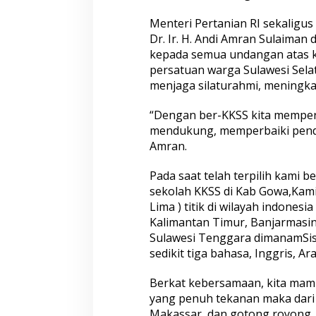
a
B
Menteri Pertanian RI sekaligu
P
Dr. Ir. H. Andi Amran Sulaima
P
kepada semua undangan atas k
-
persatuan warga Sulawesi Selat
K
K
menjaga silaturahmi, meningka
S
S
“Dengan ber-KKSS kita memper
T
mendukung, memperbaiki pendi
a
Amran.
h
u
n
Pada saat telah terpilih kami 
2
sekolah KKSS di Kab Gowa,Kami
0
Lima ) titik di wilayah indones
2
Kalimantan Timur, Banjarmasin
5
-
Sulawesi Tenggara dimanamSis
2
sedikit tiga bahasa, Inggris, Ar
0
3
Berkat kebersamaan, kita mamp
0
yang penuh tekanan maka dari 
Makassar, dan gotong royong, 