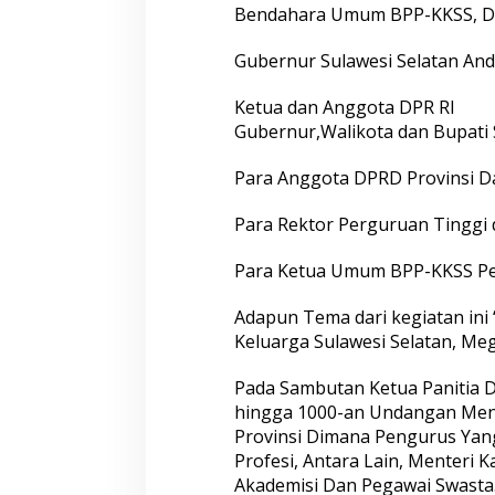
a
Bendahara Umum BPP-KKSS, Dzu
n
D
Gubernur Sulawesi Selatan And
a
n
Ketua dan Anggota DPR RI
O
r
Gubernur,Walikota dan Bupati 
i
e
Para Anggota DPRD Provinsi D
n
t
Para Rektor Perguruan Tinggi
a
s
i
Para Ketua Umum BPP-KKSS Pe
P
r
Adapun Tema dari kegiatan i
o
Keluarga Sulawesi Selatan, Me
g
r
a
Pada Sambutan Ketua Panitia Dr
m
hingga 1000-an Undangan Men
K
Provinsi Dimana Pengurus Yan
e
Profesi, Antara Lain, Menteri K
r
Akademisi Dan Pegawai Swasta
j