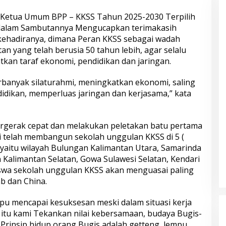
s Ketua Umum BPP – KKSS Tahun 2025-2030 Terpilih
n dalam Sambutannya Mengucapkan terimakasih
ehadiranya, dimana Peran KKSS sebagai wadah
an yang telah berusia 50 tahun lebih, agar selalu
tkan taraf ekonomi, pendidikan dan jaringan.
banyak silaturahmi, meningkatkan ekonomi, saling
dikan, memperluas jaringan dan kerjasama,” kata
bergerak cepat dan melakukan peletakan batu pertama
 telah membangun sekolah unggulan KKSS di 5 (
ia yaitu wilayah Bulungan Kalimantan Utara, Samarinda
 Kalimantan Selatan, Gowa Sulawesi Selatan, Kendari
wa sekolah unggulan KKSS akan menguasai paling
ab dan China.
u mencapai kesuksesan meski dalam situasi kerja
itu kami Tekankan nilai kebersamaan, budaya Bugis-
Prinsip hidup orang Bugis adalah getteng, lempu,