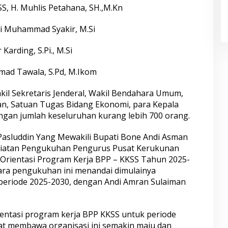
, H. Muhlis Petahana, SH.,M.Kn
ndi Muhammad Syakir, M.Si
Karding, S.Pi., M.Si
ad Tawala, S.Pd, M.Ikom
il Sekretaris Jenderal, Wakil Bendahara Umum,
an, Satuan Tugas Bidang Ekonomi, para Kepala
gan jumlah keseluruhan kurang lebih 700 orang.
Pasluddin Yang Mewakili Bupati Bone Andi Asman
giatan Pengukuhan Pengurus Pusat Kerukunan
 Orientasi Program Kerja BPP – KKSS Tahun 2025-
ra pengukuhan ini menandai dimulainya
eriode 2025-2030, dengan Andi Amran Sulaiman
rientasi program kerja BPP KKSS untuk periode
at membawa organisasi ini semakin maju dan