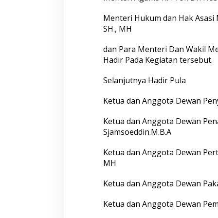
u
n
Menteri Hukum dan Hak Asasi 
a
SH., MH
n
K
e
dan Para Menteri Dan Wakil M
l
Hadir Pada Kegiatan tersebut.
u
a
Selanjutnya Hadir Pula
r
g
a
Ketua dan Anggota Dewan Pen
S
u
Ketua dan Anggota Dewan Penas
l
Sjamsoeddin.M.B.A
a
w
e
Ketua dan Anggota Dewan Pert
s
MH
i
S
Ketua dan Anggota Dewan Pakar
e
l
Ketua dan Anggota Dewan Pemb
a
t