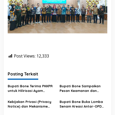
Post Views:
12,333
Posting Terkait
Bupati Bone Terima PKKPR
Bupati Bone Sampaikan
untuk Hilirisasi Ayam
Pesan Keamanan dan
Terintegrasi
Antisipasi El Nino di Bengo
Kebijakan Privasi (Privacy
Bupati Bone Buka Lomba
Notice) dan Mekanisme
Senam Kreasi Antar-OPD
Pemenuhan Hak Subjek
Meriahkan HUT ke-81 RI