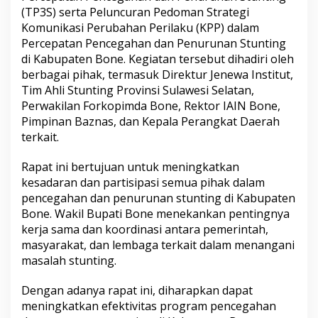
r
(TP3S) serta Peluncuran Pedoman Strategi
c
Komunikasi Perubahan Perilaku (KPP) dalam
e
Percepatan Pencegahan dan Penurunan Stunting
p
di Kabupaten Bone. Kegiatan tersebut dihadiri oleh
a
t
berbagai pihak, termasuk Direktur Jenewa Institut,
a
Tim Ahli Stunting Provinsi Sulawesi Selatan,
n
Perwakilan Forkopimda Bone, Rektor IAIN Bone,
P
Pimpinan Baznas, dan Kepala Perangkat Daerah
e
terkait.
n
c
e
Rapat ini bertujuan untuk meningkatkan
g
kesadaran dan partisipasi semua pihak dalam
a
pencegahan dan penurunan stunting di Kabupaten
h
Bone. Wakil Bupati Bone menekankan pentingnya
a
n
kerja sama dan koordinasi antara pemerintah,
d
masyarakat, dan lembaga terkait dalam menangani
a
masalah stunting.
n
P
Dengan adanya rapat ini, diharapkan dapat
e
n
meningkatkan efektivitas program pencegahan
u