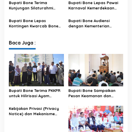
Data pada Portal Bone
Bupati Bone Terima
Bupati Bone Lepas Pawai
Satu Data
Kunjungan Silaturahmi
Karnaval Kemerdekaan
Dandodiklatpur Rindam
PAUD se-Kabupaten Bone
XIV/Hasanuddin
Sambut HUT ke-81 RI
Bupati Bone Lepas
Bupati Bone Audiensi
Kontingen Kwarcab Bone
dengan Kementerian
Menuju Jambore Nasional
Kehutanan Bahas
XII Tahun 2026
Penataan Kawasan Hutan
untuk Kepastian Hak Tanah
Baca Juga :
Masyarakat
Bupati Bone Terima PKKPR
Bupati Bone Sampaikan
untuk Hilirisasi Ayam
Pesan Keamanan dan
Terintegrasi
Antisipasi El Nino di Bengo
Kebijakan Privasi (Privacy
Notice) dan Mekanisme
Pemenuhan Hak Subjek
Data pada Portal Bone
Satu Data