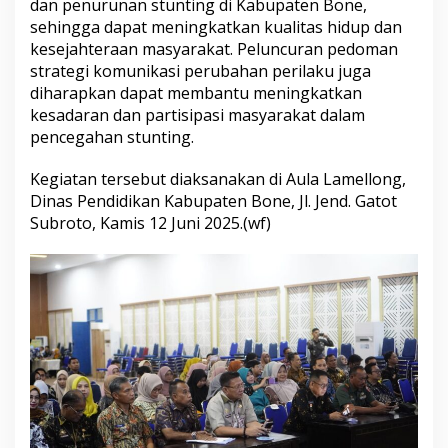
dan penurunan stunting di Kabupaten Bone,
r
sehingga dapat meningkatkan kualitas hidup dan
u
kesejahteraan masyarakat. Peluncuran pedoman
n
a
strategi komunikasi perubahan perilaku juga
n
diharapkan dapat membantu meningkatkan
S
kesadaran dan partisipasi masyarakat dalam
t
pencegahan stunting.
u
n
t
Kegiatan tersebut diaksanakan di Aula Lamellong,
i
Dinas Pendidikan Kabupaten Bone, Jl. Jend. Gatot
n
Subroto, Kamis 12 Juni 2025.(wf)
g
(
T
P
3
S
)
s
e
r
t
a
P