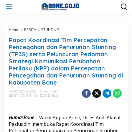
L
e
w
a
t
i
Home
/
BERITA
/
STUNTING
R
k
a
Rapat Koordinasi Tim Percepatan
e
p
k
a
Pencegahan dan Penurunan Stunting
o
t
(TP3S) serta Peluncuran Pedoman
n
K
Strategi Komunikasi Perubahan
t
o
e
o
Perilaku (KPP) dalam Percepatan
n
r
Pencegahan dan Penurunan Stunting di
d
Kabupaten Bone
i
n
ADMIN BONEGOID
12 Juni 2025
a
BERITA
,
STUNTING
12333 Dilihat
s
i
T
i
HumasBone
– Wakil Bupati Bone, Dr. H. Andi Akmal
m
Pasluddin, membuka Rapat Koordinasi Tim
P
Percepatan Pencegahan dan Penurunan Stunting
e