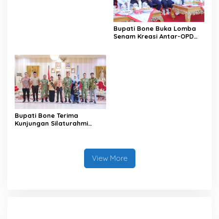
Satu Data
Bupati Bone Buka Lomba
Senam Kreasi Antar-OPD
Meriahkan HUT ke-81 RI
Bupati Bone Terima
Kunjungan Silaturahmi
Dandodiklatpur Rindam
XIV/Hasanuddin
View More