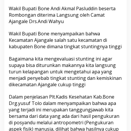
R
Wakil Bupati Bone Andi Akmal Pasluddin beserta
a
n
Rombongan diterima Langsung oleh Camat
g
Ajangale Drs.Andi Wahyu
k
a
Wakil Bupati Bone menyampaikan bahwa
P
Kecamatan Ajangale salah satu kecamatan di
e
n
kabupaten Bone dimana tingkat stuntingnya tinggi
i
n
Bagaimana kita mengevaluasi stunting ini agar
j
supaya bisa diturunkan makannya kita langsung
a
turun kelapangan untuk mengetahui apa yang
u
a
menjadi penyebab tingkat stunting dan kemiskinan
n
dikecamatan Ajangale cukup tinggi
M
a
Dalam penjelasan Plt.Kadis Kesehatan Kab.Bone
s
Drg.yusuf Tolo dalam menyampaikan bahwa apa
a
l
yang terjadi ini merupakan tanggungjawab kita
a
bersama dari data yang ada dari hasil pengukuran
h
di posyandu melalui antropometri (Pengukuran
S
aspek fisik) manusia, dilihat bahwa hasilnya cukup
t