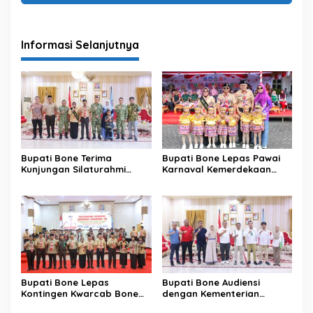
Informasi Selanjutnya
Bupati Bone Terima
Bupati Bone Lepas Pawai
Kunjungan Silaturahmi
Karnaval Kemerdekaan
Dandodiklatpur Rindam
PAUD se-Kabupaten Bone
XIV/Hasanuddin
Sambut HUT ke-81 RI
Bupati Bone Lepas
Bupati Bone Audiensi
Kontingen Kwarcab Bone
dengan Kementerian
Menuju Jambore Nasional
Kehutanan Bahas