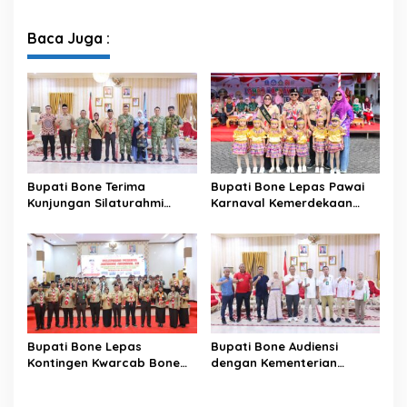
Lingkungan Hidup Bahas
Kecamatan, Perkuat
Pengelolaan Sampah
Semangat Kolaborasi
Modern di Sulawesi Selatan
Sambut HUT ke-81 RI
Baca Juga :
Bupati Bone Terima
Bupati Bone Lepas Pawai
Kunjungan Silaturahmi
Karnaval Kemerdekaan
Dandodiklatpur Rindam
PAUD se-Kabupaten Bone
XIV/Hasanuddin
Sambut HUT ke-81 RI
Bupati Bone Lepas
Bupati Bone Audiensi
Kontingen Kwarcab Bone
dengan Kementerian
Menuju Jambore Nasional
Kehutanan Bahas
XII Tahun 2026
Penataan Kawasan Hutan