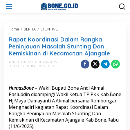
L
e
w
a
t
i
Home
/
BERITA
/
STUNTING
R
k
a
Rapat Koordinasi Dalam Rangka
e
p
k
a
Peninjauan Masalah Stunting Dan
o
t
Kemiskinan di Kecamatan Ajangale
n
K
t
o
ADMIN BONEGOID
11 Juni 2025
e
o
BERITA
,
STUNTING
9872 Dilihat
n
r
d
i
n
HumasBone
– Wakil Bupati Bone Andi Akmal
a
Pasluddin didampingi Wakil Ketua TP PKK Kab.Bone
s
Hj.Maya Damayanti A.Akmal bersama Rombongan
i
Menghadiri kegiatan Rapat Koordinasi Dalam
D
a
Rangka Peninjauan Masalah Stunting Dan
l
Kemiskinan di Kecamatan Ajangale Kab.Bone,Rabu
a
(11/6/2025).
m