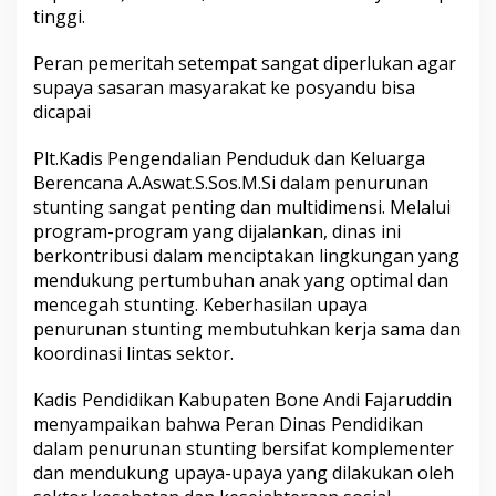
tinggi.
u
n
t
Peran pemeritah setempat sangat diperlukan agar
i
supaya sasaran masyarakat ke posyandu bisa
n
dicapai
g
D
a
Plt.Kadis Pengendalian Penduduk dan Keluarga
n
Berencana A.Aswat.S.Sos.M.Si dalam penurunan
K
stunting sangat penting dan multidimensi. Melalui
e
program-program yang dijalankan, dinas ini
m
berkontribusi dalam menciptakan lingkungan yang
i
s
mendukung pertumbuhan anak yang optimal dan
k
mencegah stunting. Keberhasilan upaya
i
penurunan stunting membutuhkan kerja sama dan
n
koordinasi lintas sektor.
a
n
d
Kadis Pendidikan Kabupaten Bone Andi Fajaruddin
i
menyampaikan bahwa Peran Dinas Pendidikan
K
dalam penurunan stunting bersifat komplementer
e
dan mendukung upaya-upaya yang dilakukan oleh
c
a