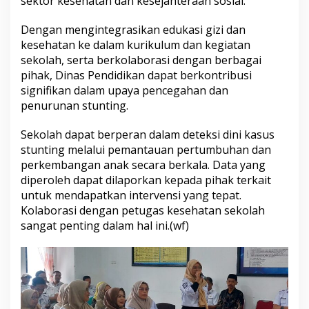
sektor kesehatan dan kesejahteraan sosial.
m
a
Dengan mengintegrasikan edukasi gizi dan
t
kesehatan ke dalam kurikulum dan kegiatan
a
sekolah, serta berkolaborasi dengan berbagai
n
A
pihak, Dinas Pendidikan dapat berkontribusi
j
signifikan dalam upaya pencegahan dan
a
penurunan stunting.
n
g
Sekolah dapat berperan dalam deteksi dini kasus
a
l
stunting melalui pemantauan pertumbuhan dan
e
perkembangan anak secara berkala. Data yang
diperoleh dapat dilaporkan kepada pihak terkait
untuk mendapatkan intervensi yang tepat.
Kolaborasi dengan petugas kesehatan sekolah
sangat penting dalam hal ini.(wf)