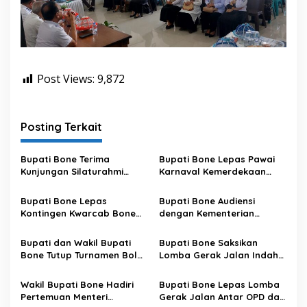
Post Views:
9,872
Posting Terkait
Bupati Bone Terima
Bupati Bone Lepas Pawai
Kunjungan Silaturahmi
Karnaval Kemerdekaan
Dandodiklatpur Rindam
PAUD se-Kabupaten Bone
XIV/Hasanuddin
Sambut HUT ke-81 RI
Bupati Bone Lepas
Bupati Bone Audiensi
Kontingen Kwarcab Bone
dengan Kementerian
Menuju Jambore Nasional
Kehutanan Bahas
XII Tahun 2026
Penataan Kawasan Hutan
Bupati dan Wakil Bupati
Bupati Bone Saksikan
untuk Kepastian Hak Tanah
Bone Tutup Turnamen Bola
Lomba Gerak Jalan Indah
Masyarakat
Voli BerAmal Cup 2026,
Pelajar, Tanamkan Disiplin
Tambah Bonus Rp10 Juta
dan Bangkitkan Semangat
Wakil Bupati Bone Hadiri
Bupati Bone Lepas Lomba
untuk Para Juara
Kemerdekaan
Pertemuan Menteri
Gerak Jalan Antar OPD dan