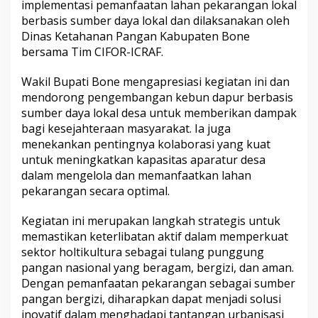
implementasi pemanfaatan lahan pekarangan lokal
v
berbasis sumber daya lokal dan dilaksanakan oleh
a
t
Dinas Ketahanan Pangan Kabupaten Bone
i
bersama Tim CIFOR-ICRAF.
f
D
Wakil Bupati Bone mengapresiasi kegiatan ini dan
a
mendorong pengembangan kebun dapur berbasis
l
a
sumber daya lokal desa untuk memberikan dampak
m
bagi kesejahteraan masyarakat. Ia juga
P
menekankan pentingnya kolaborasi yang kuat
e
untuk meningkatkan kapasitas aparatur desa
m
dalam mengelola dan memanfaatkan lahan
a
n
pekarangan secara optimal.
f
a
Kegiatan ini merupakan langkah strategis untuk
a
memastikan keterlibatan aktif dalam memperkuat
t
sektor holtikultura sebagai tulang punggung
a
n
pangan nasional yang beragam, bergizi, dan aman.
L
Dengan pemanfaatan pekarangan sebagai sumber
a
pangan bergizi, diharapkan dapat menjadi solusi
h
inovatif dalam menghadapi tantangan urbanisasi
a