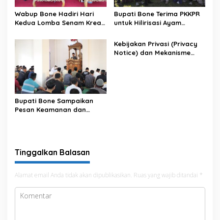
Wabup Bone Hadiri Hari
Bupati Bone Terima PKKPR
Kedua Lomba Senam Kreasi
untuk Hilirisasi Ayam
Antar OPD
Terintegrasi
Kebijakan Privasi (Privacy
Notice) dan Mekanisme
Pemenuhan Hak Subjek
Data pada Portal Bone
Satu Data
Bupati Bone Sampaikan
Pesan Keamanan dan
Antisipasi El Nino di Bengo
Tinggalkan Balasan
Alamat email Anda tidak akan dipublikasikan.
Ruas yang wajib ditandai
*