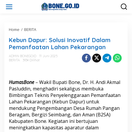
L
e
w
a
t
i
Home
/
BERITA
K
k
e
Kebun Dapur: Solusi Inovatif Dalam
e
b
k
u
Pemanfaatan Lahan Pekarangan
o
n
n
D
ADMIN BONEGOID
11 Juni 2025
t
BERITA
3934 Dilihat
a
e
p
n
u
r
HumasBone
– Wakil Bupati Bone, Dr. H. Andi Akmal
:
S
Pasluddin, menghadiri sekaligus membuka
o
Bimbingan Teknis Penyelenggaraan Pemanfaatan
l
Lahan Pekarangan (Kebun Dapur) untuk
u
mendukung Pengembangan Desa Rumah Pangan
s
Beragam, Bergizi Seimbang, dan Aman (B2SA)
i
I
Kabupaten Bone. Kegiatan ini bertujuan
n
meningkatkan kapasitas aparatur dalam
o