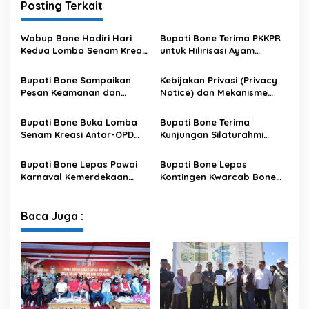
Posting Terkait
Wabup Bone Hadiri Hari
Bupati Bone Terima PKKPR
Kedua Lomba Senam Kreasi
untuk Hilirisasi Ayam
Antar OPD
Terintegrasi
Bupati Bone Sampaikan
Kebijakan Privasi (Privacy
Pesan Keamanan dan
Notice) dan Mekanisme
Antisipasi El Nino di Bengo
Pemenuhan Hak Subjek
Data pada Portal Bone
Bupati Bone Buka Lomba
Bupati Bone Terima
Satu Data
Senam Kreasi Antar-OPD
Kunjungan Silaturahmi
Meriahkan HUT ke-81 RI
Dandodiklatpur Rindam
XIV/Hasanuddin
Bupati Bone Lepas Pawai
Bupati Bone Lepas
Karnaval Kemerdekaan
Kontingen Kwarcab Bone
PAUD se-Kabupaten Bone
Menuju Jambore Nasional
Sambut HUT ke-81 RI
XII Tahun 2026
Baca Juga :