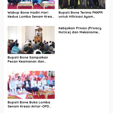
Wabup Bone Hadiri Hari
Bupati Bone Terima PKKPR
Kedua Lomba Senam Kreasi
untuk Hilirisasi Ayam
Antar OPD
Terintegrasi
Kebijakan Privasi (Privacy
Notice) dan Mekanisme
Pemenuhan Hak Subjek
Data pada Portal Bone
Satu Data
Bupati Bone Sampaikan
Pesan Keamanan dan
Antisipasi El Nino di Bengo
Bupati Bone Buka Lomba
Senam Kreasi Antar-OPD
Meriahkan HUT ke-81 RI