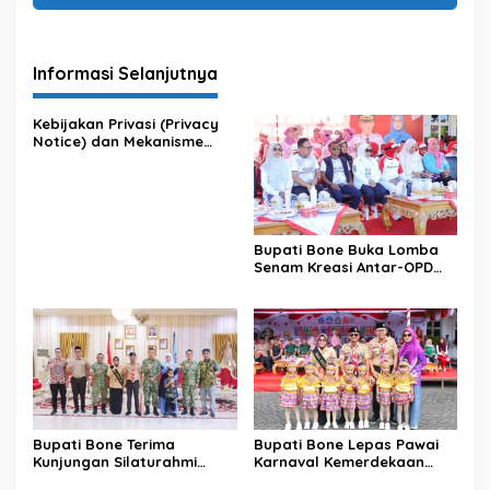
Informasi Selanjutnya
Kebijakan Privasi (Privacy
Notice) dan Mekanisme
Pemenuhan Hak Subjek
Data pada Portal Bone
Satu Data
Bupati Bone Buka Lomba
Senam Kreasi Antar-OPD
Meriahkan HUT ke-81 RI
Bupati Bone Terima
Bupati Bone Lepas Pawai
Kunjungan Silaturahmi
Karnaval Kemerdekaan
Dandodiklatpur Rindam
PAUD se-Kabupaten Bone