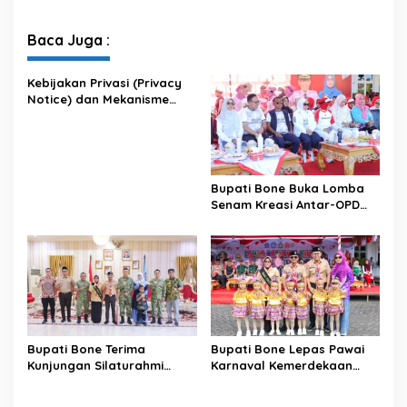
Voli BerAmal Cup 2026,
Pelajar, Tanamkan Disiplin
Tambah Bonus Rp10 Juta
dan Bangkitkan Semangat
untuk Para Juara
Kemerdekaan
Baca Juga :
Kebijakan Privasi (Privacy
Notice) dan Mekanisme
Pemenuhan Hak Subjek
Data pada Portal Bone
Satu Data
Bupati Bone Buka Lomba
Senam Kreasi Antar-OPD
Meriahkan HUT ke-81 RI
Bupati Bone Terima
Bupati Bone Lepas Pawai
Kunjungan Silaturahmi
Karnaval Kemerdekaan
Dandodiklatpur Rindam
PAUD se-Kabupaten Bone
XIV/Hasanuddin
Sambut HUT ke-81 RI