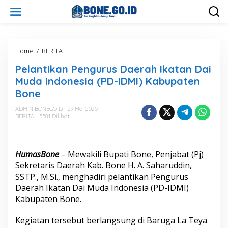
L
e
w
a
t
i
Home
/
BERITA
P
k
e
Pelantikan Pengurus Daerah Ikatan Dai
e
l
k
a
Muda Indonesia (PD-IDMI) Kabupaten
o
n
Bone
n
t
t
i
ADMIN BONEGOID
29 Mei 2025
e
k
BERITA
5584 Dilihat
n
a
n
P
e
HumasBone
– Mewakili Bupati Bone, Penjabat (Pj)
n
Sekretaris Daerah Kab. Bone H. A. Saharuddin,
g
SSTP., M.Si., menghadiri pelantikan Pengurus
u
Daerah Ikatan Dai Muda Indonesia (PD-IDMI)
r
u
Kabupaten Bone.
s
D
Kegiatan tersebut berlangsung di Baruga La Teya
a