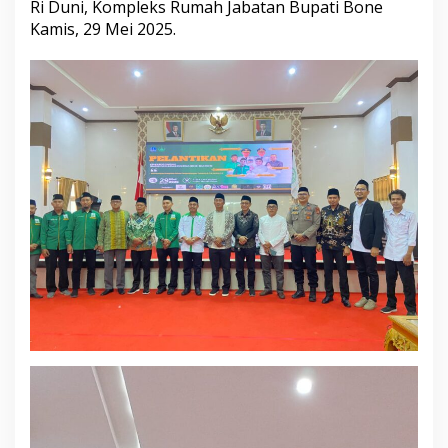
Ri Duni, Kompleks Rumah Jabatan Bupati Bone
e
Kamis, 29 Mei 2025.
r
a
h
I
k
a
t
a
n
D
a
i
M
u
d
a
I
n
d
o
n
e
s
i