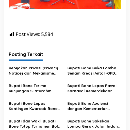
Post Views:
5,584
Posting Terkait
Kebijakan Privasi (Privacy
Bupati Bone Buka Lomba
Notice) dan Mekanisme
Senam Kreasi Antar-OPD
Pemenuhan Hak Subjek
Meriahkan HUT ke-81 RI
Data pada Portal Bone
Bupati Bone Terima
Bupati Bone Lepas Pawai
Satu Data
Kunjungan Silaturahmi
Karnaval Kemerdekaan
Dandodiklatpur Rindam
PAUD se-Kabupaten Bone
XIV/Hasanuddin
Sambut HUT ke-81 RI
Bupati Bone Lepas
Bupati Bone Audiensi
Kontingen Kwarcab Bone
dengan Kementerian
Menuju Jambore Nasional
Kehutanan Bahas
XII Tahun 2026
Penataan Kawasan Hutan
Bupati dan Wakil Bupati
Bupati Bone Saksikan
untuk Kepastian Hak Tanah
Bone Tutup Turnamen Bola
Lomba Gerak Jalan Indah
Masyarakat