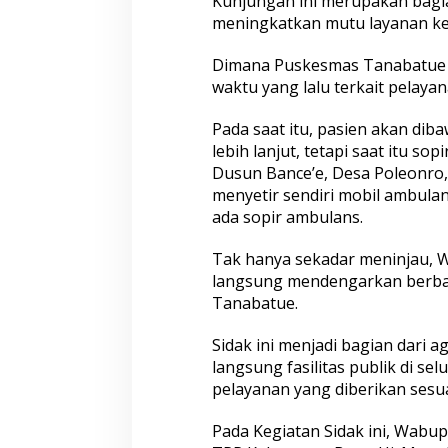
Kunjungan ini merupakan bagi
n
meningkatkan mutu layanan kes
a
b
a
Dimana Puskesmas Tanabatue s
t
waktu yang lalu terkait pelaya
u
e
Pada saat itu, pasien akan d
lebih lanjut, tetapi saat itu s
Dusun Bance’e, Desa Poleonro
menyetir sendiri mobil ambula
ada sopir ambulans.
Tak hanya sekadar meninjau, Wa
langsung mendengarkan berbag
Tanabatue.
Sidak ini menjadi bagian dari 
langsung fasilitas publik di s
pelayanan yang diberikan sesu
Pada Kegiatan Sidak ini, Wabu