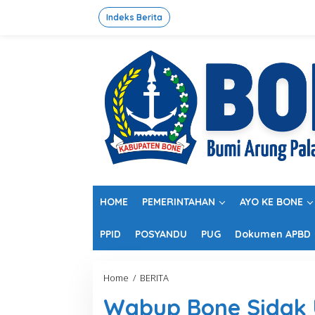
L
e
Indeks Berita
w
a
t
i
k
e
k
o
n
t
e
n
HOME
PEMERINTAHAN
AYO KE BONE
PPID
POSYANDU
PUG
Dokumen APBD
Home
/
BERITA
W
a
Wabup Bone Sidak
b