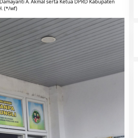
Damayanti A. Akmal serta Ketua DPRD Kabupaten
. (*/wf)