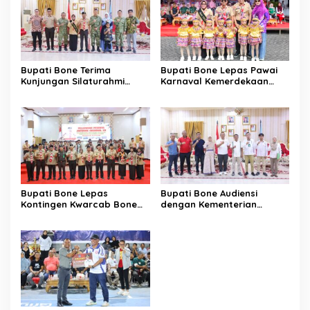
Bupati Bone Terima
Bupati Bone Lepas Pawai
Kunjungan Silaturahmi
Karnaval Kemerdekaan
Dandodiklatpur Rindam
PAUD se-Kabupaten Bone
XIV/Hasanuddin
Sambut HUT ke-81 RI
Bupati Bone Lepas
Bupati Bone Audiensi
Kontingen Kwarcab Bone
dengan Kementerian
Menuju Jambore Nasional
Kehutanan Bahas
XII Tahun 2026
Penataan Kawasan Hutan
untuk Kepastian Hak Tanah
Masyarakat