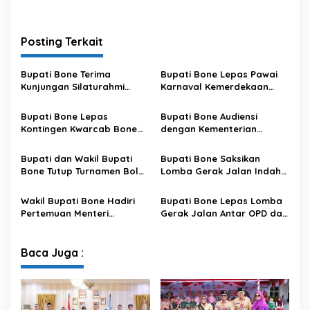
Posting Terkait
Bupati Bone Terima
Bupati Bone Lepas Pawai
Kunjungan Silaturahmi
Karnaval Kemerdekaan
Dandodiklatpur Rindam
PAUD se-Kabupaten Bone
XIV/Hasanuddin
Sambut HUT ke-81 RI
Bupati Bone Lepas
Bupati Bone Audiensi
Kontingen Kwarcab Bone
dengan Kementerian
Menuju Jambore Nasional
Kehutanan Bahas
XII Tahun 2026
Penataan Kawasan Hutan
Bupati dan Wakil Bupati
Bupati Bone Saksikan
untuk Kepastian Hak Tanah
Bone Tutup Turnamen Bola
Lomba Gerak Jalan Indah
Masyarakat
Voli BerAmal Cup 2026,
Pelajar, Tanamkan Disiplin
Tambah Bonus Rp10 Juta
dan Bangkitkan Semangat
Wakil Bupati Bone Hadiri
Bupati Bone Lepas Lomba
untuk Para Juara
Kemerdekaan
Pertemuan Menteri
Gerak Jalan Antar OPD dan
Lingkungan Hidup Bahas
Kecamatan, Perkuat
Pengelolaan Sampah
Semangat Kolaborasi
Modern di Sulawesi Selatan
Sambut HUT ke-81 RI
Baca Juga :