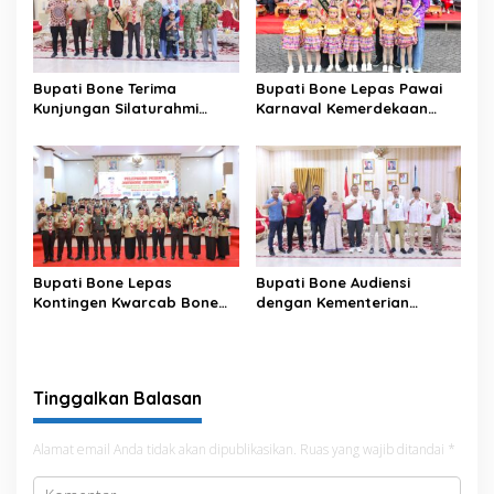
Bupati Bone Terima
Bupati Bone Lepas Pawai
Kunjungan Silaturahmi
Karnaval Kemerdekaan
Dandodiklatpur Rindam
PAUD se-Kabupaten Bone
XIV/Hasanuddin
Sambut HUT ke-81 RI
Bupati Bone Lepas
Bupati Bone Audiensi
Kontingen Kwarcab Bone
dengan Kementerian
Menuju Jambore Nasional
Kehutanan Bahas
XII Tahun 2026
Penataan Kawasan Hutan
untuk Kepastian Hak Tanah
Masyarakat
Tinggalkan Balasan
Alamat email Anda tidak akan dipublikasikan.
Ruas yang wajib ditandai
*