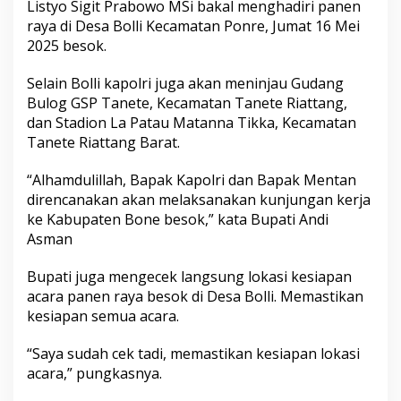
Listyo Sigit Prabowo MSi bakal menghadiri panen
s
raya di Desa Bolli Kecamatan Ponre, Jumat 16 Mei
i
a
2025 besok.
p
a
Selain Bolli kapolri juga akan meninjau Gudang
n
Bulog GSP Tanete, Kecamatan Tanete Riattang,
L
dan Stadion La Patau Matanna Tikka, Kecamatan
o
k
Tanete Riattang Barat.
a
s
“Alhamdulillah, Bapak Kapolri dan Bapak Mentan
i
direncanakan akan melaksanakan kunjungan kerja
P
ke Kabupaten Bone besok,” kata Bupati Andi
a
n
Asman
e
n
Bupati juga mengecek langsung lokasi kesiapan
R
acara panen raya besok di Desa Bolli. Memastikan
a
kesiapan semua acara.
y
a
D
“Saya sudah cek tadi, memastikan kesiapan lokasi
i
acara,” pungkasnya.
D
e