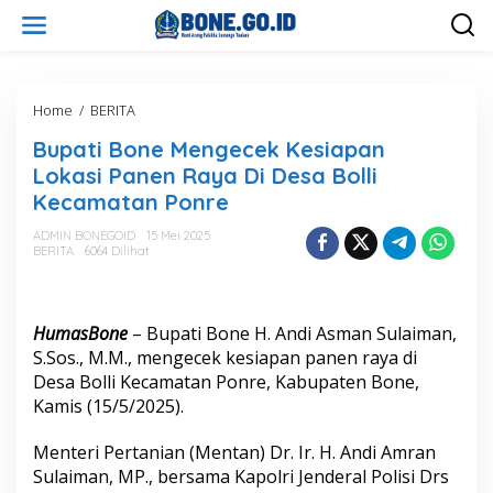
L
e
w
a
t
i
Home
/
BERITA
B
k
u
Bupati Bone Mengecek Kesiapan
e
p
k
a
Lokasi Panen Raya Di Desa Bolli
o
t
Kecamatan Ponre
n
i
t
B
ADMIN BONEGOID
15 Mei 2025
e
o
BERITA
6064 Dilihat
n
n
e
M
e
HumasBone
– Bupati Bone H. Andi Asman Sulaiman,
n
S.Sos., M.M., mengecek kesiapan panen raya di
g
Desa Bolli Kecamatan Ponre, Kabupaten Bone,
e
Kamis (15/5/2025).
c
e
k
Menteri Pertanian (Mentan) Dr. Ir. H. Andi Amran
K
Sulaiman, MP., bersama Kapolri Jenderal Polisi Drs
e