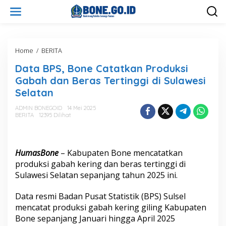
L
e
w
a
t
i
Home
/
BERITA
D
k
a
Data BPS, Bone Catatkan Produksi
e
t
k
a
Gabah dan Beras Tertinggi di Sulawesi
o
B
Selatan
n
P
t
S
ADMIN BONEGOID
14 Mei 2025
e
,
BERITA
12395 Dilihat
n
B
o
n
e
HumasBone
– Kabupaten Bone mencatatkan
C
produksi gabah kering dan beras tertinggi di
a
Sulawesi Selatan sepanjang tahun 2025 ini.
t
a
Data resmi Badan Pusat Statistik (BPS) Sulsel
t
k
mencatat produksi gabah kering giling Kabupaten
a
Bone sepanjang Januari hingga April 2025
n