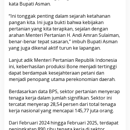
kata Bupati Asman.
i
n
g
“Ini tonggak penting dalam sejarah ketahanan
g
pangan kita. Ini juga bukti bahwa kebijakan
i
pertanian yang kita terapkan, sejalan dengan
d
arahan Menteri Pertanian H. Andi Amran Sulaiman,
i
S
benar-benar tepat sasaran,” imbuh Bupati Asman
u
yang juga dikenal aktif turun ke lapangan.
l
a
Lanjut adik Menteri Pertanian Republik Indonesia
w
ini, keberhasilan produksi Bone menjadi tertinggi
e
s
dapat berdampak kesejahteraan petani dan
i
menjadi penopang utama perekonomian daerah.
S
e
Berdasarkan data BPS, sektor pertanian menyerap
l
tenaga kerja dalam jumlah signifikan. Sektor ini
a
t
tercatat menyerap 28,54 persen dari total tenaga
a
kerja nasional yang mencapai 145,77 juta orang.
n
Dari Februari 2024 hingga Februari 2025, terdapat
peningkatan 890 ribu tenaga kerja di sektor