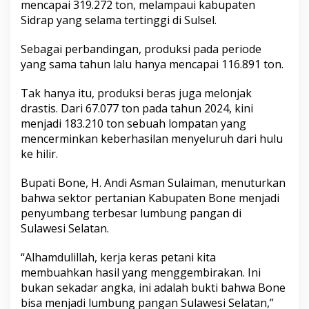
mencapai 319.272 ton, melampaui kabupaten
P
Sidrap yang selama tertinggi di Sulsel.
r
o
d
Sebagai perbandingan, produksi pada periode
u
yang sama tahun lalu hanya mencapai 116.891 ton.
k
s
Tak hanya itu, produksi beras juga melonjak
i
drastis. Dari 67.077 ton pada tahun 2024, kini
G
a
menjadi 183.210 ton sebuah lompatan yang
b
mencerminkan keberhasilan menyeluruh dari hulu
a
ke hilir.
h
d
Bupati Bone, H. Andi Asman Sulaiman, menuturkan
a
n
bahwa sektor pertanian Kabupaten Bone menjadi
B
penyumbang terbesar lumbung pangan di
e
Sulawesi Selatan.
r
a
“Alhamdulillah, kerja keras petani kita
s
T
membuahkan hasil yang menggembirakan. Ini
e
bukan sekadar angka, ini adalah bukti bahwa Bone
r
bisa menjadi lumbung pangan Sulawesi Selatan,”
t