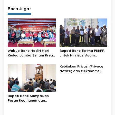
Sambut HUT ke-81 RI
XII Tahun 2026
Baca Juga :
Wabup Bone Hadiri Hari
Bupati Bone Terima PKKPR
Kedua Lomba Senam Kreasi
untuk Hilirisasi Ayam
Antar OPD
Terintegrasi
Kebijakan Privasi (Privacy
Notice) dan Mekanisme
Pemenuhan Hak Subjek
Data pada Portal Bone
Satu Data
Bupati Bone Sampaikan
Pesan Keamanan dan
Antisipasi El Nino di Bengo