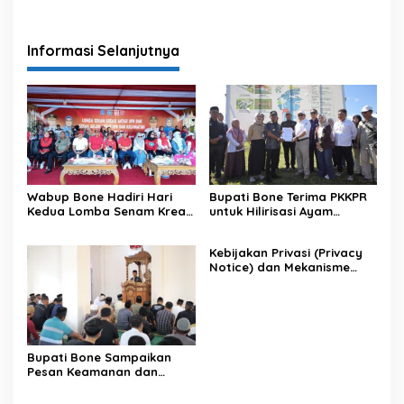
Informasi Selanjutnya
Wabup Bone Hadiri Hari
Bupati Bone Terima PKKPR
Kedua Lomba Senam Kreasi
untuk Hilirisasi Ayam
Antar OPD
Terintegrasi
Kebijakan Privasi (Privacy
Notice) dan Mekanisme
Pemenuhan Hak Subjek
Data pada Portal Bone
Satu Data
Bupati Bone Sampaikan
Pesan Keamanan dan
Antisipasi El Nino di Bengo