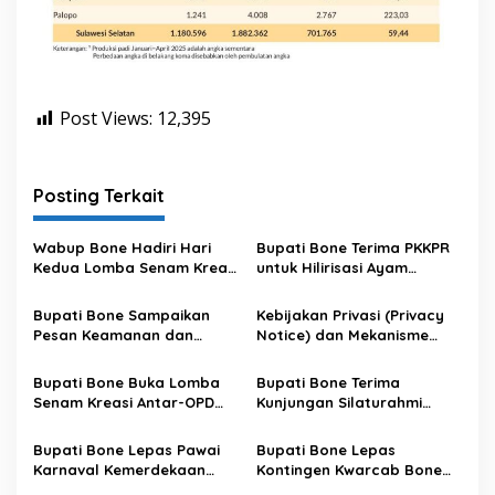
Post Views:
12,395
Posting Terkait
Wabup Bone Hadiri Hari
Bupati Bone Terima PKKPR
Kedua Lomba Senam Kreasi
untuk Hilirisasi Ayam
Antar OPD
Terintegrasi
Bupati Bone Sampaikan
Kebijakan Privasi (Privacy
Pesan Keamanan dan
Notice) dan Mekanisme
Antisipasi El Nino di Bengo
Pemenuhan Hak Subjek
Data pada Portal Bone
Bupati Bone Buka Lomba
Bupati Bone Terima
Satu Data
Senam Kreasi Antar-OPD
Kunjungan Silaturahmi
Meriahkan HUT ke-81 RI
Dandodiklatpur Rindam
XIV/Hasanuddin
Bupati Bone Lepas Pawai
Bupati Bone Lepas
Karnaval Kemerdekaan
Kontingen Kwarcab Bone
PAUD se-Kabupaten Bone
Menuju Jambore Nasional