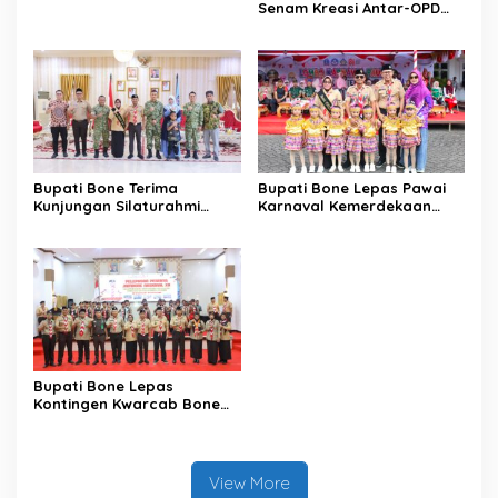
Senam Kreasi Antar-OPD
Meriahkan HUT ke-81 RI
Bupati Bone Terima
Bupati Bone Lepas Pawai
Kunjungan Silaturahmi
Karnaval Kemerdekaan
Dandodiklatpur Rindam
PAUD se-Kabupaten Bone
XIV/Hasanuddin
Sambut HUT ke-81 RI
Bupati Bone Lepas
Kontingen Kwarcab Bone
Menuju Jambore Nasional
XII Tahun 2026
View More