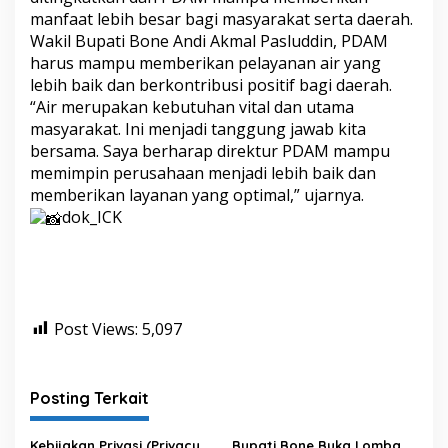
e
manfaat lebih besar bagi masyarakat serta daerah.
r
Wakil Bupati Bone Andi Akmal Pasluddin, PDAM
a
harus mampu memberikan pelayanan air yang
h
lebih baik dan berkontribusi positif bagi daerah.
A
“Air merupakan kebutuhan vital dan utama
i
r
masyarakat. Ini menjadi tanggung jawab kita
M
bersama. Saya berharap direktur PDAM mampu
i
memimpin perusahaan menjadi lebih baik dan
n
memberikan layanan yang optimal,” ujarnya.
u
m
dok_ICK
(
P
D
A
M
)
Post Views:
5,097
W
a
e
M
Posting Terkait
a
n
Kebijakan Privasi (Privacy
Bupati Bone Buka Lomba