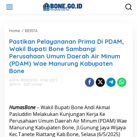
L
e
w
a
t
i
Home
/
BERITA
P
k
a
Pastikan Pelayananan Prima Di PDAM,
e
s
k
t
Wakil Bupati Bone Sambangi
o
i
Perusahaan Umum Daerah Air Minum
n
k
(PDAM) Wae Manurung Kabupaten
t
a
e
n
Bone
n
P
e
ADMIN BONEGOID
6 Mei 2025
BERITA
5097 Dilihat
l
a
y
a
HumasBone
– Wakil Bupati Bone Andi Akmal
n
a
Pasluddin Melakukan Kunjungan Kerja Ke
n
Perusahaan Umum Daerah Air Minum (PDAM) Wae
a
Manurung Kabupaten Bone, Jl.Gunung Jaya Wijaya
n
Kec.Tanete Riattang Kab.Bone, Selasa (6/5/2025)
P