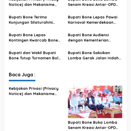
u
Notice) dan Mekanisme
Senam Kreasi Antar-OPD
r
Pemenuhan Hak Subjek
Meriahkan HUT ke-81 RI
u
Data pada Portal Bone
n
Bupati Bone Terima
Bupati Bone Lepas Pawai
Satu Data
g
Kunjungan Silaturahmi
Karnaval Kemerdekaan
K
Dandodiklatpur Rindam
PAUD se-Kabupaten Bone
a
XIV/Hasanuddin
Sambut HUT ke-81 RI
Bupati Bone Lepas
Bupati Bone Audiensi
b
Kontingen Kwarcab Bone
dengan Kementerian
u
Menuju Jambore Nasional
Kehutanan Bahas
p
XII Tahun 2026
Penataan Kawasan Hutan
a
Bupati dan Wakil Bupati
Bupati Bone Saksikan
untuk Kepastian Hak Tanah
t
Bone Tutup Turnamen Bola
Lomba Gerak Jalan Indah
Masyarakat
e
Voli BerAmal Cup 2026,
Pelajar, Tanamkan Disiplin
n
Tambah Bonus Rp10 Juta
dan Bangkitkan Semangat
B
untuk Para Juara
Kemerdekaan
Baca Juga :
o
n
Kebijakan Privasi (Privacy
e
Notice) dan Mekanisme
Pemenuhan Hak Subjek
Data pada Portal Bone
Satu Data
Bupati Bone Buka Lomba
Senam Kreasi Antar-OPD