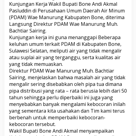
Kunjungan Kerja Wakil Bupati Bone Andi Akmal
r
i
Pasluddin di Perusahaan Umum Daerah Air Minum
m
(PDAM) Wae Manurung Kabupaten Bone, diterima
a
Langsung Direktur PDAM Wae Manurung Muh.
D
Bachtiar Sairing.
i
P
Kunjungan kerja ini guna menanggapi Beberapa
D
keluhan umum terkait PDAM di Kabupaten Bone,
A
Sulawesi Selatan, meliputi air yang tidak mengalir
M
atau suplai air yang terganggu, serta kualitas air
,
yang tidak memuaskan.
W
a
Direktur PDAM Wae Manurung Muh. Bachtiar
k
Sairing, menjelaskan bahwa masalah air yang tidak
i
mengalir sering disebabkan oleh pipa tua dimana
l
pipa distribusi yang rata – rata berusia lebih dari 50
B
u
tahun sehingga perlu diperbaiki ini juga yang
p
menyebabkan banyak mengalami kebocoran inilah
a
yang sementara kita usahakan dan Tim kami terus
t
berbenah untuk memperbaiki kebocoran-
i
kebocoran tersebut.
B
o
Wakil Bupati Bone Andi Akmal menyampaikan
n