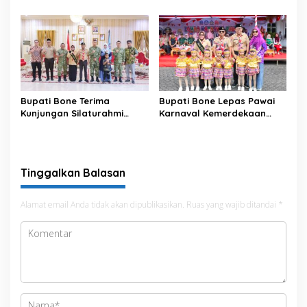
Meriahkan HUT ke-81 RI
Bupati Bone Terima
Bupati Bone Lepas Pawai
Kunjungan Silaturahmi
Karnaval Kemerdekaan
Dandodiklatpur Rindam
PAUD se-Kabupaten Bone
XIV/Hasanuddin
Sambut HUT ke-81 RI
Tinggalkan Balasan
Alamat email Anda tidak akan dipublikasikan.
Ruas yang wajib ditandai
*