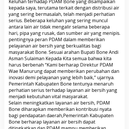
Keluhan terhadap PDAM Bone yang disampaikan
e
kepada saya, terutama terkait dengan distribusi air
S
yang sering bermasalah, telah menjadi perhatian
a
m
serius. Beberapa keluhan yang sering muncul
b
antara lain air tidak mengalir selama beberapa
a
hari, pipa yang rusak, dan sumber air yang menipis.
n
pentingnya peran PDAM dalam memberikan
g
pelayanan air bersih yang berkualitas bagi
i
P
masyarakat Bone. Sesuai arahan Bupati Bone Andi
e
Asman Sulaiman Kepada Kita semua bahwa kita
r
harus berbenah “Kami berharap Direktur PDAM
u
Wae Manurung dapat memberikan perubahan dan
s
a
inovasi demi pelayanan yang lebih baik,” ujarnya.
h
Pemerintah Kabupaten Bone tentunya menaruh
a
perhatian serius terhadap layanan air bersih yang
a
menjadi kebutuhan vital masyarakat.
n
Selain meningkatkan layanan air bersih, PDAM
U
m
Bone diharapkan memberikan kontribusi nyata
u
bagi pendapatan daerah,Pemerintah Kabupaten
m
Bone berharap layanan air bersih dapat
D
ditingkatkan dan PDAM mampu memberikan
a