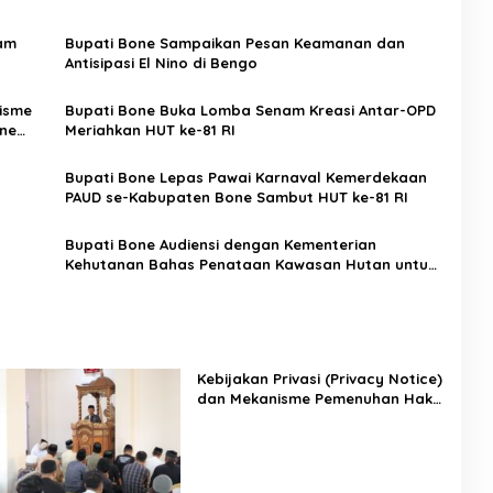
yam
Bupati Bone Sampaikan Pesan Keamanan dan
Antisipasi El Nino di Bengo
nisme
Bupati Bone Buka Lomba Senam Kreasi Antar-OPD
ne
Meriahkan HUT ke-81 RI
Bupati Bone Lepas Pawai Karnaval Kemerdekaan
PAUD se-Kabupaten Bone Sambut HUT ke-81 RI
Bupati Bone Audiensi dengan Kementerian
Kehutanan Bahas Penataan Kawasan Hutan untuk
Kepastian Hak Tanah Masyarakat
Kebijakan Privasi (Privacy Notice)
dan Mekanisme Pemenuhan Hak
Subjek Data pada Portal Bone
Satu Data