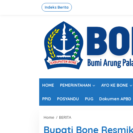
L
e
Indeks Berita
w
a
t
i
k
e
k
o
n
t
e
n
HOME
PEMERINTAHAN
AYO KE BONE
PPID
POSYANDU
PUG
Dokumen APBD
Home
/
BERITA
B
u
Bupati Bone Resm
p