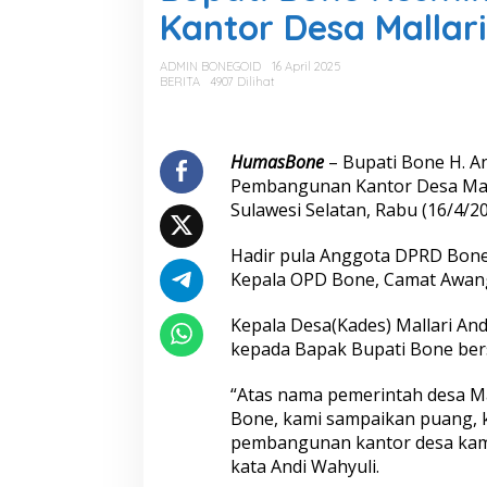
a
Kantor Desa Mallari
t
i
B
ADMIN BONEGOID
16 April 2025
o
BERITA
4907 Dilihat
n
e
R
e
HumasBone
– Bupati Bone H. A
s
Pembangunan Kantor Desa Mal
m
Sulawesi Selatan, Rabu (16/4/20
i
k
Hadir pula Anggota DPRD Bone 
a
n
Kepala OPD Bone, Camat Awan
P
e
Kepala Desa(Kades) Mallari And
m
kepada Bapak Bupati Bone be
b
a
“Atas nama pemerintah desa M
n
g
Bone, kami sampaikan puang, k
u
pembangunan kantor desa kami 
n
kata Andi Wahyuli.
a