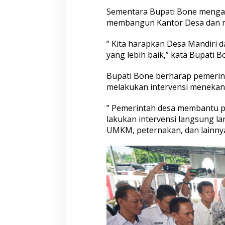
n
Sementara Bupati Bone mengapr
R
e
membangun Kantor Desa dan me
h
a
” Kita harapkan Desa Mandiri
b
yang lebih baik,” kata Bupati B
K
a
n
Bupati Bone berharap pemerin
t
melakukan intervensi menekan
o
r
” Pemerintah desa membantu pe
D
lakukan intervensi langsung 
e
s
UMKM, peternakan, dan lainnya
a
M
a
l
l
a
r
i