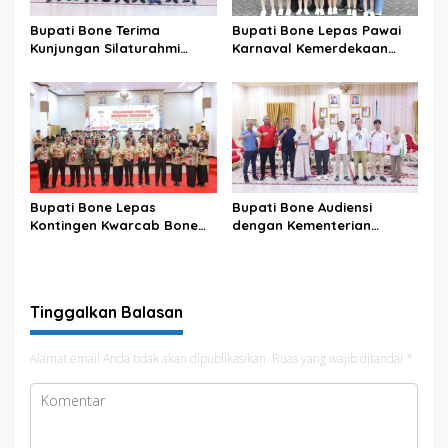
Bupati Bone Terima
Bupati Bone Lepas Pawai
Kunjungan Silaturahmi
Karnaval Kemerdekaan
Dandodiklatpur Rindam
PAUD se-Kabupaten Bone
XIV/Hasanuddin
Sambut HUT ke-81 RI
Bupati Bone Lepas
Bupati Bone Audiensi
Kontingen Kwarcab Bone
dengan Kementerian
Menuju Jambore Nasional
Kehutanan Bahas
XII Tahun 2026
Penataan Kawasan Hutan
untuk Kepastian Hak Tanah
Masyarakat
Tinggalkan Balasan
Alamat email Anda tidak akan dipublikasikan.
Ruas yang wajib ditandai
*