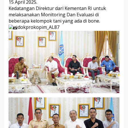
15 April 2025.
o
Kedatangan Direktur dari Kementan RI untuk
l
a
melaksanakan Monitoring Dan Evaluasi di
h
beberapa kelompok tani yang ada di bone.
a
dokprokopim_AL87
n
D
a
n
P
e
m
a
s
a
r
a
n
H
a
s
i
l
T
a