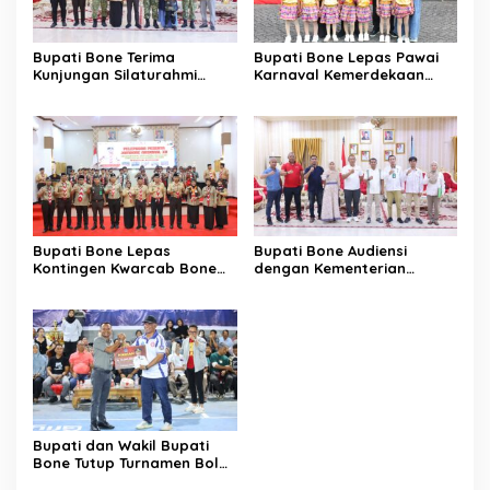
Bupati Bone Terima
Bupati Bone Lepas Pawai
Kunjungan Silaturahmi
Karnaval Kemerdekaan
Dandodiklatpur Rindam
PAUD se-Kabupaten Bone
XIV/Hasanuddin
Sambut HUT ke-81 RI
Bupati Bone Lepas
Bupati Bone Audiensi
Kontingen Kwarcab Bone
dengan Kementerian
Menuju Jambore Nasional
Kehutanan Bahas
XII Tahun 2026
Penataan Kawasan Hutan
untuk Kepastian Hak Tanah
Masyarakat
Bupati dan Wakil Bupati
Bone Tutup Turnamen Bola
Voli BerAmal Cup 2026,