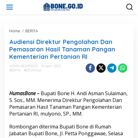
L
e
w
a
t
i
Home
/
BERITA
A
k
u
Audiensi Direktur Pengolahan Dan
e
d
k
i
Pemasaran Hasil Tanaman Pangan
o
e
Kementerian Pertanian RI
n
n
t
s
ADMIN BONEGOID
15 April 2025
e
i
BERITA
4613 Dilihat
n
D
i
r
e
HumasBone –
Bupati Bone H. Andi Asman Sulaiman,
k
S. Sos., MM. Menerima Direktur Pengolahan Dan
t
Pemasaran Hasil Tanaman Pangan Kementerian
u
Pertanian RI, mulyono, SP., MM.
r
P
e
Rombongan diterima Bupati Bone di Rumah
n
Jabatan Bupati Bone, Jl. Petta Ponggawae, Selasa
g