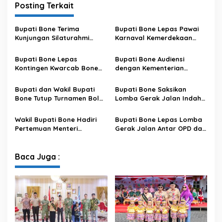
Posting Terkait
Bupati Bone Terima
Bupati Bone Lepas Pawai
Kunjungan Silaturahmi
Karnaval Kemerdekaan
Dandodiklatpur Rindam
PAUD se-Kabupaten Bone
XIV/Hasanuddin
Sambut HUT ke-81 RI
Bupati Bone Lepas
Bupati Bone Audiensi
Kontingen Kwarcab Bone
dengan Kementerian
Menuju Jambore Nasional
Kehutanan Bahas
XII Tahun 2026
Penataan Kawasan Hutan
Bupati dan Wakil Bupati
Bupati Bone Saksikan
untuk Kepastian Hak Tanah
Bone Tutup Turnamen Bola
Lomba Gerak Jalan Indah
Masyarakat
Voli BerAmal Cup 2026,
Pelajar, Tanamkan Disiplin
Tambah Bonus Rp10 Juta
dan Bangkitkan Semangat
Wakil Bupati Bone Hadiri
Bupati Bone Lepas Lomba
untuk Para Juara
Kemerdekaan
Pertemuan Menteri
Gerak Jalan Antar OPD dan
Lingkungan Hidup Bahas
Kecamatan, Perkuat
Pengelolaan Sampah
Semangat Kolaborasi
Modern di Sulawesi Selatan
Sambut HUT ke-81 RI
Baca Juga :