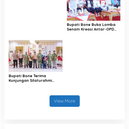
Pemenuhan Hak Subjek
Data pada Portal Bone
Satu Data
Bupati Bone Buka Lomba
Senam Kreasi Antar-OPD
Meriahkan HUT ke-81 RI
Bupati Bone Terima
Kunjungan Silaturahmi
Dandodiklatpur Rindam
XIV/Hasanuddin
View More