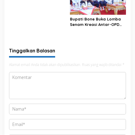
Data pada Portal Bone
Satu Data
Bupati Bone Buka Lomba
Senam Kreasi Antar-OPD
Meriahkan HUT ke-81 RI
Tinggalkan Balasan
Alamat email Anda tidak akan dipublikasikan.
Ruas yang wajib ditandai
*