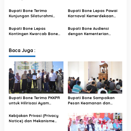
Pemenuhan Hak Subjek
Meriahkan HUT ke-81 RI
Data pada Portal Bone
Bupati Bone Terima
Bupati Bone Lepas Pawai
Satu Data
Kunjungan Silaturahmi
Karnaval Kemerdekaan
Dandodiklatpur Rindam
PAUD se-Kabupaten Bone
XIV/Hasanuddin
Sambut HUT ke-81 RI
Bupati Bone Lepas
Bupati Bone Audiensi
Kontingen Kwarcab Bone
dengan Kementerian
Menuju Jambore Nasional
Kehutanan Bahas
XII Tahun 2026
Penataan Kawasan Hutan
untuk Kepastian Hak Tanah
Baca Juga :
Masyarakat
Bupati Bone Terima PKKPR
Bupati Bone Sampaikan
untuk Hilirisasi Ayam
Pesan Keamanan dan
Terintegrasi
Antisipasi El Nino di Bengo
Kebijakan Privasi (Privacy
Notice) dan Mekanisme
Pemenuhan Hak Subjek