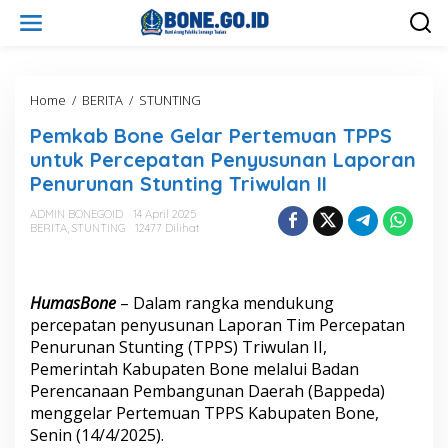
L
e
w
a
t
i
Home
/
BERITA
/
STUNTING
P
k
e
Pemkab Bone Gelar Pertemuan TPPS
e
m
k
k
untuk Percepatan Penyusunan Laporan
o
a
Penurunan Stunting Triwulan II
n
b
t
B
ADMIN BONEGOID
14 April 2025
e
o
BERITA
,
STUNTING
12477 Dilihat
n
n
e
G
e
HumasBone
– Dalam rangka mendukung
l
percepatan penyusunan Laporan Tim Percepatan
a
Penurunan Stunting (TPPS) Triwulan II,
r
Pemerintah Kabupaten Bone melalui Badan
P
e
Perencanaan Pembangunan Daerah (Bappeda)
r
menggelar Pertemuan TPPS Kabupaten Bone,
t
Senin (14/4/2025).
e