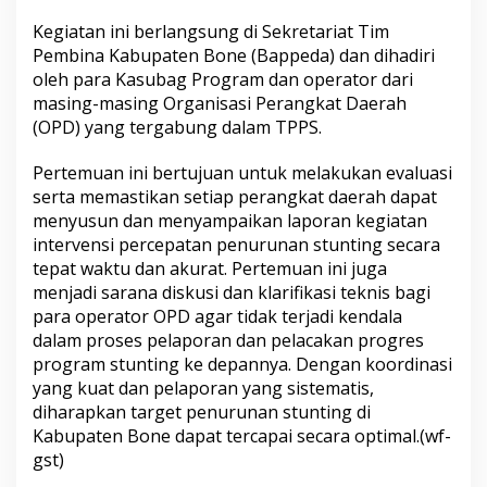
m
Kegiatan ini berlangsung di Sekretariat Tim
u
a
Pembina Kabupaten Bone (Bappeda) dan dihadiri
n
oleh para Kasubag Program dan operator dari
T
masing-masing Organisasi Perangkat Daerah
P
(OPD) yang tergabung dalam TPPS.
P
S
u
Pertemuan ini bertujuan untuk melakukan evaluasi
n
serta memastikan setiap perangkat daerah dapat
t
menyusun dan menyampaikan laporan kegiatan
u
intervensi percepatan penurunan stunting secara
k
tepat waktu dan akurat. Pertemuan ini juga
P
e
menjadi sarana diskusi dan klarifikasi teknis bagi
r
para operator OPD agar tidak terjadi kendala
c
dalam proses pelaporan dan pelacakan progres
e
program stunting ke depannya. Dengan koordinasi
p
a
yang kuat dan pelaporan yang sistematis,
t
diharapkan target penurunan stunting di
a
Kabupaten Bone dapat tercapai secara optimal.(wf-
n
gst)
P
e