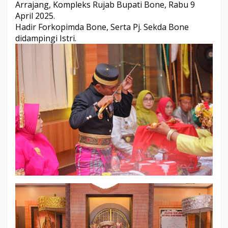
Arrajang, Kompleks Rujab Bupati Bone, Rabu 9
a
April 2025.
u
P
Hadir Forkopimda Bone, Serta Pj. Sekda Bone
e
didampingi Istri.
n
c
u
c
i
a
n
B
e
n
d
a
P
u
s
a
k
a
K
e
r