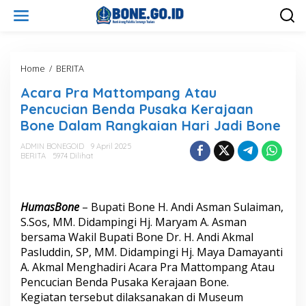
L
e
w
a
t
i
Home
/
BERITA
A
k
c
Acara Pra Mattompang Atau
e
a
k
r
Pencucian Benda Pusaka Kerajaan
o
a
Bone Dalam Rangkaian Hari Jadi Bone
n
P
t
r
ADMIN BONEGOID
9 April 2025
e
a
BERITA
5974 Dilihat
n
M
a
t
t
HumasBone
– Bupati Bone H. Andi Asman Sulaiman,
o
S.Sos, MM. Didampingi Hj. Maryam A. Asman
m
bersama Wakil Bupati Bone Dr. H. Andi Akmal
p
Pasluddin, SP, MM. Didampingi Hj. Maya Damayanti
a
n
A. Akmal Menghadiri Acara Pra Mattompang Atau
g
Pencucian Benda Pusaka Kerajaan Bone.
A
Kegiatan tersebut dilaksanakan di Museum
t