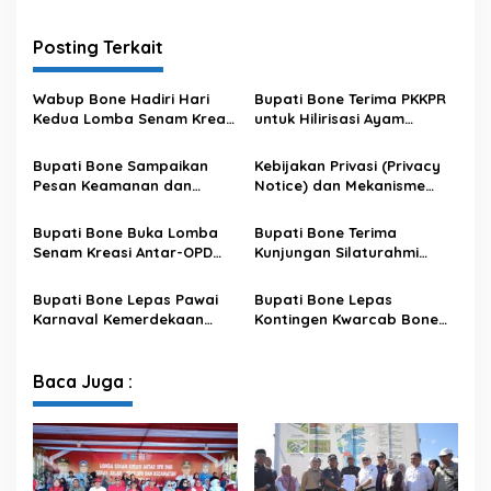
Posting Terkait
Wabup Bone Hadiri Hari
Bupati Bone Terima PKKPR
Kedua Lomba Senam Kreasi
untuk Hilirisasi Ayam
Antar OPD
Terintegrasi
Bupati Bone Sampaikan
Kebijakan Privasi (Privacy
Pesan Keamanan dan
Notice) dan Mekanisme
Antisipasi El Nino di Bengo
Pemenuhan Hak Subjek
Data pada Portal Bone
Bupati Bone Buka Lomba
Bupati Bone Terima
Satu Data
Senam Kreasi Antar-OPD
Kunjungan Silaturahmi
Meriahkan HUT ke-81 RI
Dandodiklatpur Rindam
XIV/Hasanuddin
Bupati Bone Lepas Pawai
Bupati Bone Lepas
Karnaval Kemerdekaan
Kontingen Kwarcab Bone
PAUD se-Kabupaten Bone
Menuju Jambore Nasional
Sambut HUT ke-81 RI
XII Tahun 2026
Baca Juga :