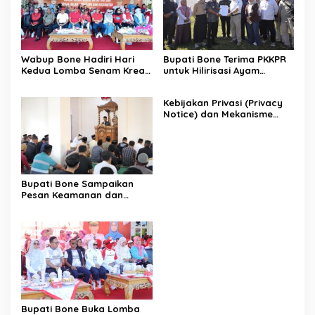
Wabup Bone Hadiri Hari
Bupati Bone Terima PKKPR
Kedua Lomba Senam Kreasi
untuk Hilirisasi Ayam
Antar OPD
Terintegrasi
Kebijakan Privasi (Privacy
Notice) dan Mekanisme
Pemenuhan Hak Subjek
Data pada Portal Bone
Satu Data
Bupati Bone Sampaikan
Pesan Keamanan dan
Antisipasi El Nino di Bengo
Bupati Bone Buka Lomba