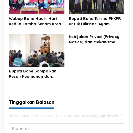
Wabup Bone Hadiri Hari
Bupati Bone Terima PKKPR
Kedua Lomba Senam Kreasi
untuk Hilirisasi Ayam
Antar OPD
Terintegrasi
Kebijakan Privasi (Privacy
Notice) dan Mekanisme
Pemenuhan Hak Subjek
Data pada Portal Bone
Satu Data
Bupati Bone Sampaikan
Pesan Keamanan dan
Antisipasi El Nino di Bengo
Tinggalkan Balasan
Alamat email Anda tidak akan dipublikasikan.
Ruas yang wajib ditandai
*