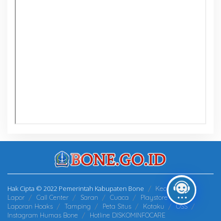
Hak Cipta © 2022 Pemerintah Kabupaten Bone
Kecamatan
Lapor
Call Center
Saran
Cuaca
Playstore
Laporan Hoaks
Tamping
Peta Situs
Kotaku
OSS
Instagram Humas Bone
Hotline DISKOMINFOCARE