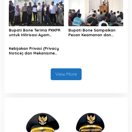
Bupati Bone Terima PKKPR
Bupati Bone Sampaikan
untuk Hilirisasi Ayam
Pesan Keamanan dan
Terintegrasi
Antisipasi El Nino di Bengo
Kebijakan Privasi (Privacy
Notice) dan Mekanisme
Pemenuhan Hak Subjek
Data pada Portal Bone
Satu Data
View More