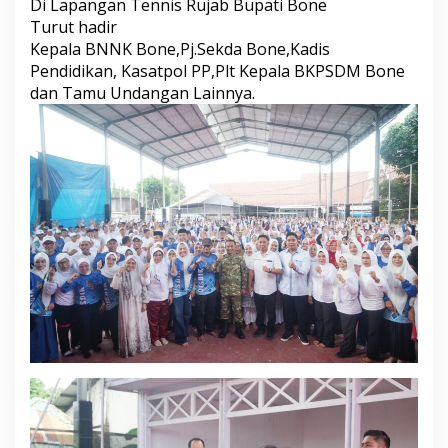
Di Lapangan Tennis Rujab Bupati Bone
n
Turut hadir
e
Kepala BNNK Bone,Pj.Sekda Bone,Kadis
B
e
Pendidikan, Kasatpol PP,Plt Kepala BKPSDM Bone
r
dan Tamu Undangan Lainnya.
s
a
m
a
J
a
j
a
r
a
n
D
i
n
a
s
P
e
n
d