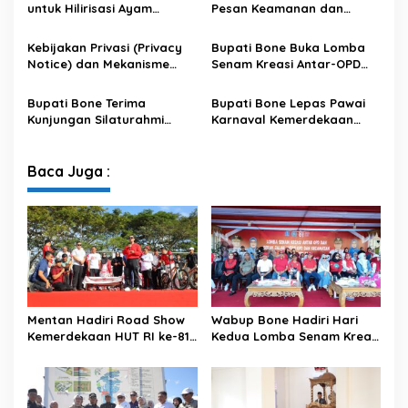
Puluhan Ribu Masyarakat
untuk Hilirisasi Ayam
Pesan Keamanan dan
Terintegrasi
Antisipasi El Nino di Bengo
Kebijakan Privasi (Privacy
Bupati Bone Buka Lomba
Notice) dan Mekanisme
Senam Kreasi Antar-OPD
Pemenuhan Hak Subjek
Meriahkan HUT ke-81 RI
Data pada Portal Bone
Bupati Bone Terima
Bupati Bone Lepas Pawai
Satu Data
Kunjungan Silaturahmi
Karnaval Kemerdekaan
Dandodiklatpur Rindam
PAUD se-Kabupaten Bone
XIV/Hasanuddin
Sambut HUT ke-81 RI
Baca Juga :
Mentan Hadiri Road Show
Wabup Bone Hadiri Hari
Kemerdekaan HUT RI ke-81
Kedua Lomba Senam Kreasi
di Kecamatan Ponre
Antar OPD
Kabupaten Bone, Dihadiri
Puluhan Ribu Masyarakat