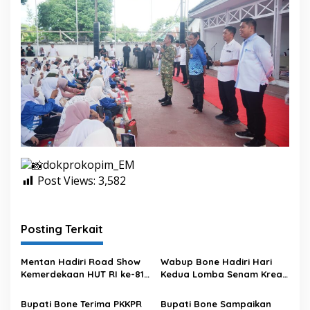
dokprokopim_EM
Post Views:
3,582
Posting Terkait
Mentan Hadiri Road Show
Wabup Bone Hadiri Hari
Kemerdekaan HUT RI ke-81
Kedua Lomba Senam Kreasi
di Kecamatan Ponre
Antar OPD
Kabupaten Bone, Dihadiri
Bupati Bone Terima PKKPR
Bupati Bone Sampaikan