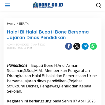
L
e
w
a
t
i
Home
/
BERITA
H
k
a
Halal Bi Halal Bupati Bone Bersama
e
l
k
a
Jajaran Dinas Pendidikan
o
l
n
B
ADMIN BONEGOID
7 April 2025
t
BERITA
3582 Dilihat
i
e
H
n
a
l
HumasBone
– Bupati Bone H.Andi Asman
a
l
Sulaiman,S.Sos,M.M., Memberikan Pengarahan
B
Dirangkaikan Halal Bi halal dan Pemeriksaan Urine
u
bersama Jajaran dinas pendidikan (Pejabat
p
Struktural Diknas, Pengawas,Penilik dan Kepala
a
Sekolah.
t
i
B
Kegiatan ini berlangsung pada Senin 07 April 2025
o