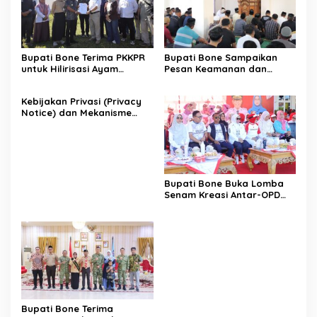
Bupati Bone Terima PKKPR
Bupati Bone Sampaikan
untuk Hilirisasi Ayam
Pesan Keamanan dan
Terintegrasi
Antisipasi El Nino di Bengo
Kebijakan Privasi (Privacy
Notice) dan Mekanisme
Pemenuhan Hak Subjek
Data pada Portal Bone
Satu Data
Bupati Bone Buka Lomba
Senam Kreasi Antar-OPD
Meriahkan HUT ke-81 RI
Bupati Bone Terima