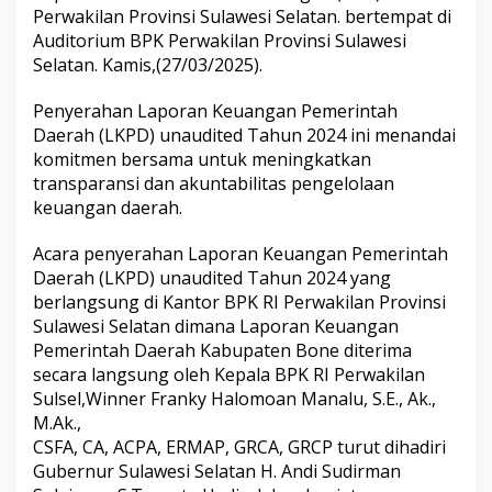
A
Perwakilan Provinsi Sulawesi Selatan. bertempat di
k
Auditorium BPK Perwakilan Provinsi Sulawesi
m
Selatan. Kamis,(27/03/2025).
a
l
Penyerahan Laporan Keuangan Pemerintah
P
a
Daerah (LKPD) unaudited Tahun 2024 ini menandai
s
komitmen bersama untuk meningkatkan
l
transparansi dan akuntabilitas pengelolaan
u
keuangan daerah.
d
d
i
Acara penyerahan Laporan Keuangan Pemerintah
n
Daerah (LKPD) unaudited Tahun 2024 yang
M
berlangsung di Kantor BPK RI Perwakilan Provinsi
e
Sulawesi Selatan dimana Laporan Keuangan
n
Pemerintah Daerah Kabupaten Bone diterima
y
e
secara langsung oleh Kepala BPK RI Perwakilan
r
Sulsel,Winner Franky Halomoan Manalu, S.E., Ak.,
a
M.Ak.,
h
CSFA, CA, ACPA, ERMAP, GRCA, GRCP turut dihadiri
k
a
Gubernur Sulawesi Selatan H. Andi Sudirman
n