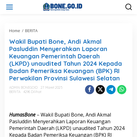
L
e
w
a
t
i
Home
/
BERITA
W
k
a
Wakil Bupati Bone, Andi Akmal
e
k
k
i
Pasluddin Menyerahkan Laporan
o
l
Keuangan Pemerintah Daerah
n
B
(LKPD) unaudited Tahun 2024 Kepada
t
u
e
p
Badan Pemeriksa Keuangan (BPK) RI
n
a
Perwakilan Provinsi Sulawesi Selatan
t
i
ADMIN BONEGOID
27 Maret 2025
B
BERITA
4296 Dilihat
o
n
e
,
HumasBone
– Wakil Bupati Bone, Andi Akmal
A
Pasluddin Menyerahkan Laporan Keuangan
n
Pemerintah Daerah (LKPD) unaudited Tahun 2024
d
Kepada Badan Pemeriksa Keuangan (BPK) RI
i