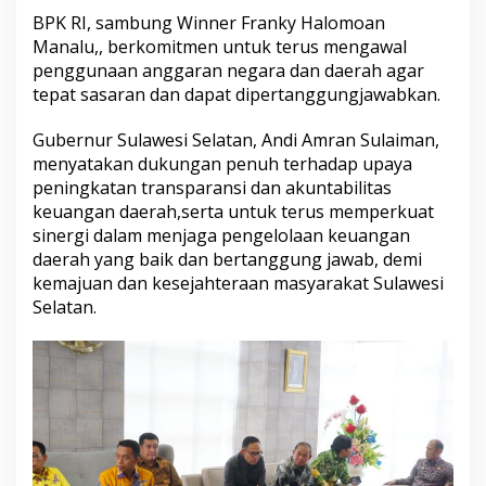
a
h
BPK RI, sambung Winner Franky Halomoan
u
Manalu,, berkomitmen untuk terus mengawal
n
penggunaan anggaran negara dan daerah agar
2
tepat sasaran dan dapat dipertanggungjawabkan.
0
2
4
Gubernur Sulawesi Selatan, Andi Amran Sulaiman,
K
menyatakan dukungan penuh terhadap upaya
e
peningkatan transparansi dan akuntabilitas
p
keuangan daerah,serta untuk terus memperkuat
a
sinergi dalam menjaga pengelolaan keuangan
d
a
daerah yang baik dan bertanggung jawab, demi
B
kemajuan dan kesejahteraan masyarakat Sulawesi
a
Selatan.
d
a
n
P
e
m
e
r
i