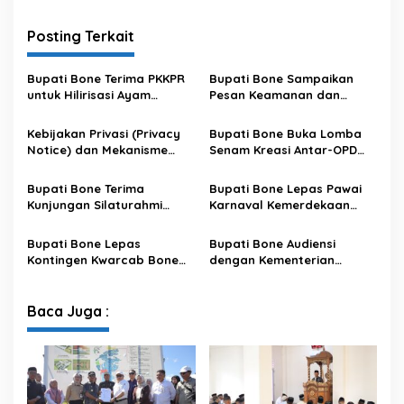
Posting Terkait
Bupati Bone Terima PKKPR
Bupati Bone Sampaikan
untuk Hilirisasi Ayam
Pesan Keamanan dan
Terintegrasi
Antisipasi El Nino di Bengo
Kebijakan Privasi (Privacy
Bupati Bone Buka Lomba
Notice) dan Mekanisme
Senam Kreasi Antar-OPD
Pemenuhan Hak Subjek
Meriahkan HUT ke-81 RI
Data pada Portal Bone
Bupati Bone Terima
Bupati Bone Lepas Pawai
Satu Data
Kunjungan Silaturahmi
Karnaval Kemerdekaan
Dandodiklatpur Rindam
PAUD se-Kabupaten Bone
XIV/Hasanuddin
Sambut HUT ke-81 RI
Bupati Bone Lepas
Bupati Bone Audiensi
Kontingen Kwarcab Bone
dengan Kementerian
Menuju Jambore Nasional
Kehutanan Bahas
XII Tahun 2026
Penataan Kawasan Hutan
untuk Kepastian Hak Tanah
Baca Juga :
Masyarakat