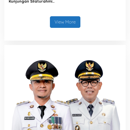
Kunjungan Silaturahmi
Dandodiklatpur Rindam
XIV/Hasanuddin
View More