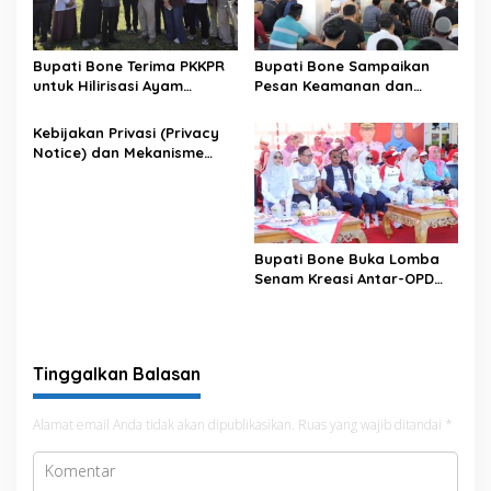
Bupati Bone Terima PKKPR
Bupati Bone Sampaikan
untuk Hilirisasi Ayam
Pesan Keamanan dan
Terintegrasi
Antisipasi El Nino di Bengo
Kebijakan Privasi (Privacy
Notice) dan Mekanisme
Pemenuhan Hak Subjek
Data pada Portal Bone
Satu Data
Bupati Bone Buka Lomba
Senam Kreasi Antar-OPD
Meriahkan HUT ke-81 RI
Tinggalkan Balasan
Alamat email Anda tidak akan dipublikasikan.
Ruas yang wajib ditandai
*