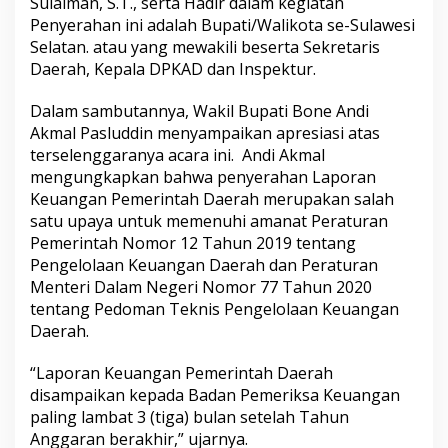
Sulaiman, S.T., serta Hadir dalam kegiatan
L
Penyerahan ini adalah Bupati/Walikota se-Sulawesi
a
Selatan. atau yang mewakili beserta Sekretaris
p
Daerah, Kepala DPKAD dan Inspektur.
o
r
a
Dalam sambutannya, Wakil Bupati Bone Andi
n
Akmal Pasluddin menyampaikan apresiasi atas
K
terselenggaranya acara ini. Andi Akmal
e
mengungkapkan bahwa penyerahan Laporan
u
a
Keuangan Pemerintah Daerah merupakan salah
n
satu upaya untuk memenuhi amanat Peraturan
g
Pemerintah Nomor 12 Tahun 2019 tentang
a
Pengelolaan Keuangan Daerah dan Peraturan
n
P
Menteri Dalam Negeri Nomor 77 Tahun 2020
e
tentang Pedoman Teknis Pengelolaan Keuangan
m
Daerah.
e
r
“Laporan Keuangan Pemerintah Daerah
i
n
disampaikan kepada Badan Pemeriksa Keuangan
t
paling lambat 3 (tiga) bulan setelah Tahun
a
Anggaran berakhir,” ujarnya.
h