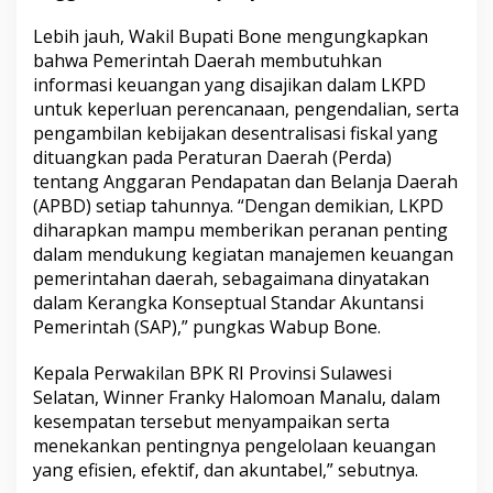
D
Lebih jauh, Wakil Bupati Bone mengungkapkan
a
e
bahwa Pemerintah Daerah membutuhkan
r
informasi keuangan yang disajikan dalam LKPD
a
untuk keperluan perencanaan, pengendalian, serta
h
pengambilan kebijakan desentralisasi fiskal yang
(
dituangkan pada Peraturan Daerah (Perda)
L
K
tentang Anggaran Pendapatan dan Belanja Daerah
P
(APBD) setiap tahunnya. “Dengan demikian, LKPD
D
diharapkan mampu memberikan peranan penting
)
dalam mendukung kegiatan manajemen keuangan
u
pemerintahan daerah, sebagaimana dinyatakan
n
dalam Kerangka Konseptual Standar Akuntansi
a
Pemerintah (SAP),” pungkas Wabup Bone.
u
d
Kepala Perwakilan BPK RI Provinsi Sulawesi
i
t
Selatan, Winner Franky Halomoan Manalu, dalam
e
kesempatan tersebut menyampaikan serta
d
menekankan pentingnya pengelolaan keuangan
yang efisien, efektif, dan akuntabel,” sebutnya.
T