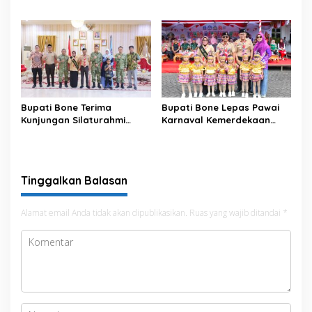
Meriahkan HUT ke-81 RI
Bupati Bone Terima
Bupati Bone Lepas Pawai
Kunjungan Silaturahmi
Karnaval Kemerdekaan
Dandodiklatpur Rindam
PAUD se-Kabupaten Bone
XIV/Hasanuddin
Sambut HUT ke-81 RI
Tinggalkan Balasan
Alamat email Anda tidak akan dipublikasikan.
Ruas yang wajib ditandai
*