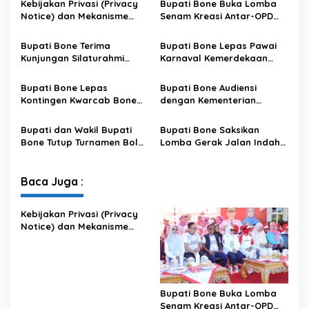
Kebijakan Privasi (Privacy
Bupati Bone Buka Lomba
r
Notice) dan Mekanisme
Senam Kreasi Antar-OPD
a
Pemenuhan Hak Subjek
Meriahkan HUT ke-81 RI
h
Data pada Portal Bone
Bupati Bone Terima
Bupati Bone Lepas Pawai
(
Satu Data
Kunjungan Silaturahmi
Karnaval Kemerdekaan
R
Dandodiklatpur Rindam
PAUD se-Kabupaten Bone
L
XIV/Hasanuddin
Sambut HUT ke-81 RI
P
Bupati Bone Lepas
Bupati Bone Audiensi
P
Kontingen Kwarcab Bone
dengan Kementerian
D
Menuju Jambore Nasional
Kehutanan Bahas
)
XII Tahun 2026
Penataan Kawasan Hutan
Bupati dan Wakil Bupati
Bupati Bone Saksikan
untuk Kepastian Hak Tanah
Bone Tutup Turnamen Bola
Lomba Gerak Jalan Indah
Masyarakat
Voli BerAmal Cup 2026,
Pelajar, Tanamkan Disiplin
Tambah Bonus Rp10 Juta
dan Bangkitkan Semangat
untuk Para Juara
Kemerdekaan
Baca Juga :
Kebijakan Privasi (Privacy
Notice) dan Mekanisme
Pemenuhan Hak Subjek
Data pada Portal Bone
Satu Data
Bupati Bone Buka Lomba
Senam Kreasi Antar-OPD