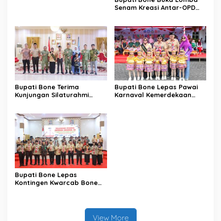
Senam Kreasi Antar-OPD
Meriahkan HUT ke-81 RI
Bupati Bone Terima
Bupati Bone Lepas Pawai
Kunjungan Silaturahmi
Karnaval Kemerdekaan
Dandodiklatpur Rindam
PAUD se-Kabupaten Bone
XIV/Hasanuddin
Sambut HUT ke-81 RI
Bupati Bone Lepas
Kontingen Kwarcab Bone
Menuju Jambore Nasional
XII Tahun 2026
View More